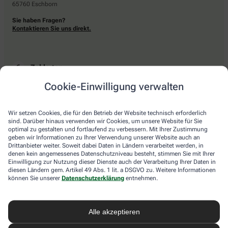
65760 Eschborn
Sie haben Fragen?
Kontaktieren Sie uns direkt.
Zahlarten
Cookie-Einwilligung verwalten
Bar oder mit einer anderen akzeptierten Zahlungsart Ihrer Apotheke vor Ort.
Wir setzen Cookies, die für den Betrieb der Website technisch erforderlich
sind. Darüber hinaus verwenden wir Cookies, um unsere Website für Sie
Lieferarten
optimal zu gestalten und fortlaufend zu verbessern. Mit Ihrer Zustimmung
geben wir Informationen zu Ihrer Verwendung unserer Website auch an
Drittanbieter weiter. Soweit dabei Daten in Ländern verarbeitet werden, in
Abholung in der Apotheke
denen kein angemessenes Datenschutzniveau besteht, stimmen Sie mit Ihrer
Botendienstlieferung
Einwilligung zur Nutzung dieser Dienste auch der Verarbeitung Ihrer Daten in
diesen Ländern gem. Artikel 49 Abs. 1 lit. a DSGVO zu. Weitere Informationen
können Sie unserer
Datenschutzerklärung
entnehmen.
apotheke.com Informationen
Alle akzeptieren
Newsletter