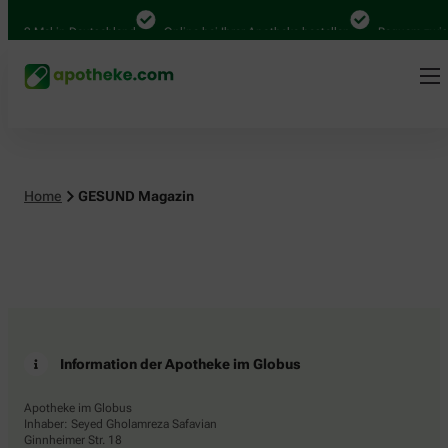
.000 Mal in Deutschland
Online bei Ihrer Apotheke bestellen
Bequem zwisc
Home
GESUND Magazin
Information der Apotheke im Globus
Apotheke im Globus
Inhaber: Seyed Gholamreza Safavian
Ginnheimer Str. 18