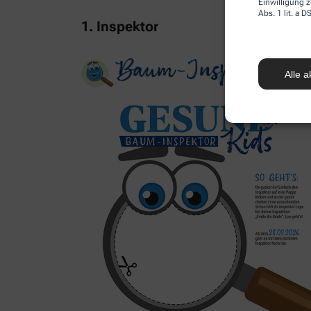
Einwilligung z
Abs. 1 lit. a
1. Inspektor
Alle a