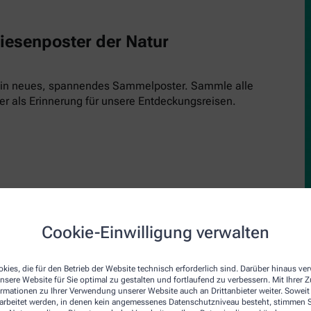
Riesenposter der Natur
 ein neues, spannendes Sammelposter. Sammle alle
er als Erinnerung für unsere Entdeckungsreisen.
Cookie-Einwilligung verwalten
upe
den Inspektor! Einfach kostenlos runterladen, ausdrucken und 
kies, die für den Betrieb der Website technisch erforderlich sind. Darüber hinaus v
nsere Website für Sie optimal zu gestalten und fortlaufend zu verbessern. Mit Ihrer
inde und schau genau hin. Jede Ausgabe bringt einen neuen Insp
ormationen zu Ihrer Verwendung unserer Website auch an Drittanbieter weiter. Soweit
rarbeitet werden, in denen kein angemessenes Datenschutzniveau besteht, stimmen Si