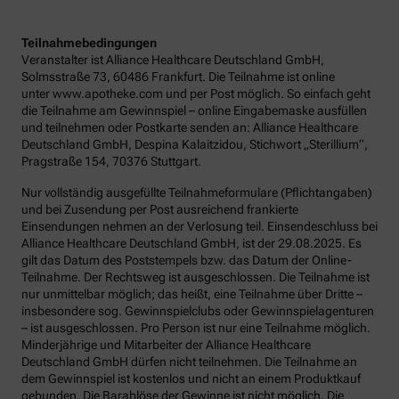
Teilnahmebedingungen
Veranstalter ist Alliance Healthcare Deutschland GmbH,
Solmsstraße 73, 60486 Frankfurt. Die Teilnahme ist online
unter www.apotheke.com und per Post möglich. So einfach geht
die Teilnahme am Gewinnspiel – online Eingabemaske ausfüllen
und teilnehmen oder Postkarte senden an: Alliance Healthcare
Deutschland GmbH, Despina Kalaitzidou, Stichwort „Sterillium“,
Pragstraße 154, 70376 Stuttgart.
Nur vollständig ausgefüllte Teilnahmeformulare (Pflichtangaben)
und bei Zusendung per Post ausreichend frankierte
Einsendungen nehmen an der Verlosung teil. Einsendeschluss bei
Alliance Healthcare Deutschland GmbH, ist der 29.08.2025. Es
gilt das Datum des Poststempels bzw. das Datum der Online-
Teilnahme. Der Rechtsweg ist ausgeschlossen. Die Teilnahme ist
nur unmittelbar möglich; das heißt, eine Teilnahme über Dritte –
insbesondere sog. Gewinnspielclubs oder Gewinnspielagenturen
– ist ausgeschlossen. Pro Person ist nur eine Teilnahme möglich.
Minderjährige und Mitarbeiter der Alliance Healthcare
Deutschland GmbH dürfen nicht teilnehmen. Die Teilnahme an
dem Gewinnspiel ist kostenlos und nicht an einem Produktkauf
gebunden. Die Barablöse der Gewinne ist nicht möglich. Die