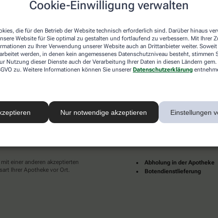
Cookie-Einwilligung verwalten
desweit mehrere tausend lokale Apotheken. Diese starke
und Dienstleistungen immer für Sie da.
kies, die für den Betrieb der Website technisch erforderlich sind. Darüber hinaus v
en zu Ihnen als Patientinnen und Patienten sind für uns
nsere Website für Sie optimal zu gestalten und fortlaufend zu verbessern. Mit Ihrer
pruch an eine individuelle, hochwertige und digitale
ormationen zu Ihrer Verwendung unserer Website auch an Drittanbieter weiter. Soweit
ünder und erfüllter leben.
rarbeitet werden, in denen kein angemessenes Datenschutzniveau besteht, stimmen Si
ur Nutzung dieser Dienste auch der Verarbeitung Ihrer Daten in diesen Ländern gem. 
Ihrer Nähe finden Sie hier:
 DSGVO zu. Weitere Informationen können Sie unserer
Datenschutzerklärung
entnehm
kzeptieren
Nur notwendige akzeptieren
Einstellungen v
ahlarten
Lieferarten
 mit einer anderen akzeptierten
Abholung in der Apotheke
art Ihrer Apotheke vor Ort.
Botendienstlieferung