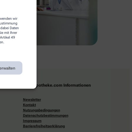
erwenden wir
 Zustimmung
 dabei Daten
e mit Ihrer
Artikel 49
en.
erwalten
apotheke.com Informationen
Newsletter
Kontakt
Nutzungsbedingungen
Datenschutzbestimmungen
Impressum
Barrierefreiheitserklärung