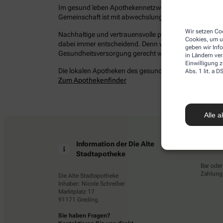
Im gesund leben Apothekennetzwerk befinden sich bun
Gemeinschaft ist mit abwechslungsreichen Angeboten 
Wir setzen Coo
Nachhaltige und vertrauensvolle persönliche Beziehung
Cookies, um u
dabei immer entscheidend. Denn wir möchten Ihrem Ans
geben wir Inf
Gesundheitsversorgung gerecht werden – damit Sie ges
in Ländern ve
Einwilligung z
Die lokalen Apotheken des gesund leben Netzwerkes in 
Abs. 1 lit. a
Zum Apothekenfinder
Alle a
Information der Die Alte
Z
Stadtapotheke
Bar oder
Zahlungs
Die Alte Stadtapotheke
Inhaber: Nicole Schreiber
Marktplatz 17
91171 Greding
Sie haben Fragen?