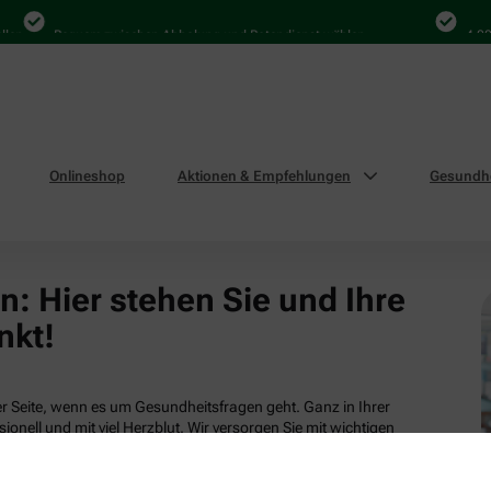
len
Bequem zwischen Abholung und Botendienst wählen
4.000
Onlineshop
Aktionen & Empfehlungen
Gesundhe
: Hier stehen Sie und Ihre
nkt!
 Seite, wenn es um Gesundheitsfragen geht. Ganz in Ihrer
ionell und mit viel Herzblut. Wir versorgen Sie mit wichtigen
tsleistungen und attraktiven Produkten aus unserem