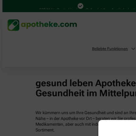
4.000 Mal in Deutschland
Online bei Ihrer Apotheke bestel
Beliebte Funktionen
gesund leben Apotheken
Gesundheit im Mittelpu
Wir kümmern uns um Ihre Gesundheit und sind an Ihrer
Nähe – in der Apotheke vor Ort – beraten wir Sie profess
Medikamenten, aber auch mit individuellen Gesundhei
Sortiment.