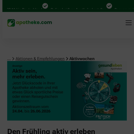
000 Mal in Deutschland
Online bei Ihrer Apotheke bestellen
Bequem zwisch
...
Aktionen & Empfehlungen
Aktivwochen
Den Frühling aktiv erleben