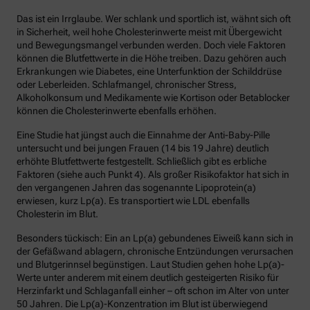
Das ist ein Irrglaube. Wer schlank und sportlich ist, wähnt sich oft
in Sicherheit, weil hohe Cholesterinwerte meist mit Übergewicht
und Bewegungsmangel verbunden werden. Doch viele Faktoren
können die Blutfettwerte in die Höhe treiben. Dazu gehören auch
Erkrankungen wie Diabetes, eine Unterfunktion der Schilddrüse
oder Leberleiden. Schlafmangel, chronischer Stress,
Alkoholkonsum und Medikamente wie Kortison oder Betablocker
können die Cholesterinwerte ebenfalls erhöhen.
Eine Studie hat jüngst auch die Einnahme der Anti-Baby-Pille
untersucht und bei jungen Frauen (14 bis 19 Jahre) deutlich
erhöhte Blutfettwerte festgestellt. Schließlich gibt es erbliche
Faktoren (siehe auch Punkt 4). Als großer Risikofaktor hat sich in
den vergangenen Jahren das sogenannte Lipoprotein(a)
erwiesen, kurz Lp(a). Es transportiert wie LDL ebenfalls
Cholesterin im Blut.
Besonders tückisch: Ein an Lp(a) gebundenes Eiweiß kann sich in
der Gefäßwand ablagern, chronische Entzündungen verursachen
und Blutgerinnsel begünstigen. Laut Studien gehen hohe Lp(a)-
Werte unter anderem mit einem deutlich gesteigerten Risiko für
Herzinfarkt und Schlaganfall einher – oft schon im Alter von unter
50 Jahren. Die Lp(a)-Konzentration im Blut ist überwiegend