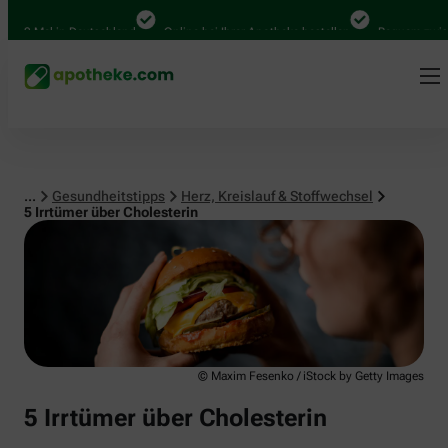
Herz, Kreislauf & Stoffwechsel
 Mal in Deutschland
Online bei Ihrer Apotheke bestellen
Bequem zwischen 
...
Gesundheitstipps
Herz, Kreislauf & Stoffwechsel
5 Irrtümer über Cholesterin
© Maxim Fesenko / iStock by Getty Images
5 Irrtümer über Cholesterin