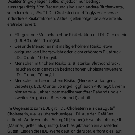
Deziliter (mg/dl) liegen sollte, ist jedoch nur bedingt
aussagekräftig. Von Bedeutung sind auch andere Blutfettwerte,
vor allem das „böse“ LDL-Cholesterin und Triglyzeride sowie
individuelle Risikofaktoren. Aktuell gelten folgende Zielwerte als
erstrebenswert:
Für gesunde Menschen ohne Risikofaktoren: LDL-Cholesterin
(LDL-C) unter 116 mg/dl.
Gesunde Menschen mit mäßig erhöhtem Risiko, etwa
aufgrund von Übergewicht oder leicht erhöhtem Blutdruck:
LDL-C unter 100 mg/dl.
Menschen mit hohem Risiko, z. B. starker Bluthochdruck,
Rauchen oder genetisch bedingt hohen Cholesterinwerten:
LDL-C unter 70 mg/dl.
Menschen mit sehr hohem Risiko, (Herzerkrankungen,
Diabetes): LDL-C unter 55 mg/dl, ggf. auch < 40 mg/dl, wenn
binnen zwei Jahren trotz medikamentöser Behandlung ein
zweites Ereignis (z. B. Herzinfarkt) auftritt.
Im Gegensatz zum LDL gilt HDL-Cholesterin als das „gute“
Cholesterin, weil es überschüssiges LDL aus den Gefäßen
entfernt. Werte von über 50 mg/dl (Frauen) bzw. über 40 mg/dl
(Männer) gelten als günstig. Doch es gibt auch ein Zuviel des
Guten. Liegen die HDL-Werte deutlich darüber, erhöht dies laut