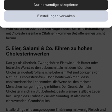
Nur notwendige akzeptieren
Hypercholesterinämie kommt bei etwa einer von 300 Personen
vor. Sind in der Familie Fälle von frühen Herzinfarkten, Stents oder
Bypass-Operationen bekannt, sollte man sein Cholesterin
Einstellungen verwalten
dringend überprüfen lassen. Anzeichen können auch gelbliche
Knötchen (Xanthome) unter der Haut sein, etwa an den
Achillessehnen oder über den Augenlidern. Um eine Behandlung
mit Cholesterinsenkern (Statinen) kommen Betroffene meist nicht
herum.
5. Eier, Salami & Co. führen zu hohen
Cholesterinwerten
Das gilt als überholt. Zwar gehören Eier wie auch Butter oder
fettreiche Wurst zu den Lebensmitteln mit dem höchsten
Cholesteringehalt (pflanzliche Lebensmittel sind übrigens von
Natur aus cholesterinfrei). Doch heute weiß man, dass
cholesterinreiche Lebensmittel die Werte bei den meisten
Menschen nur geringfügig erhöhen. Der Grund: Je mehr
Cholesterin sich im Blut befindet, desto weniger stellt die Leber
her. Gegen das Frühstücksei am Sonntag ist also nichts
einzuwenden. Grundsätzlich
ist allerdings eine ausgewogene Ernährung mit wenig Fleisch und