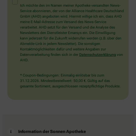
Mensch?
Ich möchte den im Namen meiner Apotheke versandten News-
Dann
Service abonnieren, der von der Alliance Healthcare Deutschland
wählen
GmbH (AHD) angeboten wird. Hiermit willige ich ein, dass AHD
Sie
meine E-Mail-Adresse zum Versand des News-Service
bitte
verarbeitet. AHD setzt für den Versand und die Analyse des
den
Newsletters den Dienstleister Emarsys ein. Die Einwilligung
LKW.
kann jederzeit für die Zukunft widerrufen werden (z.B. über den
Abmelde-Link in jedem Newsletter). Die sonstigen
Kontaktmöglichkeiten dafür und weitere Angaben zur
Datenverarbeitung finden sich in der
Datenschutzerklärung
von
AHD.
* Coupon-Bedingungen: Einmalig einlösbar bis zum
31.12.2026. Mindestbestellwert: 50,00 €. Gültig auf das
gesamte Sortiment, ausgeschlossen rezeptpflichtige Produkte.
Information der Sonnen Apotheke