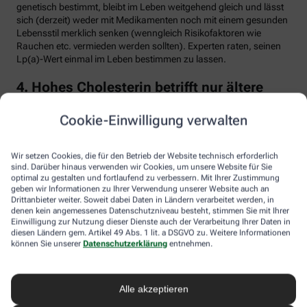
genetisch bestimmt, bleibt im Leben weitgehend gleich und lässt
sich (derzeit) weder mit Medikamenten noch mit einem gesunden
Lebensstil merklich senken (wenngleich Risikofaktoren wie
Rauchen etc. vermieden werden sollten). Experten raten, seinen
Lp(a)-Wert einmal im Leben bestimmen zu lassen.
4. Hohes Cholesterin betrifft nur ältere
Menschen
Cookie-Einwilligung verwalten
Falsch. Zwar steigt das Risiko für erhöhte Cholesterinwerte mit
zunehmendem Alter. Menschen mit sogenannter familiärer
Hypercholesterinämie (FH) haben jedoch schon von Geburt an
Wir setzen Cookies, die für den Betrieb der Website technisch erforderlich
erhöhte Blutfettwerte. Bei der erblich bedingten
sind. Darüber hinaus verwenden wir Cookies, um unsere Website für Sie
optimal zu gestalten und fortlaufend zu verbessern. Mit Ihrer Zustimmung
Stoffwechselerkrankung sammelt sich durch einen Gendefekt
geben wir Informationen zu Ihrer Verwendung unserer Website auch an
sehr viel LDL-Cholesterin im Blut an (über 190 bis 500 mg/dl) und
Drittanbieter weiter. Soweit dabei Daten in Ländern verarbeitet werden, in
lagert sich an den Wänden der Arterien und Venen ab. Betroffene
denen kein angemessenes Datenschutzniveau besteht, stimmen Sie mit Ihrer
entwickeln oft schon im jungen Erwachsenenalter eine
Einwilligung zur Nutzung dieser Dienste auch der Verarbeitung Ihrer Daten in
Arteriosklerose.
diesen Ländern gem. Artikel 49 Abs. 1 lit. a DSGVO zu. Weitere Informationen
können Sie unserer
Datenschutzerklärung
entnehmen.
Unbehandelt erkrankt etwa die Hälfte der Männer schon vor dem
50. Lebensjahr an einer koronaren Herzkrankheit (KHK), die zum
Herzinfarkt oder plötzlichem Herztod führen kann. Frauen sind
Alle akzeptieren
bis zur Menopause durch Hormone besser geschützt, bei ihnen
sind es rund 30 Prozent bis zum Alter von 60 Jahren. Die familiäre