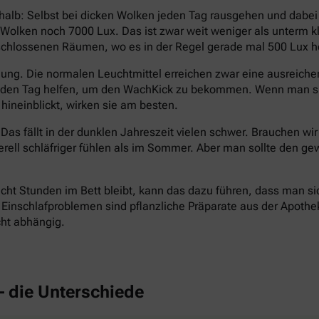
halb: Selbst bei dicken Wolken jeden Tag rausgehen und dabe
en Wolken noch 7000 Lux. Das ist zwar weit weniger als unterm
eschlossenen Räumen, wo es in der Regel gerade mal 500 Lux hel
ng. Die normalen Leuchtmittel erreichen zwar eine ausreichend
n den Tag helfen, um den WachKick zu bekommen. Wenn man si
hineinblickt, wirken sie am besten.
Das fällt in der dunklen Jahreszeit vielen schwer. Brauchen wi
erell schläfriger fühlen als im Sommer. Aber man sollte den
cht Stunden im Bett bleibt, kann das dazu führen, dass man si
inschlafproblemen sind pflanzliche Präparate aus der Apotheke 
cht abhängig.
– die Unterschiede