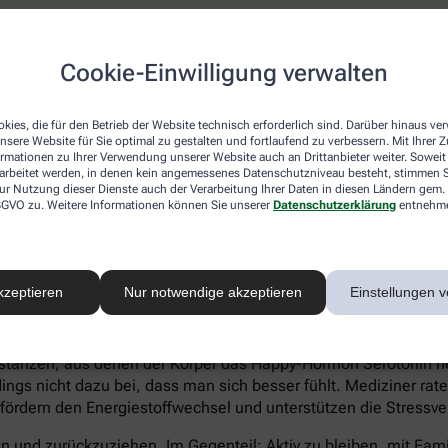
atienten eher Ein- und Durchschlafstörungen anstatt eines hö
Cookie-Einwilligung verwalten
 statt Heißhungerattacken. Ein Anzeichen für eine Depression 
können sich zu kaum etwas aufraffen und sind permanent ersch
Suizidgedanken sind typisch.
kies, die für den Betrieb der Website technisch erforderlich sind. Darüber hinaus v
nsere Website für Sie optimal zu gestalten und fortlaufend zu verbessern. Mit Ihrer
on – auch wenn ein Angehöriger betroffen ist – sollte man sic
ormationen zu Ihrer Verwendung unserer Website auch an Drittanbieter weiter. Soweit
rarbeitet werden, in denen kein angemessenes Datenschutzniveau besteht, stimmen Si
iftung Deutsche Depressionshilfe auf:
ur Nutzung dieser Dienste auch der Verarbeitung Ihrer Daten in diesen Ländern gem. 
 DSGVO zu. Weitere Informationen können Sie unserer
Datenschutzerklärung
entnehm
kzeptieren
Nur notwendige akzeptieren
Einstellungen v
voller Süßkram sind. Schokolade macht tatsächlich glücklich. I
tanzen, aus denen der Körper das Happy-Hormon Serotonin herst
gs nicht dazu bei, dass man sich besser fühlt. Mediziner rate
 fördern den Energiestoffwechsel und unterstützen die Stressve
eln und zurückzuziehen. Im Gegenteil: Aktiv zu bleiben, mit Fa