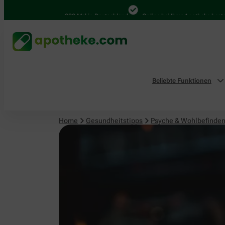
Psyche & Wohlbefinden
4.000 Mal in Deutschland
Online bei Ihrer Apotheke bestellen
Beliebte Funktionen
Home
Gesundheitstipps
Psyche & Wohlbefinde