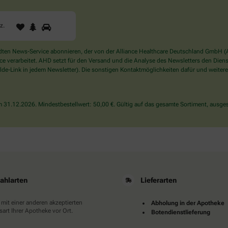
1
2
3
Sind
rz
.
Sie
ein
Mensch?
en News-Service abonnieren, der von der Alliance Healthcare Deutschland GmbH (AH
Dann
verarbeitet. AHD setzt für den Versand und die Analyse des Newsletters den Dienstle
wählen
de-Link in jedem Newsletter). Die sonstigen Kontaktmöglichkeiten dafür und weitere
Sie
bitte
das
31.12.2026. Mindestbestellwert: 50,00 €. Gültig auf das gesamte Sortiment, ausges
Herz.
ahlarten
Lieferarten
 mit einer anderen akzeptierten
Abholung in der Apotheke
art Ihrer Apotheke vor Ort.
Botendienstlieferung