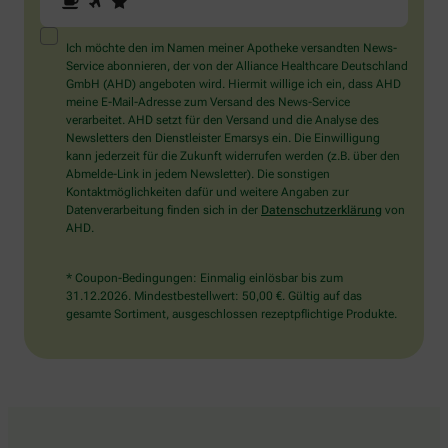
Sie
ein
Mensch?
Ich möchte den im Namen meiner Apotheke versandten News-
Dann
Service abonnieren, der von der Alliance Healthcare Deutschland
wählen
GmbH (AHD) angeboten wird. Hiermit willige ich ein, dass AHD
Sie
meine E-Mail-Adresse zum Versand des News-Service
bitte
verarbeitet. AHD setzt für den Versand und die Analyse des
die
Newsletters den Dienstleister Emarsys ein. Die Einwilligung
Tasse.
kann jederzeit für die Zukunft widerrufen werden (z.B. über den
Abmelde-Link in jedem Newsletter). Die sonstigen
Kontaktmöglichkeiten dafür und weitere Angaben zur
Datenverarbeitung finden sich in der
Datenschutzerklärung
von
AHD.
* Coupon-Bedingungen: Einmalig einlösbar bis zum
31.12.2026. Mindestbestellwert: 50,00 €. Gültig auf das
gesamte Sortiment, ausgeschlossen rezeptpflichtige Produkte.