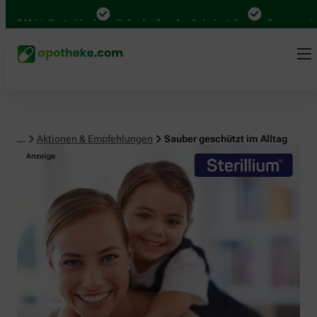
0 Mal in Deutschland
Online bei Ihrer Apotheke bestellen
Bequem zwischen 
...
Aktionen & Empfehlungen
Sauber geschützt im Alltag