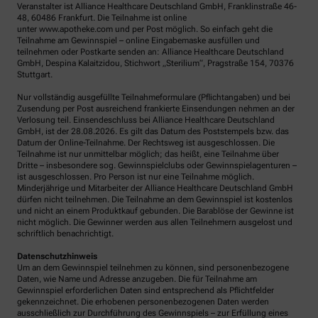
Veranstalter ist Alliance Healthcare Deutschland GmbH, Franklinstraße 46-
48, 60486 Frankfurt. Die Teilnahme ist online
unter www.apotheke.com und per Post möglich. So einfach geht die
Teilnahme am Gewinnspiel – online Eingabemaske ausfüllen und
teilnehmen oder Postkarte senden an: Alliance Healthcare Deutschland
GmbH, Despina Kalaitzidou, Stichwort „Sterilium“, Pragstraße 154, 70376
Stuttgart.
Nur vollständig ausgefüllte Teilnahmeformulare (Pflichtangaben) und bei
Zusendung per Post ausreichend frankierte Einsendungen nehmen an der
Verlosung teil. Einsendeschluss bei Alliance Healthcare Deutschland
GmbH, ist der 28.08.2026. Es gilt das Datum des Poststempels bzw. das
Datum der Online-Teilnahme. Der Rechtsweg ist ausgeschlossen. Die
Teilnahme ist nur unmittelbar möglich; das heißt, eine Teilnahme über
Dritte – insbesondere sog. Gewinnspielclubs oder Gewinnspielagenturen –
ist ausgeschlossen. Pro Person ist nur eine Teilnahme möglich.
Minderjährige und Mitarbeiter der Alliance Healthcare Deutschland GmbH
dürfen nicht teilnehmen. Die Teilnahme an dem Gewinnspiel ist kostenlos
und nicht an einem Produktkauf gebunden. Die Barablöse der Gewinne ist
nicht möglich. Die Gewinner werden aus allen Teilnehmern ausgelost und
schriftlich benachrichtigt.
Datenschutzhinweis
Um an dem Gewinnspiel teilnehmen zu können, sind personenbezogene
Daten, wie Name und Adresse anzugeben. Die für Teilnahme am
Gewinnspiel erforderlichen Daten sind entsprechend als Pflichtfelder
gekennzeichnet. Die erhobenen personenbezogenen Daten werden
ausschließlich zur Durchführung des Gewinnspiels – zur Erfüllung eines