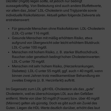
Deziliter (mg/dl) liegen sollte, ist jedoch nur bedingt
aussagekräftig. Von Bedeutung sind auch andere Blutfettwerte,
vor allem das „böse“ LDL-Cholesterin und Triglyzeride sowie
individuelle Risikofaktoren. Aktuell gelten folgende Zielwerte als
erstrebenswert:
Für gesunde Menschen ohne Risikofaktoren: LDL-Cholesterin
(LDL-C) unter 116 mg/dl.
Gesunde Menschen mit mäßig erhöhtem Risiko, etwa
aufgrund von Übergewicht oder leicht erhöhtem Blutdruck:
LDL-C unter 100 mg/dl.
Menschen mit hohem Risiko, z. B. starker Bluthochdruck,
Rauchen oder genetisch bedingt hohen Cholesterinwerten:
LDL-C unter 70 mg/dl.
Menschen mit sehr hohem Risiko, (Herzerkrankungen,
Diabetes): LDL-C unter 55 mg/dl, ggf. auch < 40 mg/dl, wenn
binnen zwei Jahren trotz medikamentöser Behandlung ein
zweites Ereignis (z. B. Herzinfarkt) auftritt.
Im Gegensatz zum LDL gilt HDL-Cholesterin als das „gute“
Cholesterin, weil es überschüssiges LDL aus den Gefäßen
entfernt. Werte von über 50 mg/dl (Frauen) bzw. über 40 mg/dl
(Männer) gelten als günstig. Doch es gibt auch ein Zuviel des
Guten. Liegen die HDL-Werte deutlich darüber, erhöht dies laut