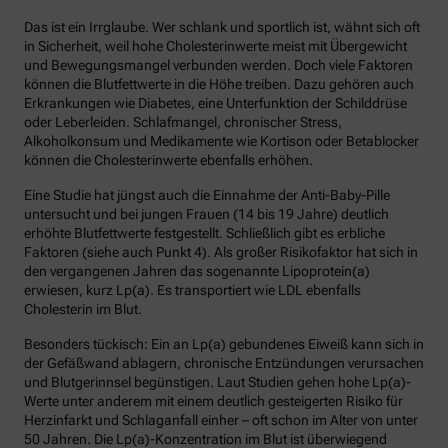
Das ist ein Irrglaube. Wer schlank und sportlich ist, wähnt sich oft
in Sicherheit, weil hohe Cholesterinwerte meist mit Übergewicht
und Bewegungsmangel verbunden werden. Doch viele Faktoren
können die Blutfettwerte in die Höhe treiben. Dazu gehören auch
Erkrankungen wie Diabetes, eine Unterfunktion der Schilddrüse
oder Leberleiden. Schlafmangel, chronischer Stress,
Alkoholkonsum und Medikamente wie Kortison oder Betablocker
können die Cholesterinwerte ebenfalls erhöhen.
Eine Studie hat jüngst auch die Einnahme der Anti-Baby-Pille
untersucht und bei jungen Frauen (14 bis 19 Jahre) deutlich
erhöhte Blutfettwerte festgestellt. Schließlich gibt es erbliche
Faktoren (siehe auch Punkt 4). Als großer Risikofaktor hat sich in
den vergangenen Jahren das sogenannte Lipoprotein(a)
erwiesen, kurz Lp(a). Es transportiert wie LDL ebenfalls
Cholesterin im Blut.
Besonders tückisch: Ein an Lp(a) gebundenes Eiweiß kann sich in
der Gefäßwand ablagern, chronische Entzündungen verursachen
und Blutgerinnsel begünstigen. Laut Studien gehen hohe Lp(a)-
Werte unter anderem mit einem deutlich gesteigerten Risiko für
Herzinfarkt und Schlaganfall einher – oft schon im Alter von unter
50 Jahren. Die Lp(a)-Konzentration im Blut ist überwiegend