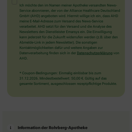
Mensch?
Ich möchte den im Namen meiner Apotheke versandten News-
Dann
Service abonnieren, der von der Alliance Healthcare Deutschland
wählen
GmbH (AHD) angeboten wird. Hiermit willige ich ein, dass AHD
Sie
meine E-Mail-Adresse zum Versand des News-Service
bitte
verarbeitet. AHD setzt für den Versand und die Analyse des
das
Newsletters den Dienstleister Emarsys ein. Die Einwilligung
Flugzeug.
kann jederzeit für die Zukunft widerrufen werden (z.B. über den
Abmelde-Link in jedem Newsletter). Die sonstigen
Kontaktmöglichkeiten dafür und weitere Angaben zur
Datenverarbeitung finden sich in der
Datenschutzerklärung
von
AHD.
* Coupon-Bedingungen: Einmalig einlösbar bis zum
31.12.2026. Mindestbestellwert: 50,00 €. Gültig auf das
gesamte Sortiment, ausgeschlossen rezeptpflichtige Produkte.
Information der Rohrberg-Apotheke