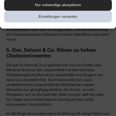
Nur notwendige akzeptieren
Hypercholesterinämie kommt bei etwa einer von 300 Personen
vor. Sind in der Familie Fälle von frühen Herzinfarkten, Stents oder
Bypass-Operationen bekannt, sollte man sein Cholesterin
Einstellungen verwalten
dringend überprüfen lassen. Anzeichen können auch gelbliche
Knötchen (Xanthome) unter der Haut sein, etwa an den
Achillessehnen oder über den Augenlidern. Um eine Behandlung
mit Cholesterinsenkern (Statinen) kommen Betroffene meist nicht
herum.
5. Eier, Salami & Co. führen zu hohen
Cholesterinwerten
Das gilt als überholt. Zwar gehören Eier wie auch Butter oder
fettreiche Wurst zu den Lebensmitteln mit dem höchsten
Cholesteringehalt (pflanzliche Lebensmittel sind übrigens von
Natur aus cholesterinfrei). Doch heute weiß man, dass
cholesterinreiche Lebensmittel die Werte bei den meisten
Menschen nur geringfügig erhöhen. Der Grund: Je mehr
Cholesterin sich im Blut befindet, desto weniger stellt die Leber
her. Gegen das Frühstücksei am Sonntag ist also nichts
einzuwenden. Grundsätzlich
ist allerdings eine ausgewogene Ernährung mit wenig Fleisch und