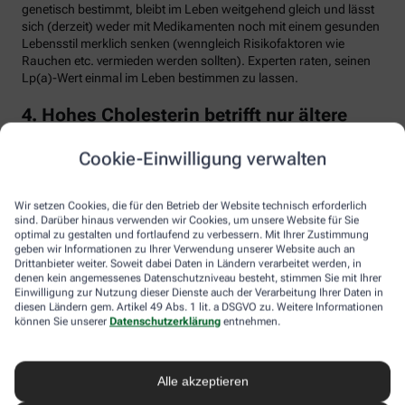
genetisch bestimmt, bleibt im Leben weitgehend gleich und lässt
sich (derzeit) weder mit Medikamenten noch mit einem gesunden
Lebensstil merklich senken (wenngleich Risikofaktoren wie
Rauchen etc. vermieden werden sollten). Experten raten, seinen
Lp(a)-Wert einmal im Leben bestimmen zu lassen.
4. Hohes Cholesterin betrifft nur ältere
Menschen
Cookie-Einwilligung verwalten
Falsch. Zwar steigt das Risiko für erhöhte Cholesterinwerte mit
zunehmendem Alter. Menschen mit sogenannter familiärer
Hypercholesterinämie (FH) haben jedoch schon von Geburt an
Wir setzen Cookies, die für den Betrieb der Website technisch erforderlich
erhöhte Blutfettwerte. Bei der erblich bedingten
sind. Darüber hinaus verwenden wir Cookies, um unsere Website für Sie
optimal zu gestalten und fortlaufend zu verbessern. Mit Ihrer Zustimmung
Stoffwechselerkrankung sammelt sich durch einen Gendefekt
geben wir Informationen zu Ihrer Verwendung unserer Website auch an
sehr viel LDL-Cholesterin im Blut an (über 190 bis 500 mg/dl) und
Drittanbieter weiter. Soweit dabei Daten in Ländern verarbeitet werden, in
lagert sich an den Wänden der Arterien und Venen ab. Betroffene
denen kein angemessenes Datenschutzniveau besteht, stimmen Sie mit Ihrer
entwickeln oft schon im jungen Erwachsenenalter eine
Einwilligung zur Nutzung dieser Dienste auch der Verarbeitung Ihrer Daten in
Arteriosklerose.
diesen Ländern gem. Artikel 49 Abs. 1 lit. a DSGVO zu. Weitere Informationen
können Sie unserer
Datenschutzerklärung
entnehmen.
Unbehandelt erkrankt etwa die Hälfte der Männer schon vor dem
50. Lebensjahr an einer koronaren Herzkrankheit (KHK), die zum
Herzinfarkt oder plötzlichem Herztod führen kann. Frauen sind
Alle akzeptieren
bis zur Menopause durch Hormone besser geschützt, bei ihnen
sind es rund 30 Prozent bis zum Alter von 60 Jahren. Die familiäre