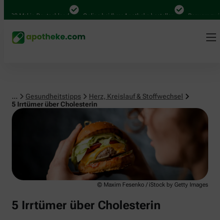
Herz, Kreislauf & Stoffwechsel
0 Mal in Deutschland
Online bei Ihrer Apotheke bestellen
Bequem zwischen
...
Gesundheitstipps
Herz, Kreislauf & Stoffwechsel
5 Irrtümer über Cholesterin
© Maxim Fesenko / iStock by Getty Images
5 Irrtümer über Cholesterin