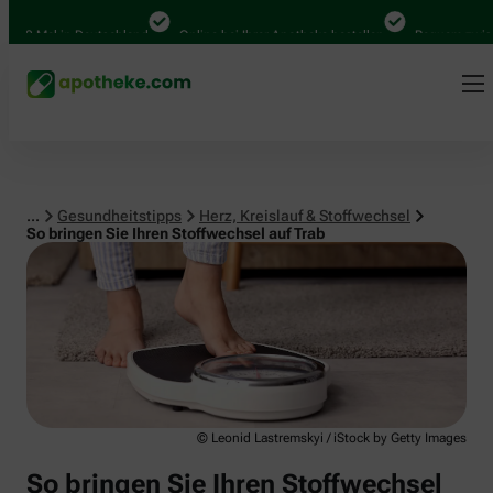
Herz, Kreislauf & Stoffwechsel
0 Mal in Deutschland
Online bei Ihrer Apotheke bestellen
Bequem zwischen 
...
Gesundheitstipps
Herz, Kreislauf & Stoffwechsel
So bringen Sie Ihren Stoffwechsel auf Trab
© Leonid Lastremskyi / iStock by Getty Images
So bringen Sie Ihren Stoffwechsel