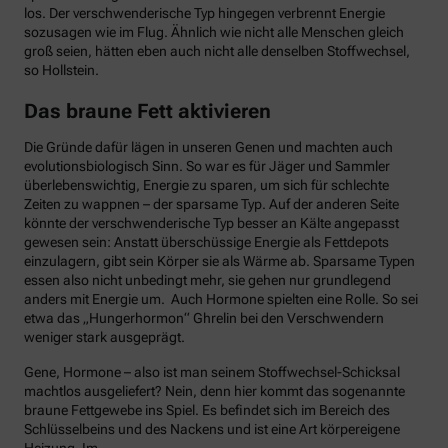
los. Der verschwenderische Typ hingegen verbrennt Energie
sozusagen wie im Flug. Ähnlich wie nicht alle Menschen gleich
groß seien, hätten eben auch nicht alle denselben Stoffwechsel,
so Hollstein.
Das braune Fett aktivieren
Die Gründe dafür lägen in unseren Genen und machten auch
evolutionsbiologisch Sinn. So war es für Jäger und Sammler
überlebenswichtig, Energie zu sparen, um sich für schlechte
Zeiten zu wappnen – der sparsame Typ. Auf der anderen Seite
könnte der verschwenderische Typ besser an Kälte angepasst
gewesen sein: Anstatt überschüssige Energie als Fettdepots
einzulagern, gibt sein Körper sie als Wärme ab. Sparsame Typen
essen also nicht unbedingt mehr, sie gehen nur grundlegend
anders mit Energie um. Auch Hormone spielten eine Rolle. So sei
etwa das „Hungerhormon“ Ghrelin bei den Verschwendern
weniger stark ausgeprägt.
Gene, Hormone – also ist man seinem Stoffwechsel-Schicksal
machtlos ausgeliefert? Nein, denn hier kommt das sogenannte
braune Fettgewebe ins Spiel. Es befindet sich im Bereich des
Schlüsselbeins und des Nackens und ist eine Art körpereigene