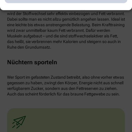
von weißen Fettzellen in braunes Fett begünstigen und dessen
Aktivität erhöhen. Ab circa 30 Minuten Joggen oder Radfahren
wird der Stoffwechsel sehr effektiv einbezogen und Fett verbrannt.
Dabei sollte man es nicht allzu gemütlich angehen lassen. Ideal ist
eine leichte bis etwas anstrengende Belastung. Beim Krafttraining
wird zwar unmittelbar kaum Fett verbrannt. Dafür werden
Muskeln aufgebaut – und die sind stoffwechselaktiver als Fett,
das heißt, sie verbrennen mehr Kalorien und steigern so auch in
Ruhe den Grundumsatz.
Nüchtern sporteln
Wer Sport im gefasteten Zustand betreibt, also ohne vorher etwas
gegessen zu haben, zwingt den Körper, Energie nicht aus schnell
verfügbarem Zucker, sondern aus den Fettreserven zu ziehen.
Auch das scheint förderlich für das braune Fettgewebe zu sein.