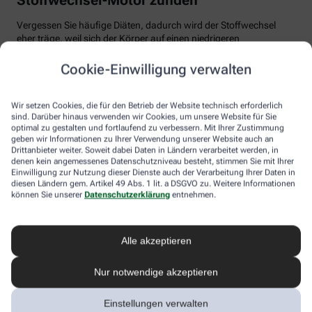
Vergessen Sie häufige Diäten, dadurch wird der Stoffwechsel
eher träge, weil sich der Körper auf einen niedrigeren
Energiebedarf einstellt. Auch Fast Food und Fertiggerichte sollten
vom Speiseplan gestrichen werden. Studien zeigen, dass der
Cookie-Einwilligung verwalten
Körper bei der Verarbeitung von hochverarbeiteten Lebensmitteln
weniger Energie benötigt als für unverarbeitete.
Wir setzen Cookies, die für den Betrieb der Website technisch erforderlich
Tim Hollstein rät zu einer proteinreichen Ernährung (Vorsicht bei
sind. Darüber hinaus verwenden wir Cookies, um unsere Website für Sie
optimal zu gestalten und fortlaufend zu verbessern. Mit Ihrer Zustimmung
Vorerkrankungen wie Nierenleiden!). Denn Proteine sind nicht nur
geben wir Informationen zu Ihrer Verwendung unserer Website auch an
gut für den Muskelaufbau, der Körper benötigt auch viel Energie,
Drittanbieter weiter. Soweit dabei Daten in Ländern verarbeitet werden, in
um Eiweiß abzubauen. Das regt den Stoffwechsel an. Proteine
denen kein angemessenes Datenschutzniveau besteht, stimmen Sie mit Ihrer
stecken vor allem in magerem Fleisch, Fisch und Milchprodukten
Einwilligung zur Nutzung dieser Dienste auch der Verarbeitung Ihrer Daten in
wie Quark und Skyr. Auch sogenannte thermogene Lebensmittel
diesen Ländern gem. Artikel 49 Abs. 1 lit. a DSGVO zu. Weitere Informationen
wie Chilis oder Ingwer können das braune Fettgewebe aktivieren
können Sie unserer
Datenschutzerklärung
entnehmen.
und den Energieverbrauch erhöhen.
In Bewegung kommen
Alle akzeptieren
Der richtige Mix macht’s
Nur notwendige akzeptieren
Ohne regelmäßige Bewegung purzeln die Pfunde meistens nicht.
Einstellungen verwalten
Besonders Ausdauersport kann laut Forschern die Umwandlung