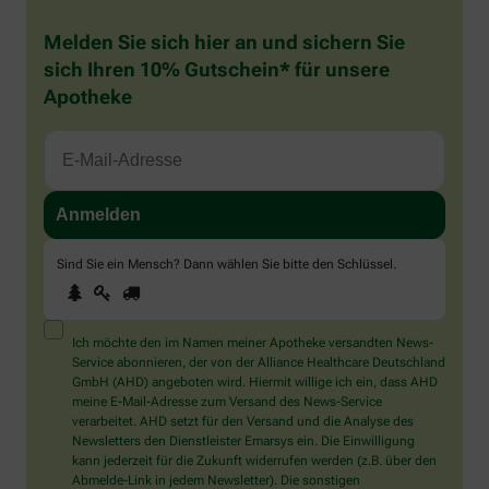
Melden Sie sich hier an und sichern Sie
sich Ihren 10% Gutschein* für unsere
Apotheke
Sind Sie ein Mensch? Dann wählen Sie bitte
den Schlüssel
.
1
2
3
Sind
Sie
ein
Mensch?
Ich möchte den im Namen meiner Apotheke versandten News-
Dann
Service abonnieren, der von der Alliance Healthcare Deutschland
wählen
GmbH (AHD) angeboten wird. Hiermit willige ich ein, dass AHD
Sie
meine E-Mail-Adresse zum Versand des News-Service
bitte
verarbeitet. AHD setzt für den Versand und die Analyse des
den
Newsletters den Dienstleister Emarsys ein. Die Einwilligung
Schlüssel.
kann jederzeit für die Zukunft widerrufen werden (z.B. über den
Abmelde-Link in jedem Newsletter). Die sonstigen