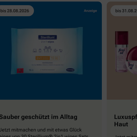
bis 28.08.2026
bis 31.08.
Sauber geschützt im Alltag
Luxuspf
Haut
Jetzt mitmachen und mit etwas Glück
eines von 30 Sterillium® 2in1 wipes Sets