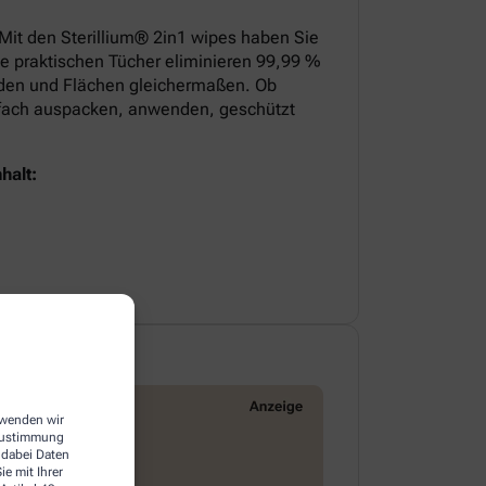
 Mit den Sterillium® 2in1 wipes haben Sie
ie praktischen Tücher eliminieren 99,99 %
nden und Flächen gleichermaßen. Ob
infach auspacken, anwenden, geschützt
halt:
erwenden wir
 Zustimmung
 dabei Daten
e mit Ihrer