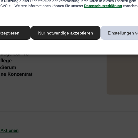
ur Nutzung dieser Dienste auch der Verarbeitung Ihrer Daten in diesen Ländern gem. 
 DSGVO zu. Weitere Informationen können Sie unserer
Datenschutzerklärung
entnehm
 intensive Pflege und Feuchtigkeit. Die
®
 Lift Gesichtspflege und dem frei öl
autgefühl und gepflegte Ausstrahlung.
kzeptieren
Nur notwendige akzeptieren
Einstellungen v
it folgendem Inhalt:
Pflege LSF 15
flege
ivSerum
-One Konzentrat
 Aktionen