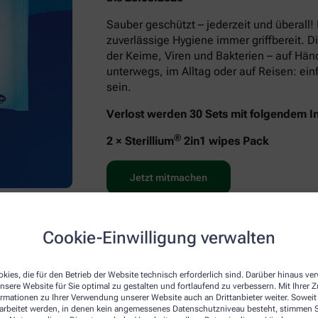
Sauber geschützt – jederzeit und überall!
zuverlässige Hygiene immer griffbereit. D
der Keime, Viren und Bakterien – auf Hä
unterwegs, im Alltag oder auf Reisen: e
sein.
Verlost werden 30 Sets mit folgendem In
®
2 × Sterillium
2in1 wipes Pack
Jetzt mitmachen
Cookie-Einwilligung verwalten
kies, die für den Betrieb der Website technisch erforderlich sind. Darüber hinaus v
nsere Website für Sie optimal zu gestalten und fortlaufend zu verbessern. Mit Ihrer
ormationen zu Ihrer Verwendung unserer Website auch an Drittanbieter weiter. Soweit
rarbeitet werden, in denen kein angemessenes Datenschutzniveau besteht, stimmen Si