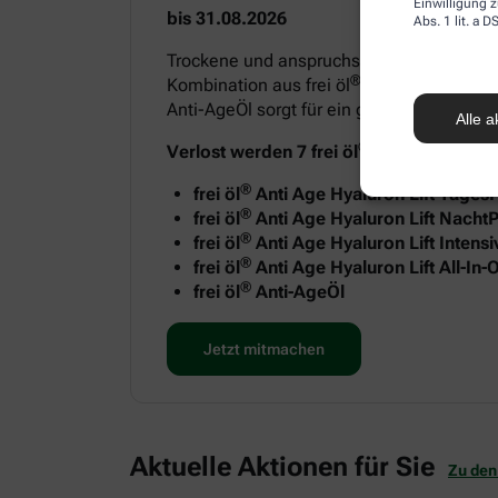
Einwilligung z
bis 31.08.2026
Abs. 1 lit. a
Trockene und anspruchsvolle Haut benötigt
®
Kombination aus frei öl
Anti Age Hyaluron
Anti-AgeÖl sorgt für ein geschmeidiges H
Alle a
®
Verlost werden 7 frei öl
Anti-Age Sets m
®
frei öl
Anti Age Hyaluron Lift Tages
®
frei öl
Anti Age Hyaluron Lift NachtP
®
frei öl
Anti Age Hyaluron Lift Intens
®
frei öl
Anti Age Hyaluron Lift All-In
®
frei öl
Anti-AgeÖl
Jetzt mitmachen
Aktuelle Aktionen für Sie
Zu den