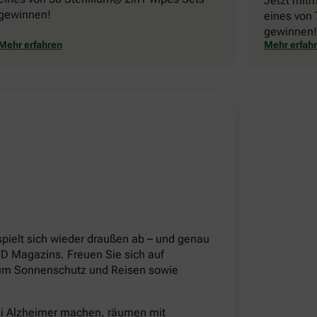
Jetzt mit
gewinnen!
eines von 
gewinnen!
Mehr erfahren
Mehr erfah
!
pielt sich wieder draußen ab – und genau
 Magazins. Freuen Sie sich auf
d um Sonnenschutz und Reisen sowie
ei Alzheimer machen, räumen mit