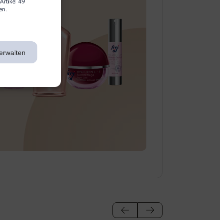
Artikel 49
en.
erwalten