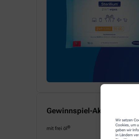
Gewinnspiel-Aktion
Wir setzen Coo
Cookies, um u
®
mit frei öl
geben wir Inf
in Ländern ve