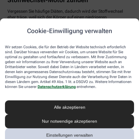
Vergessen Sie häufige Diäten, dadurch wird der Stoffwechsel
eher träge, weil sich der Körper auf einen niedrigeren
Energiebedarf einstellt. Auch Fast Food und Fertiggerichte sollten
vom Speiseplan gestrichen werden. Studien zeigen, dass der
Cookie-Einwilligung verwalten
Körper bei der Verarbeitung von hochverarbeiteten Lebensmitteln
weniger Energie benötigt als für unverarbeitete.
Wir setzen Cookies, die für den Betrieb der Website technisch erforderlich
Tim Hollstein rät zu einer proteinreichen Ernährung (Vorsicht bei
sind. Darüber hinaus verwenden wir Cookies, um unsere Website für Sie
optimal zu gestalten und fortlaufend zu verbessern. Mit Ihrer Zustimmung
Vorerkrankungen wie Nierenleiden!). Denn Proteine sind nicht nur
geben wir Informationen zu Ihrer Verwendung unserer Website auch an
gut für den Muskelaufbau, der Körper benötigt auch viel Energie,
Drittanbieter weiter. Soweit dabei Daten in Ländern verarbeitet werden, in
um Eiweiß abzubauen. Das regt den Stoffwechsel an. Proteine
denen kein angemessenes Datenschutzniveau besteht, stimmen Sie mit Ihrer
stecken vor allem in magerem Fleisch, Fisch und Milchprodukten
Einwilligung zur Nutzung dieser Dienste auch der Verarbeitung Ihrer Daten in
wie Quark und Skyr. Auch sogenannte thermogene Lebensmittel
diesen Ländern gem. Artikel 49 Abs. 1 lit. a DSGVO zu. Weitere Informationen
wie Chilis oder Ingwer können das braune Fettgewebe aktivieren
können Sie unserer
Datenschutzerklärung
entnehmen.
und den Energieverbrauch erhöhen.
In Bewegung kommen
Alle akzeptieren
Der richtige Mix macht’s
Nur notwendige akzeptieren
Ohne regelmäßige Bewegung purzeln die Pfunde meistens nicht.
Einstellungen verwalten
Besonders Ausdauersport kann laut Forschern die Umwandlung