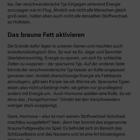
los. Der verschwenderische Typ hingegen verbrennt Energie
sozusagen wie im Flug. Ähnlich wie nicht alle Menschen gleich
groß seien, hätten eben auch nicht alle denselben Stoffwechsel,
so Hollstein.
Das braune Fett aktivieren
Die Gründe dafür lägen in unseren Genen und machten auch
evolutionsbiologisch Sinn. So war es für Jäger und Sammler
überlebenswichtig, Energie zu sparen, um sich für schlechte
Zeiten zu wappnen – der sparsame Typ. Auf der anderen Seite
könnte der verschwenderische Typ besser an Kälte angepasst
gewesen sein: Anstatt überschüssige Energie als Fettdepots
einzulagern, gibt sein Körper sie als Wärme ab. Sparsame Typen
essen also nicht unbedingt mehr, sie gehen nur grundlegend
anders mit Energie um. Auch Hormone spielten eine Rolle. So sei
etwa das „Hungerhormon“ Ghrelin bei den Verschwendern
weniger stark ausgeprägt.
Gene, Hormone – also ist man seinem Stoffwechsel-Schicksal
machtlos ausgeliefert? Nein, denn hier kommt das sogenannte
braune Fettgewebe ins Spiel. Es befindet sich im Bereich des
Schlüsselbeins und des Nackens und ist eine Art körpereigene