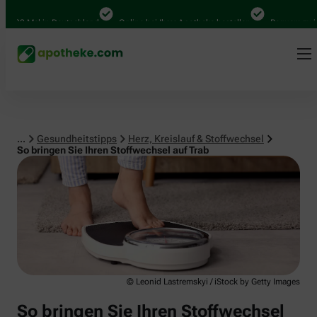
Herz, Kreislauf & Stoffwechsel
00 Mal in Deutschland
Online bei Ihrer Apotheke bestellen
Bequem zwische
...
Gesundheitstipps
Herz, Kreislauf & Stoffwechsel
So bringen Sie Ihren Stoffwechsel auf Trab
© Leonid Lastremskyi / iStock by Getty Images
So bringen Sie Ihren Stoffwechsel