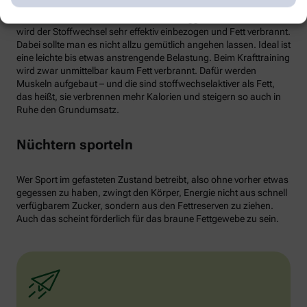
von weißen Fettzellen in braunes Fett begünstigen und dessen
Aktivität erhöhen. Ab circa 30 Minuten Joggen oder Radfahren
wird der Stoffwechsel sehr effektiv einbezogen und Fett verbrannt.
Dabei sollte man es nicht allzu gemütlich angehen lassen. Ideal ist
eine leichte bis etwas anstrengende Belastung. Beim Krafttraining
wird zwar unmittelbar kaum Fett verbrannt. Dafür werden
Muskeln aufgebaut – und die sind stoffwechselaktiver als Fett,
das heißt, sie verbrennen mehr Kalorien und steigern so auch in
Ruhe den Grundumsatz.
Nüchtern sporteln
Wer Sport im gefasteten Zustand betreibt, also ohne vorher etwas
gegessen zu haben, zwingt den Körper, Energie nicht aus schnell
verfügbarem Zucker, sondern aus den Fettreserven zu ziehen.
Auch das scheint förderlich für das braune Fettgewebe zu sein.