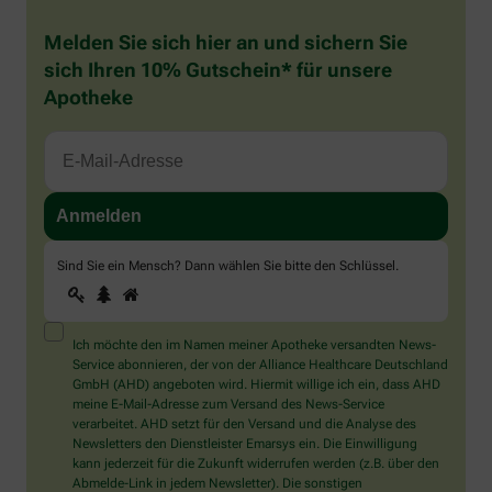
Melden Sie sich hier an und sichern Sie
sich Ihren 10% Gutschein* für unsere
Apotheke
Sind Sie ein Mensch? Dann wählen Sie bitte
den Schlüssel
.
1
2
3
Sind
Sie
ein
Mensch?
Ich möchte den im Namen meiner Apotheke versandten News-
Dann
Service abonnieren, der von der Alliance Healthcare Deutschland
wählen
GmbH (AHD) angeboten wird. Hiermit willige ich ein, dass AHD
Sie
meine E-Mail-Adresse zum Versand des News-Service
bitte
verarbeitet. AHD setzt für den Versand und die Analyse des
den
Newsletters den Dienstleister Emarsys ein. Die Einwilligung
Schlüssel.
kann jederzeit für die Zukunft widerrufen werden (z.B. über den
Abmelde-Link in jedem Newsletter). Die sonstigen