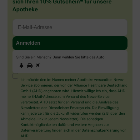
sich Ihren 10% Gutschein* für unsere
Apotheke
Sind Sie ein Mensch? Dann wählen Sie bitte
das Auto
.
1
2
3
Sind
Sie
ein
Mensch?
Ich möchte den im Namen meiner Apotheke versandten News-
Dann
Service abonnieren, der von der Alliance Healthcare Deutschland
wählen
GmbH (AHD) angeboten wird. Hiermit willige ich ein, dass AHD
Sie
meine E-Mail-Adresse zum Versand des News-Service
bitte
verarbeitet. AHD setzt für den Versand und die Analyse des
das
Newsletters den Dienstleister Emarsys ein. Die Einwilligung
Auto.
kann jederzeit für die Zukunft widerrufen werden (z.B. über den
Abmelde-Link in jedem Newsletter). Die sonstigen
Kontaktmöglichkeiten dafür und weitere Angaben zur
Datenverarbeitung finden sich in der
Datenschutzerklärung
von
AHD.