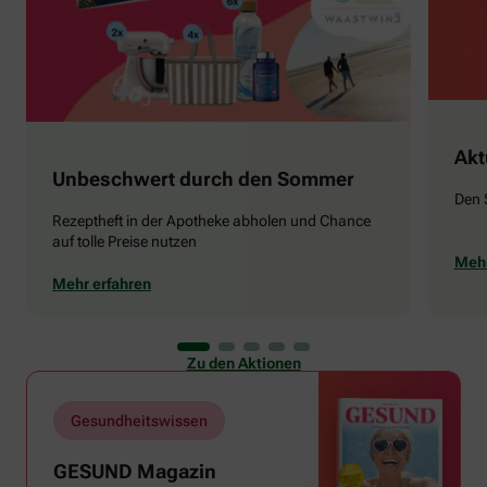
Akt
Unbeschwert durch den Sommer
Den 
Rezeptheft in der Apotheke abholen und Chance
auf tolle Preise nutzen
Mehr
Mehr erfahren
Zu den Aktionen
Gesundheitswissen
GESUND Magazin