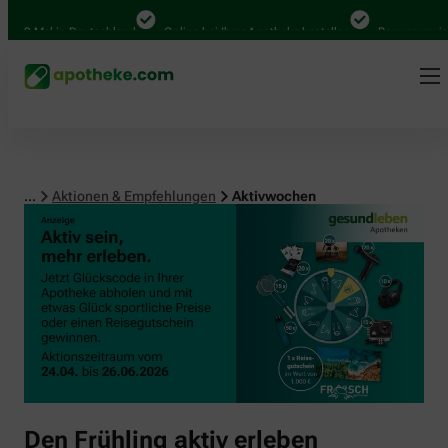
00 Mal in Deutschland
Online bei Ihrer Apotheke bestellen
Bequem zwische
...
Aktionen & Empfehlungen
Aktivwochen
Den Frühling aktiv erleben