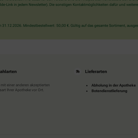
wählen
de-Link in jedem Newsletter). Die sonstigen Kontaktmöglichkeiten dafür und weitere
Sie
bitte
das
31.12.2026. Mindestbestellwert: 50,00 €. Gültig auf das gesamte Sortiment, ausges
Herz.
ahlarten
Lieferarten
 mit einer anderen akzeptierten
Abholung in der Apotheke
art Ihrer Apotheke vor Ort.
Botendienstlieferung