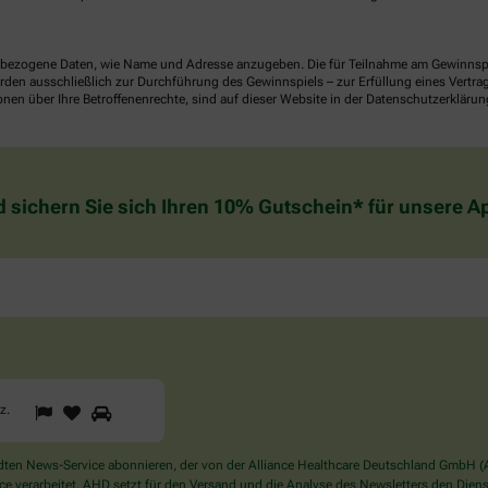
ezogene Daten, wie Name und Adresse anzugeben. Die für Teilnahme am Gewinnspiel 
n ausschließlich zur Durchführung des Gewinnspiels – zur Erfüllung eines Vertrages
nen über Ihre Betroffenenrechte, sind auf dieser Website in der Datenschutzerklärun
d sichern Sie sich Ihren 10% Gutschein* für unsere 
1
2
3
Sind
rz
.
Sie
ein
Mensch?
en News-Service abonnieren, der von der Alliance Healthcare Deutschland GmbH (AH
Dann
verarbeitet. AHD setzt für den Versand und die Analyse des Newsletters den Dienstle