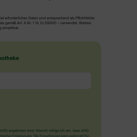
erforderlichen Daten sind entsprechend als Pflichtfelder
 gemäß Art. 6 Nr. 1 lit. b) DSGVO – verwendet. Weitere
g einsehbar.
Apotheke
D) angeboten wird. Hiermit willige ich ein, dass AHD
ister Emarsys ein. Die Einwilligung kann jederzeit für