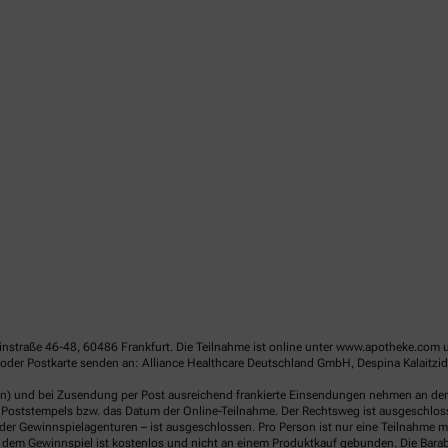
linstraße 46-48, 60486 Frankfurt. Die Teilnahme ist online unter www.apotheke.com 
der Postkarte senden an: Alliance Healthcare Deutschland GmbH, Despina Kalaitzido
en) und bei Zusendung per Post ausreichend frankierte Einsendungen nehmen an der V
Poststempels bzw. das Datum der Online-Teilnahme. Der Rechtsweg ist ausgeschlossen
er Gewinnspielagenturen – ist ausgeschlossen. Pro Person ist nur eine Teilnahme mö
dem Gewinnspiel ist kostenlos und nicht an einem Produktkauf gebunden. Die Barab