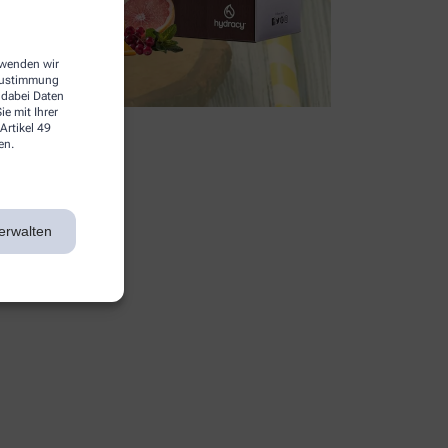
erwenden wir
 Zustimmung
 dabei Daten
e mit Ihrer
Artikel 49
en.
erwalten