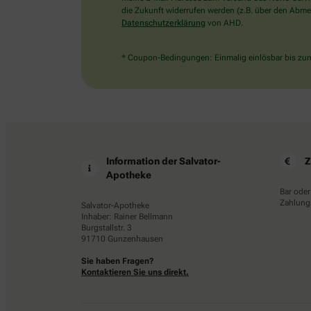
die Zukunft widerrufen werden (z.B. über den Abmel
Datenschutzerklärung
von AHD.
* Coupon-Bedingungen: Einmalig einlösbar bis zum 
Information der Salvator-
Z
Apotheke
Bar oder
Zahlungs
Salvator-Apotheke
Inhaber: Rainer Bellmann
Burgstallstr. 3
91710 Gunzenhausen
Sie haben Fragen?
Kontaktieren Sie uns direkt.