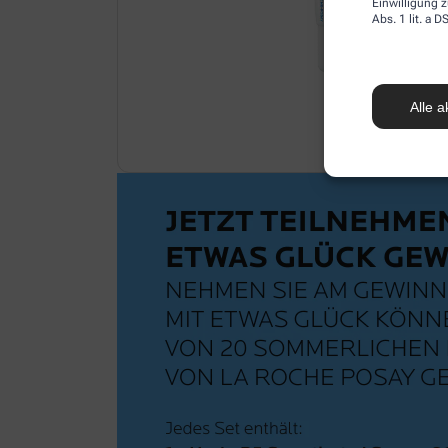
Einwilligung z
Abs. 1 lit. a
Alle a