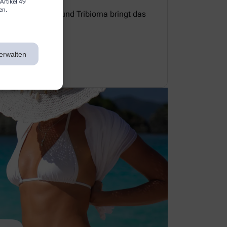
Artikel 49
en.
e Zellerneuerung und Tribioma bringt das
 Gleichgewicht.
erwalten