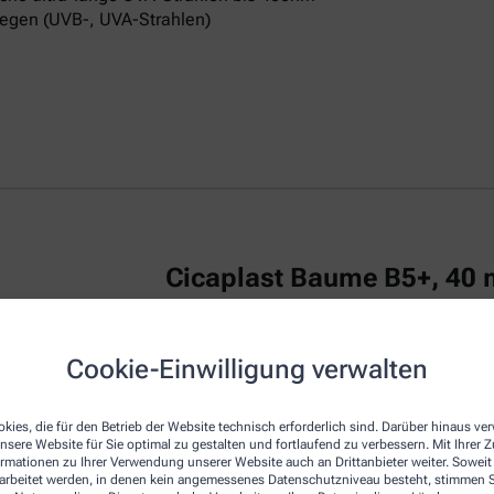
egen (UVB-, UVA-Strahlen)
Cicaplast Baume B5+, 40 
La Roche Posay CICAPLAST Baume B5+ ist
Cookie-Einwilligung verwalten
irritierte Haut.
Das reparierende Balsam
u
repariert die Haut von Erwachsenen, Kind
kies, die für den Betrieb der Website technisch erforderlich sind. Darüber hinaus v
Die Creme zeichnet sich durch eine beson
nsere Website für Sie optimal zu gestalten und fortlaufend zu verbessern. Mit Ihrer
empfindliche Haut am Körper, Gesicht und
ormationen zu Ihrer Verwendung unserer Website auch an Drittanbieter weiter. Soweit
Dexpanthenol bezeichnet, wirkt regenerie
rarbeitet werden, in denen kein angemessenes Datenschutzniveau besteht, stimmen Si