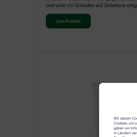
und wirkt UV-Schäden auf Zellebene entg
Zum Produkt
Wir setzen Coo
Cookies, um u
geben wir Inf
in Ländern ve