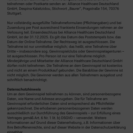
teilnehmen oder Postkarte senden an: Alliance Healthcare Deutschland
GmbH, Despina Kalaitzidou, Stichwort „Baurer“, Pragstraße 154, 70376
Stuttgart.
Nur vollständig ausgefüllte Teilnahmeformulare (Pflichtangaben) und bei
Zusendung per Post ausreichend frankierte Einsendungen nehmen an der
Verlosung teil. Einsendeschluss bei Alliance Healthcare Deutschland
GmbH, ist der 31.12.2025. Es gilt das Datum des Poststempels bzw. das
Datum der Online-Teilnahme. Der Rechtsweg ist ausgeschlossen. Die
Teilnahme ist nur unmittelbar möglich; das heißt, eine Teilnahme über
Dritte – insbesondere sog. Gewinnspielclubs oder Gewinnspielagenturen –
ist ausgeschlossen. Pro Person ist nur eine Teilnahme möglich.
Minderjährige und Mitarbeiter der Alliance Healthcare Deutschland GmbH
dürfen nicht teilnehmen. Die Teilnahme an dem Gewinnspiel ist kostenlos
und nicht an einem Produktkauf gebunden. Die Barablöse der Gewinne ist
nicht möglich. Die Gewinner werden aus allen Teilnehmern ausgelost und
schriftlich benachrichtigt.
Datenschutzhinweis
Um an dem Gewinnspiel teilnehmen zu können, sind personenbezogene
Daten, wie Name und Adresse anzugeben. Die für Teilnahme am
Gewinnspiel erforderlichen Daten sind entsprechend als Pflichtfelder
gekennzeichnet. Die erhobenen personenbezogenen Daten werden
ausschließlich zur Durchführung des Gewinnspiels – zur Erfüllung eines
Vertrages gemäß Art. 6 Nr. 1 lit. b) DSGVO – verwendet. Weitere
Informationen auf Grund dieser Datenerhebung, z.B. Informationen über
Ihre Betroffenenrechte, sind auf dieser Website in der Datenschutzerklärung
einsehbar.