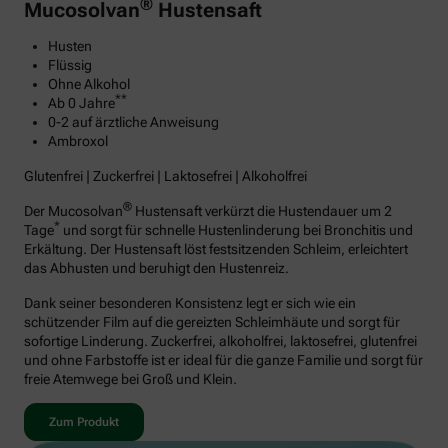
®
Mucosolvan
Hustensaft
Husten
Flüssig
Ohne Alkohol
**
Ab 0 Jahre
0-2 auf ärztliche Anweisung
Ambroxol
Glutenfrei | Zuckerfrei | Laktosefrei | Alkoholfrei
®
Der Mucosolvan
Hustensaft verkürzt die Hustendauer um 2
*
Tage
und sorgt für schnelle Hustenlinderung bei Bronchitis und
Erkältung. Der Hustensaft löst festsitzenden Schleim, erleichtert
das Abhusten und beruhigt den Hustenreiz.
Dank seiner besonderen Konsistenz legt er sich wie ein
schützender Film auf die gereizten Schleimhäute und sorgt für
sofortige Linderung. Zuckerfrei, alkoholfrei, laktosefrei, glutenfrei
und ohne Farbstoffe ist er ideal für die ganze Familie und sorgt für
freie Atemwege bei Groß und Klein.
Zum Produkt