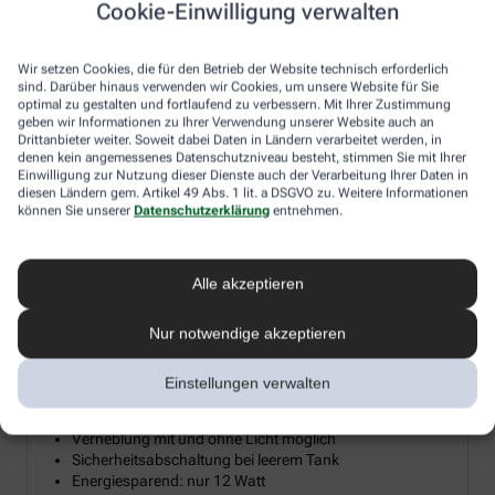
Cookie-Einwilligung verwalten
Diesen Herbst verlosen wir 15 hochwertige Diffusoren für
ätherische Öle, damit Sie sich zuhause Ihre persönliche
Wir setzen Cookies, die für den Betrieb der Website technisch erforderlich
Wohlfühloase erschaffen können. Ein Diffusor verwandelt
sind. Darüber hinaus verwenden wir Cookies, um unsere Website für Sie
ätherische Öle in eine sanfte Duftwolke, die Reizhusten lindert, die
optimal zu gestalten und fortlaufend zu verbessern. Mit Ihrer Zustimmung
Raumluft befeuchtet und so gerade im Winter trockener
geben wir Informationen zu Ihrer Verwendung unserer Website auch an
Heizungsluft entgegenwirkt. Machen Sie mit und holen Sie sich
Drittanbieter weiter. Soweit dabei Daten in Ländern verarbeitet werden, in
denen kein angemessenes Datenschutzniveau besteht, stimmen Sie mit Ihrer
mit etwas Glück die wohltuende Kraft der Aromen und Öle direkt
Einwilligung zur Nutzung dieser Dienste auch der Verarbeitung Ihrer Daten in
ins Wohnzimmer.
diesen Ländern gem. Artikel 49 Abs. 1 lit. a DSGVO zu. Weitere Informationen
können Sie unserer
Datenschutzerklärung
entnehmen.
Aroma Diffuser mit LED-Farblicht &
Alle akzeptieren
²
Timerfunktion bis 20 m
Nur notwendige akzeptieren
Mikrofeine Zerstäubung mit Ultraschall
Wellnesslicht mit Farbwechsel für eine angenehme
Atmosphäre
Einstellungen verwalten
Zur Raumbeduftung mit Aromaölen geeignet
Timerfunktion: 1, 3, 7 Stunden oder Dauerbetrieb
Verneblung mit und ohne Licht möglich
Sicherheitsabschaltung bei leerem Tank
Energiesparend: nur 12 Watt