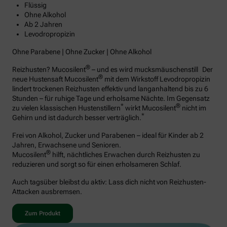
Flüssig
Ohne Alkohol
Ab 2 Jahren
Levodropropizin
Ohne Parabene | Ohne Zucker | Ohne Alkohol
®
Reizhusten? Mucosilent
– und es wird mucksmäuschenstill Der
®
neue Hustensaft Mucosilent
mit dem Wirkstoff Levodropropizin
lindert trockenen Reizhusten effektiv und langanhaltend bis zu 6
Stunden – für ruhige Tage und erholsame Nächte. Im Gegensatz
*
®
zu vielen klassischen Hustenstillern
wirkt Mucosilent
nicht im
*
Gehirn und ist dadurch besser verträglich.
Frei von Alkohol, Zucker und Parabenen – ideal für Kinder ab 2
Jahren, Erwachsene und Senioren.
®
Mucosilent
hilft, nächtliches Erwachen durch Reizhusten zu
reduzieren und sorgt so für einen erholsameren Schlaf.
Auch tagsüber bleibst du aktiv: Lass dich nicht von Reizhusten-
Attacken ausbremsen.
Zum Produkt