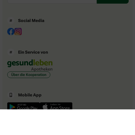
Social Media
Ein Service von
Über die Kooperation
Mobile App