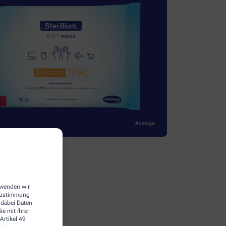
erwenden wir
 Zustimmung
 dabei Daten
e mit Ihrer
Artikel 49