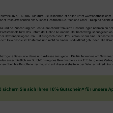
linstraße 46-48, 60486 Frankfurt. Die Teilnahme ist online unter www.apotheke.com 
der Postkarte senden an: Alliance Healthcare Deutschland GmbH, Despina Kalaitzidou
en) und bei Zusendung per Post ausreichend frankierte Einsendungen nehmen an der V
Poststempels bzw. das Datum der Online-Teilnahme. Der Rechtsweg ist ausgeschlossen
er Gewinnspielagenturen – ist ausgeschlossen. Pro Person ist nur eine Teilnahme mö
dem Gewinnspiel ist kostenlos und nicht an einem Produktkauf gebunden. Die Barab
ezogene Daten, wie Name und Adresse anzugeben. Die für Teilnahme am Gewinnspiel 
n ausschließlich zur Durchführung des Gewinnspiels – zur Erfüllung eines Vertrages
nen über Ihre Betroffenenrechte, sind auf dieser Website in der Datenschutzerklärun
d sichern Sie sich Ihren 10% Gutschein* für unsere 