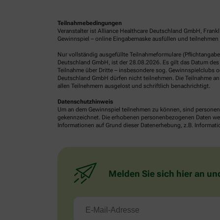
Teilnahmebedingungen
Veranstalter ist Alliance Healthcare Deutschland GmbH, Frank
Gewinnspiel – online Eingabemaske ausfüllen und teilnehmen o
Nur vollständig ausgefüllte Teilnahmeformulare (Pflichtangab
Deutschland GmbH, ist der 28.08.2026. Es gilt das Datum des 
Teilnahme über Dritte – insbesondere sog. Gewinnspielclubs od
Deutschland GmbH dürfen nicht teilnehmen. Die Teilnahme an 
allen Teilnehmern ausgelost und schriftlich benachrichtigt.
Datenschutzhinweis
Um an dem Gewinnspiel teilnehmen zu können, sind personenb
gekennzeichnet. Die erhobenen personenbezogenen Daten werde
Informationen auf Grund dieser Datenerhebung, z.B. Informatio
Melden Sie sich hier an un