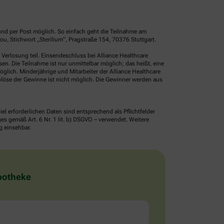
und per Post möglich. So einfach geht die Teilnahme am
, Stichwort „Sterilium“, Pragstraße 154, 70376 Stuttgart.
erlosung teil. Einsendeschluss bei Alliance Healthcare
. Die Teilnahme ist nur unmittelbar möglich; das heißt, eine
glich. Minderjährige und Mitarbeiter der Alliance Healthcare
löse der Gewinne ist nicht möglich. Die Gewinner werden aus
erforderlichen Daten sind entsprechend als Pflichtfelder
 gemäß Art. 6 Nr. 1 lit. b) DSGVO – verwendet. Weitere
g einsehbar.
Apotheke