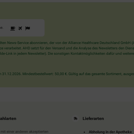
1
2
3
Sind
se
.
Sie
ein
Mensch?
en News-Service abonnieren, der von der Alliance Healthcare Deutschland GmbH (AH
Dann
verarbeitet. AHD setzt für den Versand und die Analyse des Newsletters den Dienstle
wählen
de-Link in jedem Newsletter). Die sonstigen Kontaktmöglichkeiten dafür und weitere
Sie
bitte
die
31.12.2026. Mindestbestellwert: 50,00 €. Gültig auf das gesamte Sortiment, ausges
Tasse.
ahlarten
Lieferarten
 mit einer anderen akzeptierten
Abholung in der Apotheke