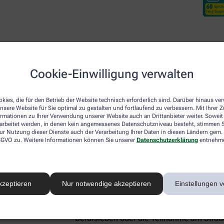
Cookie-Einwilligung verwalten
Desloratadin DoppelherzP
kies, die für den Betrieb der Website technisch erforderlich sind. Darüber hinaus v
nsere Website für Sie optimal zu gestalten und fortlaufend zu verbessern. Mit Ihrer
ormationen zu Ihrer Verwendung unserer Website auch an Drittanbieter weiter. Soweit
Neben den beiden lokal wirkenden Arzneim
rarbeitet werden, in denen kein angemessenes Datenschutzniveau besteht, stimmen Si
ur Nutzung dieser Dienste auch der Verarbeitung Ihrer Daten in diesen Ländern gem. 
Nase für Linderung sorgen, gibt es mit De
 DSGVO zu. Weitere Informationen können Sie unserer
Datenschutzerklärung
entnehm
systemisch – also im ganzen Körper – akt
Botenstoff Histamin, der für allergie-ty
Schwellungen verantwortlich ist. Aus die
Heuschnupfen-Symptome, sondern lindert
kzeptieren
Nur notwendige akzeptieren
Einstellungen v
Hautausschlag (Urtikaria), und Hausstaub
Gut zu wissen:
Desloratadin macht nicht 
Berufsleben oder die Teilnahme am Straße