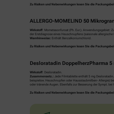
Zu Risiken und Nebenwirkungen lesen Sie die Packungsbeilag
ALLERGO-MOMELIND 50 Mikrogram
Wirkstoff
: Mometasonfuroat (Ph. Eur.). Anwendungsgebiet: Z
der Erstdiagnose eines Heuschnupfens (saisonale allergische R
Warnhinweise:
Enthält Benzalkoniumchlorid.
Zu Risiken und Nebenwirkungen lesen Sie die Packungsbeilag
Desloratadin DoppelherzPharma 5 
Wirkstoff
: Desloratadin.
Zusammensetz.:
Jede Filmtablette enthält 5 mg Desloratadin
beispielsw. Heuschnupfen oder Hausstaubmilben- Allergie) be
oder tränende Augen. Ebenfalls zur Besserung der Sympt. bei U
Zu Risiken und Nebenwirkungen lesen Sie die Packungsbeilag