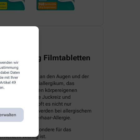
harma 5 mg Filmtabletten
erwenden wir
 Zustimmung
 dabei Daten
itteln, die direkt an den Augen und der
e mit Ihrer
Artikel 49
sloratadin ein Antiallergikum, das
en.
iv ist. Es hemmt den körpereigenen
pische Symptome wie Juckreiz und
sem Grund bekämpft es nicht nur
 auch die Beschwerden bei allergischem
erwalten
milben- sowie Tierhaar-Allergie.
müde, was insbesondere für das
nverkehr wichtig ist.