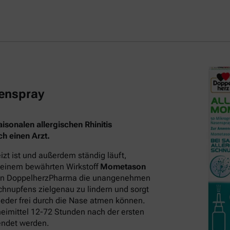
enspray
sonalen allergischen Rhinitis
h einen Arzt.
t ist und außerdem ständig läuft,
 seinem bewährten Wirkstoff
Mometason
on DoppelherzPharma die unangenehmen
hnupfens zielgenau zu lindern und sorgt
eder frei durch die Nase atmen können.
neimittel 12-72 Stunden nach der ersten
endet werden.