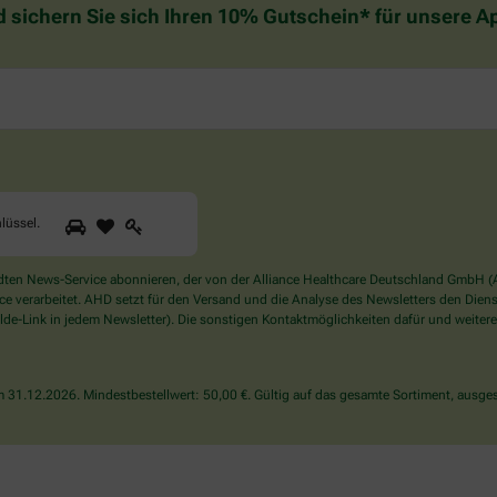
d sichern Sie sich Ihren 10% Gutschein* für unsere 
1
2
3
Sind
lüssel
.
Sie
ein
Mensch?
en News-Service abonnieren, der von der Alliance Healthcare Deutschland GmbH (AH
Dann
verarbeitet. AHD setzt für den Versand und die Analyse des Newsletters den Dienstle
wählen
de-Link in jedem Newsletter). Die sonstigen Kontaktmöglichkeiten dafür und weitere
Sie
bitte
den
31.12.2026. Mindestbestellwert: 50,00 €. Gültig auf das gesamte Sortiment, ausges
Schlüssel.