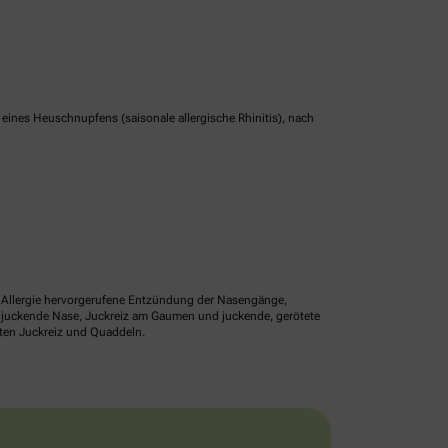
nes Heuschnupfens (saisonale allergische Rhinitis), nach
ne Allergie hervorgerufene Entzündung der Nasengänge,
r juckende Nase, Juckreiz am Gaumen und juckende, gerötete
lten Juckreiz und Quaddeln.