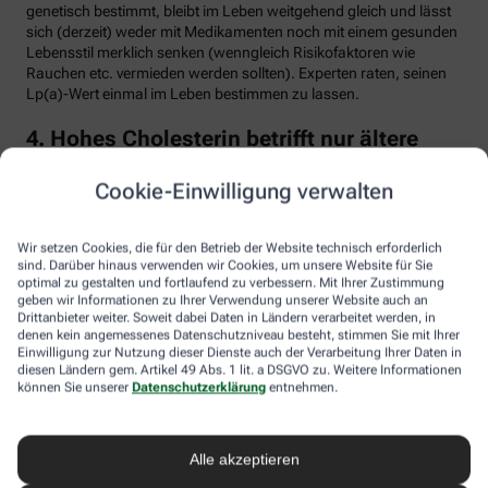
genetisch bestimmt, bleibt im Leben weitgehend gleich und lässt
sich (derzeit) weder mit Medikamenten noch mit einem gesunden
Lebensstil merklich senken (wenngleich Risikofaktoren wie
Rauchen etc. vermieden werden sollten). Experten raten, seinen
Lp(a)-Wert einmal im Leben bestimmen zu lassen.
4. Hohes Cholesterin betrifft nur ältere
Menschen
Cookie-Einwilligung verwalten
Falsch. Zwar steigt das Risiko für erhöhte Cholesterinwerte mit
zunehmendem Alter. Menschen mit sogenannter familiärer
Hypercholesterinämie (FH) haben jedoch schon von Geburt an
Wir setzen Cookies, die für den Betrieb der Website technisch erforderlich
erhöhte Blutfettwerte. Bei der erblich bedingten
sind. Darüber hinaus verwenden wir Cookies, um unsere Website für Sie
optimal zu gestalten und fortlaufend zu verbessern. Mit Ihrer Zustimmung
Stoffwechselerkrankung sammelt sich durch einen Gendefekt
geben wir Informationen zu Ihrer Verwendung unserer Website auch an
sehr viel LDL-Cholesterin im Blut an (über 190 bis 500 mg/dl) und
Drittanbieter weiter. Soweit dabei Daten in Ländern verarbeitet werden, in
lagert sich an den Wänden der Arterien und Venen ab. Betroffene
denen kein angemessenes Datenschutzniveau besteht, stimmen Sie mit Ihrer
entwickeln oft schon im jungen Erwachsenenalter eine
Einwilligung zur Nutzung dieser Dienste auch der Verarbeitung Ihrer Daten in
Arteriosklerose.
diesen Ländern gem. Artikel 49 Abs. 1 lit. a DSGVO zu. Weitere Informationen
können Sie unserer
Datenschutzerklärung
entnehmen.
Unbehandelt erkrankt etwa die Hälfte der Männer schon vor dem
50. Lebensjahr an einer koronaren Herzkrankheit (KHK), die zum
Herzinfarkt oder plötzlichem Herztod führen kann. Frauen sind
Alle akzeptieren
bis zur Menopause durch Hormone besser geschützt, bei ihnen
sind es rund 30 Prozent bis zum Alter von 60 Jahren. Die familiäre