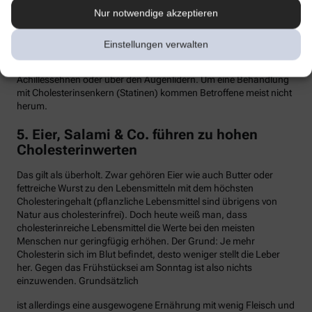
Nur notwendige akzeptieren
Hypercholesterinämie kommt bei etwa einer von 300 Personen
vor. Sind in der Familie Fälle von frühen Herzinfarkten, Stents oder
Bypass-Operationen bekannt, sollte man sein Cholesterin
Einstellungen verwalten
dringend überprüfen lassen. Anzeichen können auch gelbliche
Knötchen (Xanthome) unter der Haut sein, etwa an den
Achillessehnen oder über den Augenlidern. Um eine Behandlung
mit Cholesterinsenkern (Statinen) kommen Betroffene meist nicht
herum.
5. Eier, Salami & Co. führen zu hohen
Cholesterinwerten
Das gilt als überholt. Zwar gehören Eier wie auch Butter oder
fettreiche Wurst zu den Lebensmitteln mit dem höchsten
Cholesteringehalt (pflanzliche Lebensmittel sind übrigens von
Natur aus cholesterinfrei). Doch heute weiß man, dass
cholesterinreiche Lebensmittel die Werte bei den meisten
Menschen nur geringfügig erhöhen. Der Grund: Je mehr
Cholesterin sich im Blut befindet, desto weniger stellt die Leber
her. Gegen das Frühstücksei am Sonntag ist also nichts
einzuwenden. Grundsätzlich
ist allerdings eine ausgewogene Ernährung mit wenig Fleisch und