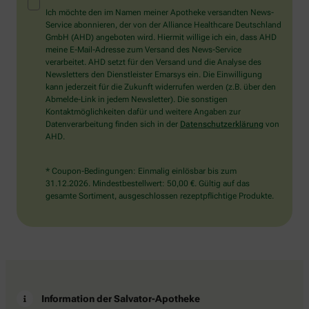
Mensch?
Ich möchte den im Namen meiner Apotheke versandten News-
Dann
Service abonnieren, der von der Alliance Healthcare Deutschland
wählen
GmbH (AHD) angeboten wird. Hiermit willige ich ein, dass AHD
Sie
meine E-Mail-Adresse zum Versand des News-Service
bitte
verarbeitet. AHD setzt für den Versand und die Analyse des
den
Newsletters den Dienstleister Emarsys ein. Die Einwilligung
Schlüssel.
kann jederzeit für die Zukunft widerrufen werden (z.B. über den
Abmelde-Link in jedem Newsletter). Die sonstigen
Kontaktmöglichkeiten dafür und weitere Angaben zur
Datenverarbeitung finden sich in der
Datenschutzerklärung
von
AHD.
* Coupon-Bedingungen: Einmalig einlösbar bis zum
31.12.2026. Mindestbestellwert: 50,00 €. Gültig auf das
gesamte Sortiment, ausgeschlossen rezeptpflichtige Produkte.
Information der Salvator-Apotheke