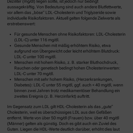
Deziliter (mg/dl) liegen sollte, ist jedoch nur bedingt
aussagekräftig. Von Bedeutung sind auch andere Blutfettwerte,
vor allem das „böse“ LDL-Cholesterin und Triglyzeride sowie
individuelle Risikofaktoren. Aktuell gelten folgende Zielwerte als
erstrebenswert:
Für gesunde Menschen ohne Risikofaktoren: LDL-Cholesterin
(LDL-C) unter 116 mg/dl.
Gesunde Menschen mit mäßig erhöhtem Risiko, etwa
aufgrund von Übergewicht oder leicht erhöhtem Blutdruck:
LDL-C unter 100 mg/dl.
Menschen mit hohem Risiko, z. B. starker Bluthochdruck,
Rauchen oder genetisch bedingt hohen Cholesterinwerten:
LDL-C unter 70 mg/dl.
Menschen mit sehr hohem Risiko, (Herzerkrankungen,
Diabetes): LDL-C unter 55 mg/dl, ggf. auch < 40 mg/dl, wenn
binnen zwei Jahren trotz medikamentöser Behandlung ein
zweites Ereignis (z. B. Herzinfarkt) auftritt.
Im Gegensatz zum LDL gilt HDL-Cholesterin als das „gute“
Cholesterin, weil es überschüssiges LDL aus den Gefäßen
entfernt. Werte von über 50 mg/dl (Frauen) bzw. über 40 mg/dl
(Männer) gelten als günstig. Doch es gibt auch ein Zuviel des
Guten. Liegen die HDL-Werte deutlich darüber, erhöht dies laut