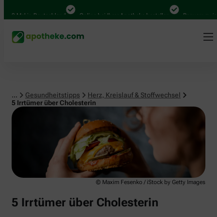
Herz, Kreislauf & Stoffwechsel
 Mal in Deutschland
Online bei Ihrer Apotheke bestellen
Bequem zwischen 
...
Gesundheitstipps
Herz, Kreislauf & Stoffwechsel
5 Irrtümer über Cholesterin
© Maxim Fesenko / iStock by Getty Images
5 Irrtümer über Cholesterin