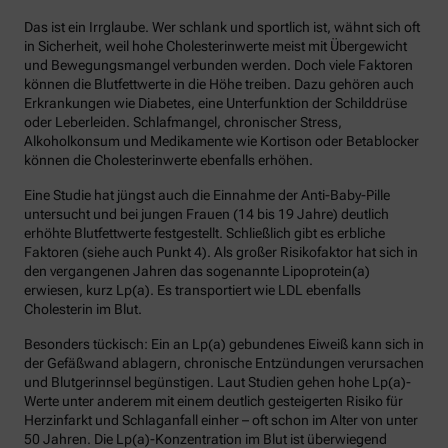
Das ist ein Irrglaube. Wer schlank und sportlich ist, wähnt sich oft
in Sicherheit, weil hohe Cholesterinwerte meist mit Übergewicht
und Bewegungsmangel verbunden werden. Doch viele Faktoren
können die Blutfettwerte in die Höhe treiben. Dazu gehören auch
Erkrankungen wie Diabetes, eine Unterfunktion der Schilddrüse
oder Leberleiden. Schlafmangel, chronischer Stress,
Alkoholkonsum und Medikamente wie Kortison oder Betablocker
können die Cholesterinwerte ebenfalls erhöhen.
Eine Studie hat jüngst auch die Einnahme der Anti-Baby-Pille
untersucht und bei jungen Frauen (14 bis 19 Jahre) deutlich
erhöhte Blutfettwerte festgestellt. Schließlich gibt es erbliche
Faktoren (siehe auch Punkt 4). Als großer Risikofaktor hat sich in
den vergangenen Jahren das sogenannte Lipoprotein(a)
erwiesen, kurz Lp(a). Es transportiert wie LDL ebenfalls
Cholesterin im Blut.
Besonders tückisch: Ein an Lp(a) gebundenes Eiweiß kann sich in
der Gefäßwand ablagern, chronische Entzündungen verursachen
und Blutgerinnsel begünstigen. Laut Studien gehen hohe Lp(a)-
Werte unter anderem mit einem deutlich gesteigerten Risiko für
Herzinfarkt und Schlaganfall einher – oft schon im Alter von unter
50 Jahren. Die Lp(a)-Konzentration im Blut ist überwiegend