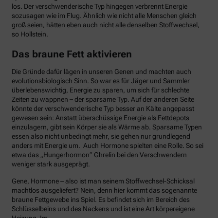
los. Der verschwenderische Typ hingegen verbrennt Energie
sozusagen wie im Flug. Ähnlich wie nicht alle Menschen gleich
groß seien, hätten eben auch nicht alle denselben Stoffwechsel,
so Hollstein.
Das braune Fett aktivieren
Die Gründe dafür lägen in unseren Genen und machten auch
evolutionsbiologisch Sinn. So war es für Jäger und Sammler
überlebenswichtig, Energie zu sparen, um sich für schlechte
Zeiten zu wappnen – der sparsame Typ. Auf der anderen Seite
könnte der verschwenderische Typ besser an Kälte angepasst
gewesen sein: Anstatt überschüssige Energie als Fettdepots
einzulagern, gibt sein Körper sie als Wärme ab. Sparsame Typen
essen also nicht unbedingt mehr, sie gehen nur grundlegend
anders mit Energie um. Auch Hormone spielten eine Rolle. So sei
etwa das „Hungerhormon“ Ghrelin bei den Verschwendern
weniger stark ausgeprägt.
Gene, Hormone – also ist man seinem Stoffwechsel-Schicksal
machtlos ausgeliefert? Nein, denn hier kommt das sogenannte
braune Fettgewebe ins Spiel. Es befindet sich im Bereich des
Schlüsselbeins und des Nackens und ist eine Art körpereigene