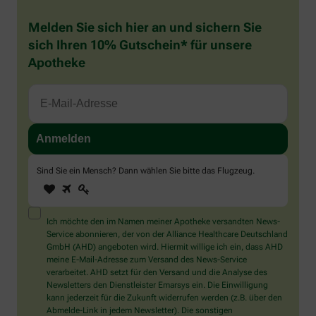
Melden Sie sich hier an und sichern Sie
sich Ihren 10% Gutschein* für unsere
Apotheke
Sind Sie ein Mensch? Dann wählen Sie bitte
das Flugzeug
.
1
2
3
Sind
Sie
ein
Mensch?
Ich möchte den im Namen meiner Apotheke versandten News-
Dann
Service abonnieren, der von der Alliance Healthcare Deutschland
wählen
GmbH (AHD) angeboten wird. Hiermit willige ich ein, dass AHD
Sie
meine E-Mail-Adresse zum Versand des News-Service
bitte
verarbeitet. AHD setzt für den Versand und die Analyse des
das
Newsletters den Dienstleister Emarsys ein. Die Einwilligung
Flugzeug.
kann jederzeit für die Zukunft widerrufen werden (z.B. über den
Abmelde-Link in jedem Newsletter). Die sonstigen