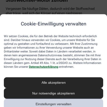
Vergessen Sie häufige Diäten, dadurch wird der Stoffwechsel
eher träge, weil sich der Körper auf einen niedrigeren
Energiebedarf einstellt. Auch Fast Food und Fertiggerichte sollten
vom Speiseplan gestrichen werden. Studien zeigen, dass der
Cookie-Einwilligung verwalten
Körper bei der Verarbeitung von hochverarbeiteten Lebensmitteln
weniger Energie benötigt als für unverarbeitete.
Wir setzen Cookies, die für den Betrieb der Website technisch erforderlich
Tim Hollstein rät zu einer proteinreichen Ernährung (Vorsicht bei
sind. Darüber hinaus verwenden wir Cookies, um unsere Website für Sie
optimal zu gestalten und fortlaufend zu verbessern. Mit Ihrer Zustimmung
Vorerkrankungen wie Nierenleiden!). Denn Proteine sind nicht nur
geben wir Informationen zu Ihrer Verwendung unserer Website auch an
gut für den Muskelaufbau, der Körper benötigt auch viel Energie,
Drittanbieter weiter. Soweit dabei Daten in Ländern verarbeitet werden, in
um Eiweiß abzubauen. Das regt den Stoffwechsel an. Proteine
denen kein angemessenes Datenschutzniveau besteht, stimmen Sie mit Ihrer
stecken vor allem in magerem Fleisch, Fisch und Milchprodukten
Einwilligung zur Nutzung dieser Dienste auch der Verarbeitung Ihrer Daten in
wie Quark und Skyr. Auch sogenannte thermogene Lebensmittel
diesen Ländern gem. Artikel 49 Abs. 1 lit. a DSGVO zu. Weitere Informationen
wie Chilis oder Ingwer können das braune Fettgewebe aktivieren
können Sie unserer
Datenschutzerklärung
entnehmen.
und den Energieverbrauch erhöhen.
In Bewegung kommen
Alle akzeptieren
Der richtige Mix macht’s
Nur notwendige akzeptieren
Ohne regelmäßige Bewegung purzeln die Pfunde meistens nicht.
Einstellungen verwalten
Besonders Ausdauersport kann laut Forschern die Umwandlung