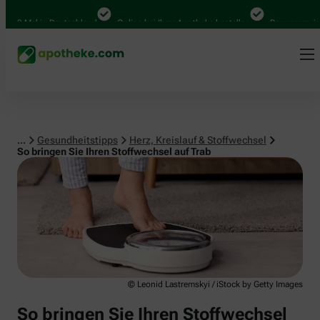
Herz, Kreislauf & Stoffwechsel
0 Mal in Deutschland
Online bei Ihrer Apotheke bestellen
Bequem zwischen
...
Gesundheitstipps
Herz, Kreislauf & Stoffwechsel
So bringen Sie Ihren Stoffwechsel auf Trab
© Leonid Lastremskyi / iStock by Getty Images
So bringen Sie Ihren Stoffwechsel