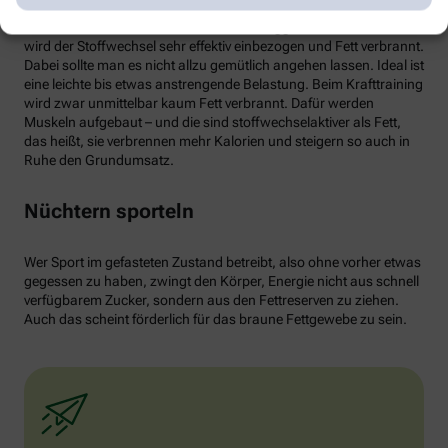
von weißen Fettzellen in braunes Fett begünstigen und dessen
Aktivität erhöhen. Ab circa 30 Minuten Joggen oder Radfahren
wird der Stoffwechsel sehr effektiv einbezogen und Fett verbrannt.
Dabei sollte man es nicht allzu gemütlich angehen lassen. Ideal ist
eine leichte bis etwas anstrengende Belastung. Beim Krafttraining
wird zwar unmittelbar kaum Fett verbrannt. Dafür werden
Muskeln aufgebaut – und die sind stoffwechselaktiver als Fett,
das heißt, sie verbrennen mehr Kalorien und steigern so auch in
Ruhe den Grundumsatz.
Nüchtern sporteln
Wer Sport im gefasteten Zustand betreibt, also ohne vorher etwas
gegessen zu haben, zwingt den Körper, Energie nicht aus schnell
verfügbarem Zucker, sondern aus den Fettreserven zu ziehen.
Auch das scheint förderlich für das braune Fettgewebe zu sein.