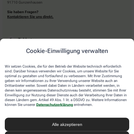
91710 Gunzenhausen
Sie haben Fragen?
Kontaktieren Sie uns direkt.
Zahlarten
Cookie-Einwilligung verwalten
Bar oder mit einer anderen akzeptierten Zahlungsart Ihrer Apotheke vor Ort.
Wir setzen Cookies, die für den Betrieb der Website technisch erforderlich
sind. Darüber hinaus verwenden wir Cookies, um unsere Website für Sie
Lieferarten
optimal zu gestalten und fortlaufend zu verbessern. Mit Ihrer Zustimmung
geben wir Informationen zu Ihrer Verwendung unserer Website auch an
Drittanbieter weiter. Soweit dabei Daten in Ländern verarbeitet werden, in
Abholung in der Apotheke
denen kein angemessenes Datenschutzniveau besteht, stimmen Sie mit Ihrer
Botendienstlieferung
Einwilligung zur Nutzung dieser Dienste auch der Verarbeitung Ihrer Daten in
diesen Ländern gem. Artikel 49 Abs. 1 lit. a DSGVO zu. Weitere Informationen
können Sie unserer
Datenschutzerklärung
entnehmen.
apotheke.com Informationen
Alle akzeptieren
Newsletter