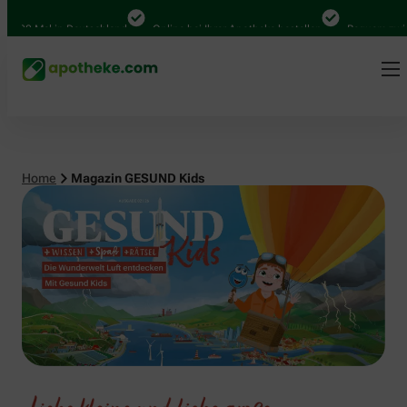
 in Deutschland
Online bei Ihrer Apotheke bestellen
Bequem zwischen Abho
Home
Magazin GESUND Kids