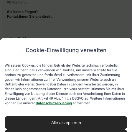
90768 Fürth
Sie haben Fragen?
Kontaktieren Sie uns direkt.
Zahlarten
Cookie-Einwilligung verwalten
Bar oder mit einer anderen akzeptierten Zahlungsart Ihrer Apotheke vor Ort.
Wir setzen Cookies, die für den Betrieb der Website technisch erforderlich
sind. Darüber hinaus verwenden wir Cookies, um unsere Website für Sie
Lieferarten
optimal zu gestalten und fortlaufend zu verbessern. Mit Ihrer Zustimmung
geben wir Informationen zu Ihrer Verwendung unserer Website auch an
Drittanbieter weiter. Soweit dabei Daten in Ländern verarbeitet werden, in
Abholung in der Apotheke
denen kein angemessenes Datenschutzniveau besteht, stimmen Sie mit Ihrer
Botendienstlieferung
Einwilligung zur Nutzung dieser Dienste auch der Verarbeitung Ihrer Daten in
diesen Ländern gem. Artikel 49 Abs. 1 lit. a DSGVO zu. Weitere Informationen
können Sie unserer
Datenschutzerklärung
entnehmen.
apotheke.com Informationen
Alle akzeptieren
Newsletter