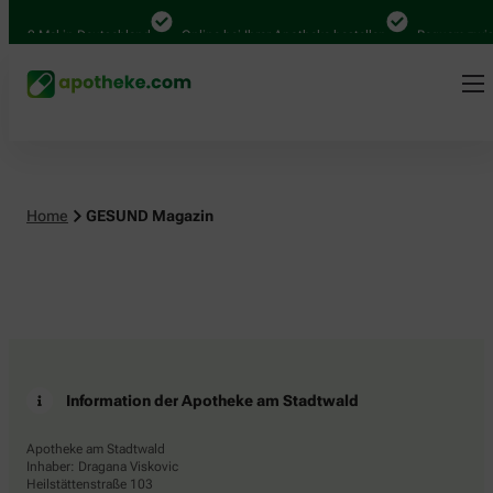
4.000 Mal in Deutschland
Online bei Ihrer Apotheke bestellen
Bequem zwisc
Home
GESUND Magazin
Information der Apotheke am Stadtwald
Apotheke am Stadtwald
Inhaber: Dragana Viskovic
Heilstättenstraße 103