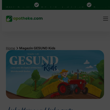
 in Deutschland
Online bei Ihrer Apotheke bestellen
Bequem zwischen Abho
Home
Magazin GESUND Kids