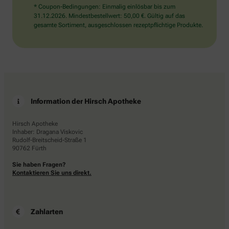
* Coupon-Bedingungen: Einmalig einlösbar bis zum
31.12.2026. Mindestbestellwert: 50,00 €. Gültig auf das
gesamte Sortiment, ausgeschlossen rezeptpflichtige Produkte.
Information der Hirsch Apotheke
Hirsch Apotheke
Inhaber: Dragana Viskovic
Rudolf-Breitscheid-Straße 1
90762 Fürth
Sie haben Fragen?
Kontaktieren Sie uns direkt.
Zahlarten