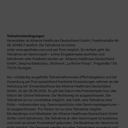
Teilnahmebedingungen
Veranstalter ist Alliance Healthcare Deutschland GmbH, Franklinstraße 46-
48, 60486 Frankfurt. Die Teilnahme ist online
unter www.apotheke.com und per Post möglich. So einfach geht die
Teilnahme am Gewinnspiel – online Eingabemaske ausfüllen und
teilnehmen oder Postkarte senden an: Alliance Healthcare Deutschland
GmbH, Despina Kalaitzidou, Stichwort „La Roche Posay“, Pragstraße 154,
70376 Stuttgart.
Nur vollständig ausgefüllte Teilnahmeformulare (Pflichtangaben) und bei
Zusendung per Post ausreichend frankierte Einsendungen nehmen an der
Verlosung teil. Einsendeschluss bei Alliance Healthcare Deutschland
GmbH, ist der 28.08.2026. Es gilt das Datum des Poststempels bzw. das
Datum der Online-Teilnahme. Der Rechtsweg ist ausgeschlossen. Die
Teilnahme ist nur unmittelbar möglich; das heißt, eine Teilnahme über
Dritte – insbesondere sog. Gewinnspielclubs oder Gewinnspielagenturen –
ist ausgeschlossen. Pro Person ist nur eine Teilnahme möglich.
Minderjährige und Mitarbeiter der Alliance Healthcare Deutschland GmbH
dürfen nicht teilnehmen. Die Teilnahme an dem Gewinnspiel ist kostenlos
und nicht an einem Produktkauf gebunden. Die Barablöse der Gewinne ist
nicht möglich. Die Gewinner werden aus allen Teilnehmern ausgelost und