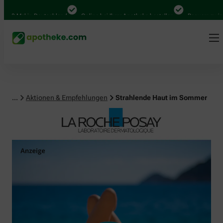
al in Deutschland
Online bei Ihrer Apotheke bestellen
Bequem zwischen Ab
...
Aktionen & Empfehlungen
Strahlende Haut im Sommer