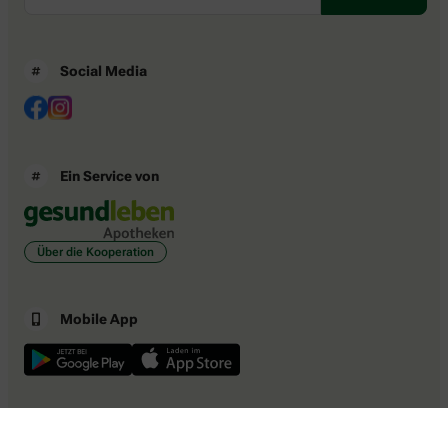
Social Media
Ein Service von
Über die Kooperation
Mobile App