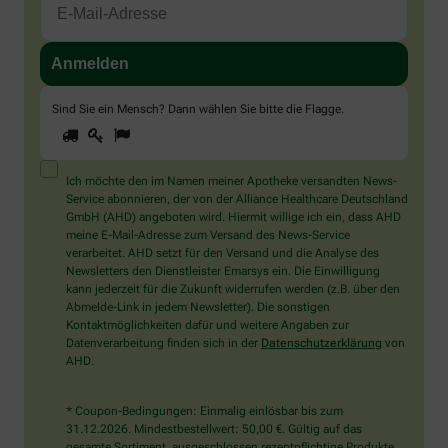
Sind Sie ein Mensch? Dann wählen Sie bitte
die Flagge
.
1
2
3
Sind
Sie
ein
Mensch?
Ich möchte den im Namen meiner Apotheke versandten News-
Dann
Service abonnieren, der von der Alliance Healthcare Deutschland
wählen
GmbH (AHD) angeboten wird. Hiermit willige ich ein, dass AHD
Sie
meine E-Mail-Adresse zum Versand des News-Service
bitte
verarbeitet. AHD setzt für den Versand und die Analyse des
die
Newsletters den Dienstleister Emarsys ein. Die Einwilligung
Flagge.
kann jederzeit für die Zukunft widerrufen werden (z.B. über den
Abmelde-Link in jedem Newsletter). Die sonstigen
Kontaktmöglichkeiten dafür und weitere Angaben zur
Datenverarbeitung finden sich in der
Datenschutzerklärung
von
AHD.
* Coupon-Bedingungen: Einmalig einlösbar bis zum
31.12.2026. Mindestbestellwert: 50,00 €. Gültig auf das
gesamte Sortiment, ausgeschlossen rezeptpflichtige Produkte.