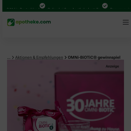
 Mal in Deutschland
Online bei Ihrer Apotheke bestellen
Bequem zwischen 
...
Aktionen & Empfehlungen
OMNi-BiOTiC® gewinnspiel