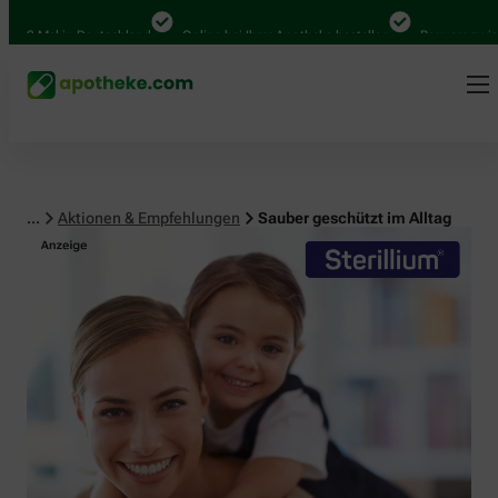
 Mal in Deutschland
Online bei Ihrer Apotheke bestellen
Bequem zwischen 
...
Aktionen & Empfehlungen
Sauber geschützt im Alltag