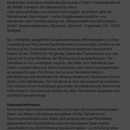
Veranstalter ist Alliance Healthcare Deutschland GmbH, Franklinstraße 46-
48, 60486 Frankfurt. Die Teilnahme ist online
unter www.apotheke.com und per Post möglich. So einfach geht die
Teilnahme am Gewinnspiel – online Eingabemaske ausfüllen und
teilnehmen oder Postkarte senden an: Alliance Healthcare Deutschland
GmbH, Despina Kalaitzidou, Stichwort „Sterilium“, Pragstraße 154, 70376
Stuttgart.
Nur vollständig ausgefüllte Teilnahmeformulare (Pflichtangaben) und bei
Zusendung per Post ausreichend frankierte Einsendungen nehmen an der
Verlosung teil. Einsendeschluss bei Alliance Healthcare Deutschland
GmbH, ist der 28.08.2026. Es gilt das Datum des Poststempels bzw. das
Datum der Online-Teilnahme. Der Rechtsweg ist ausgeschlossen. Die
Teilnahme ist nur unmittelbar möglich; das heißt, eine Teilnahme über
Dritte – insbesondere sog. Gewinnspielclubs oder Gewinnspielagenturen –
ist ausgeschlossen. Pro Person ist nur eine Teilnahme möglich.
Minderjährige und Mitarbeiter der Alliance Healthcare Deutschland GmbH
dürfen nicht teilnehmen. Die Teilnahme an dem Gewinnspiel ist kostenlos
und nicht an einem Produktkauf gebunden. Die Barablöse der Gewinne ist
nicht möglich. Die Gewinner werden aus allen Teilnehmern ausgelost und
schriftlich benachrichtigt.
Datenschutzhinweis
Um an dem Gewinnspiel teilnehmen zu können, sind personenbezogene
Daten, wie Name und Adresse anzugeben. Die für Teilnahme am
Gewinnspiel erforderlichen Daten sind entsprechend als Pflichtfelder
gekennzeichnet. Die erhobenen personenbezogenen Daten werden
ausschließlich zur Durchführung des Gewinnspiels – zur Erfüllung eines