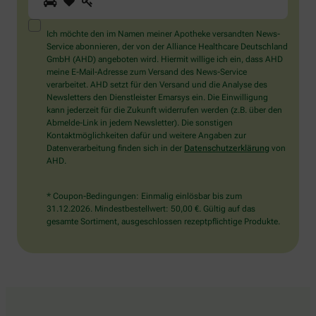
Sie
ein
Mensch?
Ich möchte den im Namen meiner Apotheke versandten News-
Dann
Service abonnieren, der von der Alliance Healthcare Deutschland
wählen
GmbH (AHD) angeboten wird. Hiermit willige ich ein, dass AHD
Sie
meine E-Mail-Adresse zum Versand des News-Service
bitte
verarbeitet. AHD setzt für den Versand und die Analyse des
das
Newsletters den Dienstleister Emarsys ein. Die Einwilligung
Auto.
kann jederzeit für die Zukunft widerrufen werden (z.B. über den
Abmelde-Link in jedem Newsletter). Die sonstigen
Kontaktmöglichkeiten dafür und weitere Angaben zur
Datenverarbeitung finden sich in der
Datenschutzerklärung
von
AHD.
* Coupon-Bedingungen: Einmalig einlösbar bis zum
31.12.2026. Mindestbestellwert: 50,00 €. Gültig auf das
gesamte Sortiment, ausgeschlossen rezeptpflichtige Produkte.