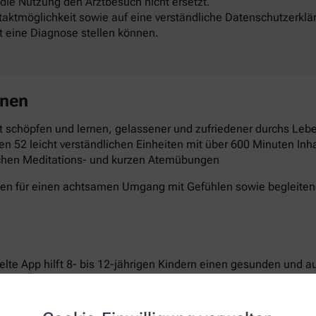
 die Nutzung den Arztbesuch nicht ersetzt.
aktmöglichkeit sowie auf eine verständliche Datenschutzerklä
st eine Diagnose stellen können.
rnen
 schöpfen und lernen, gelassener und zufriedener durchs Leben
en 52 leicht verständlichen Einheiten mit über 600 Minuten Inha
schen Meditations- und kurzen Atemübungen
gen für einen achtsamen Umgang mit Gefühlen sowie begleitende
elte App hilft 8- bis 12-jährigen Kindern einen gesunden und 
ichen Übungen setzen sie sich aktiv mit den Themen Bewegun
n laden dazu ein, Neues auszuprobieren und