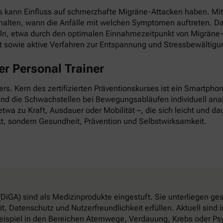
as kann Einfluss auf schmerzhafte Migräne-Attacken haben. Mi
esthalten, wann die Anfälle mit welchen Symptomen auftreten. D
ln, etwa durch den optimalen Einnahmezeitpunkt von Migräne-
it sowie aktive Verfahren zur Entspannung und Stressbewältigu
r Personal Trainer
nders. Kern des zertifizierten Präventionskurses ist ein Smartp
 und die Schwachstellen bei Bewegungsabläufen individuell anal
twa zu Kraft, Ausdauer oder Mobilität –, die sich leicht und dau
t, sondern Gesundheit, Prävention und Selbstwirksamkeit.
DiGA) sind als Medizinprodukte eingestuft. Sie unterliegen g
, Datenschutz und Nutzerfreundlichkeit erfüllen. Aktuell sin
eispiel in den Bereichen Atemwege, Verdauung, Krebs oder Psy