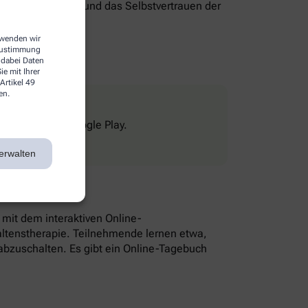
genverantwortung und das Selbstvertrauen der
erwenden wir
 Zustimmung
 dabei Daten
e mit Ihrer
Artikel 49
en.
Store und bei Google Play.
erwalten
n mit dem interaktiven Online-
altenstherapie. Teilnehmende lernen etwa,
bzuschalten. Es gibt ein Online-Tagebuch