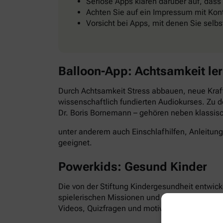
Seriöse Apps klären darüber auf, dass
Achten Sie auf ein Impressum mit Kont
Vorsicht bei Apps, mit denen Sie selb
Balloon-App: Achtsamkeit le
Durch Achtsamkeit Stress abbauen, neue Kraft
wissenschaftlich fundierten Audiokurses. Zu d
Dr. Boris Bornemann – gehören neben klassi
unter anderem auch Einschlafhilfen, Anleitun
geeignet.
Powerkids: Gesund Kinder
Die von der Stiftung Kindergesundheit entwick
spielerischen Missionen und abwechslungsre
Videos, Quizfragen und motivierende Aufgabe