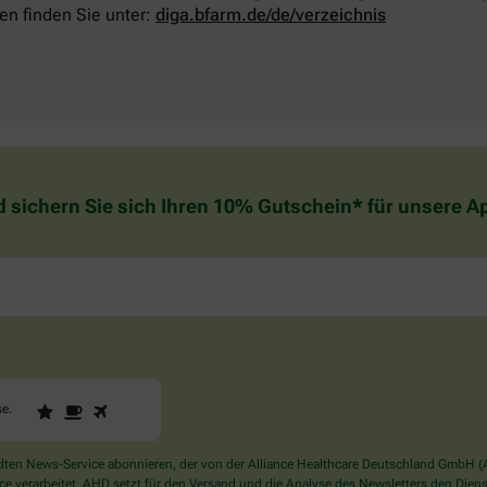
en finden Sie unter:
diga.bfarm.de/de/verzeichnis
d sichern Sie sich Ihren 10% Gutschein* für unsere 
1
2
3
Sind
se
.
Sie
ein
Mensch?
en News-Service abonnieren, der von der Alliance Healthcare Deutschland GmbH (AH
Dann
verarbeitet. AHD setzt für den Versand und die Analyse des Newsletters den Dienstle