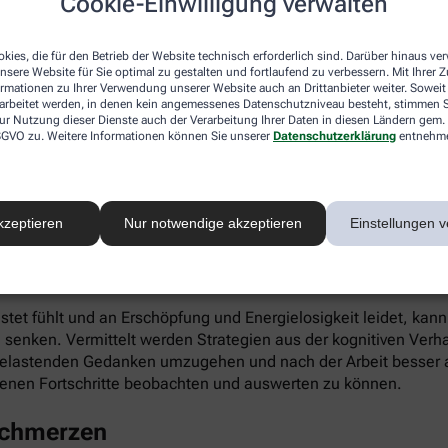
Cookie-Einwilligung verwalten
ieren. Gleichzeitig fördert die App die Selbstwahrnehmung, Ei
kies, die für den Betrieb der Website technisch erforderlich sind. Darüber hinaus v
nsere Website für Sie optimal zu gestalten und fortlaufend zu verbessern. Mit Ihrer
ormationen zu Ihrer Verwendung unserer Website auch an Drittanbieter weiter. Soweit
rarbeitet werden, in denen kein angemessenes Datenschutzniveau besteht, stimmen Si
ur Nutzung dieser Dienste auch der Verarbeitung Ihrer Daten in diesen Ländern gem. 
 DSGVO zu. Weitere Informationen können Sie unserer
Datenschutzerklärung
entnehm
infach digital einlösen: Die apotheke.com-App gibt’s im App 
kzeptieren
Nur notwendige akzeptieren
Einstellungen v
 Burnout
astet fühlt und an Erschöpfung und Energielosigkeit leidet, kan
 senken. Vermittelt werden Strategien aus der kognitiven Verh
 belastenden Gedanken umzugehen und nach der Arbeit besser a
enen Fortschritte beobachten und auswerten zu können.
schmerzen