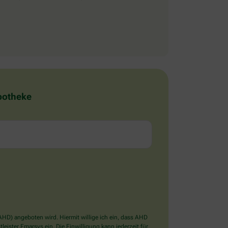
Apotheke
D) angeboten wird. Hiermit willige ich ein, dass AHD
ister Emarsys ein. Die Einwilligung kann jederzeit für