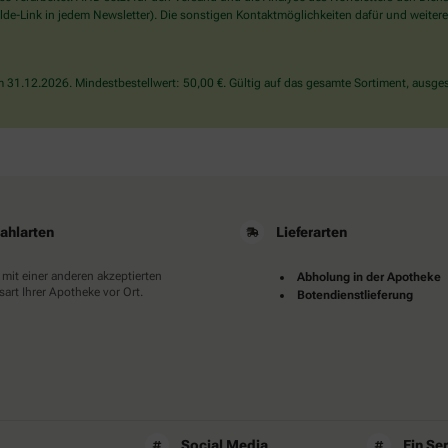
wählen
de-Link in jedem Newsletter). Die sonstigen Kontaktmöglichkeiten dafür und weitere
Sie
bitte
die
31.12.2026. Mindestbestellwert: 50,00 €. Gültig auf das gesamte Sortiment, ausges
Tasse.
ahlarten
Lieferarten
 mit einer anderen akzeptierten
Abholung in der Apotheke
art Ihrer Apotheke vor Ort.
Botendienstlieferung
Social Media
Ein Se