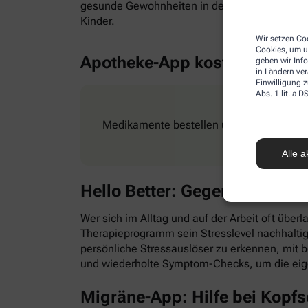
gesunde Gewohnheiten in den Alltag zu integr
Kinder.
Wir setzen Coo
Cookies, um u
Apotheke-App kostenlos
geben wir Inf
in Ländern ve
Einwilligung z
Abs. 1 lit. a
Medikamente bestellen und Rezepte ganz e
Alle a
Hello Better: Gegen Stress &
Wer sich im Alltag und auf der Arbeit oft überl
Therapieprogramm sein Stresslevel nachhaltig
persönliche Stressauslöser zu erkennen, mit
und wiederholte Symptom-Checks, um die eig
Migräne-App: Hilfe bei Kopf