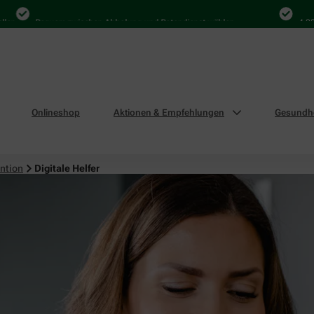
Bequem zwischen Abholung und Botendienst wählen
4.000 Mal
Onlineshop
Aktionen & Empfehlungen
Gesundhe
ntion
Digitale Helfer