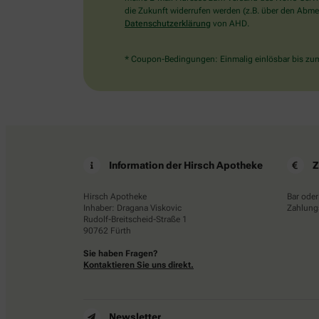
die Zukunft widerrufen werden (z.B. über den Abmel
Datenschutzerklärung
von AHD.
* Coupon-Bedingungen: Einmalig einlösbar bis zum 
Information der Hirsch Apotheke
Z
Hirsch Apotheke
Bar oder
Inhaber: Dragana Viskovic
Zahlungs
Rudolf-Breitscheid-Straße 1
90762 Fürth
Sie haben Fragen?
Kontaktieren Sie uns direkt.
Newsletter