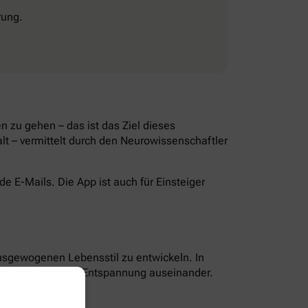
rung.
 zu gehen – das ist das Ziel dieses
lt – vermittelt durch den Neurowissenschaftler
 E-Mails. Die App ist auch für Einsteiger
ausgewogenen Lebensstil zu entwickeln. In
g, Ernährung und Entspannung auseinander.