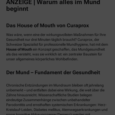
ANZEIGE | Warum alles im Mund
beginnt
Das House of Mouth von Curaprox
Was wäre, wenn eine der wirkungsvollsten Maßnahmen für Ihre
Gesundheit nur drei Minuten täglich braucht? Curaprox, der
Schweizer Spezialist für professionelle Mundhygiene, hat mit dem
House of Mouth
ein Konzept geschaffen, das Mundgesundheit
als das versteht, was sie wirklich ist: ein zentraler Baustein für
unser allgemeines körperliches Wohlbefinden.
Der Mund – Fundament der Gesundheit
Chronische Entzündungen im Mundraum bleiben oft jahrelang
unbemerkt – und entfalten dabei eine Wirkung, die weit über die
Zähne hinausreicht. Wissenschaftliche Studien belegen
eindeutige Zusammenhänge zwischen unbehandelter
Parodontitis und ernsthaften systemischen Erkrankungen: Herz-
Kreislauf-Leiden, Diabetes mellitus, Atemwegserkrankungen und
sogar kognitive Abbauprozesse (Demenz) werden mit