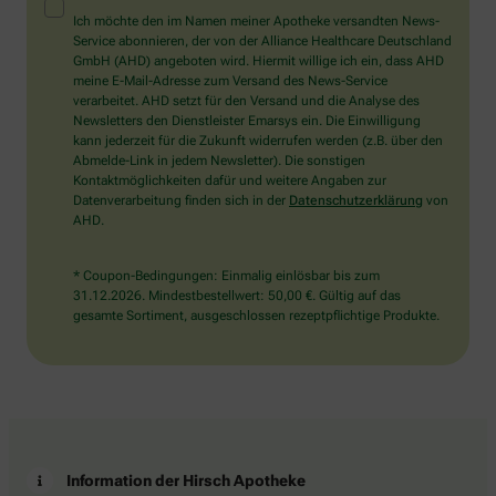
Mensch?
Ich möchte den im Namen meiner Apotheke versandten News-
Dann
Service abonnieren, der von der Alliance Healthcare Deutschland
wählen
GmbH (AHD) angeboten wird. Hiermit willige ich ein, dass AHD
Sie
meine E-Mail-Adresse zum Versand des News-Service
bitte
verarbeitet. AHD setzt für den Versand und die Analyse des
den
Newsletters den Dienstleister Emarsys ein. Die Einwilligung
Schlüssel.
kann jederzeit für die Zukunft widerrufen werden (z.B. über den
Abmelde-Link in jedem Newsletter). Die sonstigen
Kontaktmöglichkeiten dafür und weitere Angaben zur
Datenverarbeitung finden sich in der
Datenschutzerklärung
von
AHD.
* Coupon-Bedingungen: Einmalig einlösbar bis zum
31.12.2026. Mindestbestellwert: 50,00 €. Gültig auf das
gesamte Sortiment, ausgeschlossen rezeptpflichtige Produkte.
Information der Hirsch Apotheke