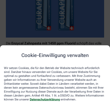
Die
Enzycal Zahnpasta mit 1450 ppm Fluorid
schöpft das volle
Potential deines Speichels aus und boostet mit natürlichen
Enzymen deine körpereigenen Abwehrkräfte.
Cookie-Einwilligung verwalten
Raumfüllend, effektiv und schonend:
Curaprox-
Interdentalbürsten „prime“
reinigen den gesamten kritischen
Wir setzen Cookies, die für den Betrieb der Website technisch erforderlich
Zahnzwischenraum effektiv und verletzungsfrei: vom
sind. Darüber hinaus verwenden wir Cookies, um unsere Website für Sie
Zahnfleischrand über die konkaven Nischen bis direkt unter die
optimal zu gestalten und fortlaufend zu verbessern. Mit Ihrer Zustimmung
Kontaktstelle. Selbst kleinste Interdentalräume werden ohne
geben wir Informationen zu Ihrer Verwendung unserer Website auch an
Drittanbieter weiter. Soweit dabei Daten in Ländern verarbeitet werden, in
®
Verletzungsgefahr behandelt – dank Cural
, dem hauchdünnen
denen kein angemessenes Datenschutzniveau besteht, stimmen Sie mit Ihrer
und extrastarken Chirurgendraht, mit dem eine einzige
Einwilligung zur Nutzung dieser Dienste auch der Verarbeitung Ihrer Daten in
Reinigungsbewegung ausreicht: einmal rein und raus. Fertig.
diesen Ländern gem. Artikel 49 Abs. 1 lit. a DSGVO zu. Weitere Informationen
können Sie unserer
Datenschutzerklärung
entnehmen.
Das House of Mouth bündelt dieses Wissen – und macht
konsequente Mundpflege für jeden zugänglich.