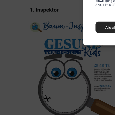
Einwilligung z
Abs. 1 lit. a
1. Inspektor
Alle a