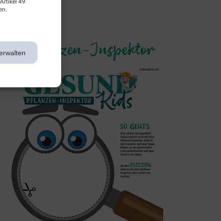
Artikel 49
en.
3. Inspektor
erwalten