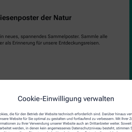
Riesenposter der Natur
 ein neues, spannendes Sammelposter. Sammle alle
er als Erinnerung für unsere Entdeckungsreisen.
Cookie-Einwilligung verwalten
upe
den Inspektor! Einfach kostenlos runterladen, ausdrucken und 
kies, die für den Betrieb der Website technisch erforderlich sind. Darüber hinaus v
nsere Website für Sie optimal zu gestalten und fortlaufend zu verbessern. Mit Ihrer
inde und schau genau hin. Jede Ausgabe bringt einen neuen Insp
ormationen zu Ihrer Verwendung unserer Website auch an Drittanbieter weiter. Soweit
rarbeitet werden, in denen kein angemessenes Datenschutzniveau besteht, stimmen Si