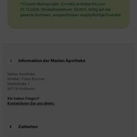
* Coupon-Bedingungen: Einmalig einlösbar bis zum
31.12.2026. Mindestbestellwert: 50,00 €. Gültig auf das
gesamte Sortiment, ausgeschlossen rezeptpflichtige Produkte.
Information der Marien Apotheke
Marien Apotheke
Inhaber: Franz Brunner
Marktstraße 1
94116 Hutthurm
Sie haben Fragen?
Kontaktieren Sie uns direkt.
Zahlarten