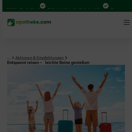
al in Deutschland
Online bei Ihrer Apotheke bestellen
Bequem zwischen Ab
...
Aktionen & Empfehlungen
Entspannt reisen – leichte Beine genießen