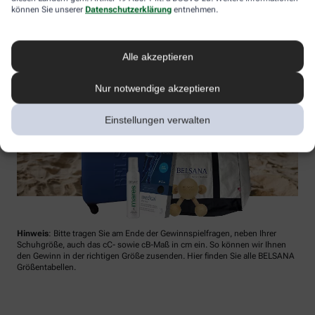
können Sie unserer
Datenschutzerklärung
entnehmen.
Alle akzeptieren
Nur notwendige akzeptieren
Einstellungen verwalten
Hinweis
: Bitte tragen Sie am Ende der Gewinnspielfragen, neben Ihrer
Schuhgröße, auch das cC- sowie cB-Maß in cm ein. So können wir Ihnen
den Gewinn in der richtigen Größe zusenden. Hier finden Sie alle BELSANA
Größentabellen.