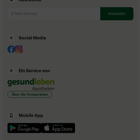
Social Media
Ein Service von
Über die Kooperation
Mobile App