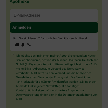
Apotheke
Sind Sie ein Mensch? Dann wählen Sie bitte
den Schlüssel
.
1
2
3
Sind
Sie
ein
Mensch?
Ich möchte den im Namen meiner Apotheke versandten News-
Dann
Service abonnieren, der von der Alliance Healthcare Deutschland
wählen
GmbH (AHD) angeboten wird. Hiermit willige ich ein, dass AHD
Sie
meine E-Mail-Adresse zum Versand des News-Service
bitte
verarbeitet. AHD setzt für den Versand und die Analyse des
den
Newsletters den Dienstleister Emarsys ein. Die Einwilligung
Schlüssel.
kann jederzeit für die Zukunft widerrufen werden (z.B. über den
Abmelde-Link in jedem Newsletter). Die sonstigen
Kontaktmöglichkeiten dafür und weitere Angaben zur
Datenverarbeitung finden sich in der
Datenschutzerklärung
von
AHD.