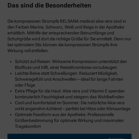
Das sind die Besonderheiten
Die kompressiven Strümpfe BELSANA medical aloe vera sind in
den Farben Marine, Schwarz, Weiß und Beige in der Apotheke
erhältlich. Mithilfe der entsprechenden Beinumfänge und
Schuhgröße wird dort die richtige Größe für Sie ermittelt. Denn nur
bei optimalem Sitz können die kompressiven Strümpfe ihre
Wirkung voll entfalten.
Schützt auf Reisen: Wirksame Kompression unterstützt den
Blutfluss und hilft, einer Reisethrombose vorzubeugen
Leichte Beine statt Schwellungen: Reduziert Müdigkeit,
Schweregefühl und Anschwellen – ideal für lange Fahrten
oder Flüge
Extra Pflege für die Haut: Aloe vera und Vitamin E spenden
kontinuierlich Feuchtigkeit und steigern das Wohlbefinden
Cool und komfortabel im Sommer: Die natürliche Aloe vera
wirkt angenehm kühlend – perfekt bei Hitze oder Klimaanlage
Optimale Passform aus der Apotheke: Professionelle
Größenbestimmung für optimale Wirkung und maximalen
Tragekomfort