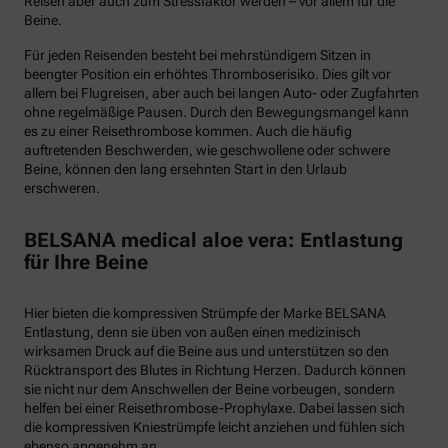
Reisen aber auch zum Stressfaktor werden – vor allem für die
Beine.
Für jeden Reisenden besteht bei mehrstündigem Sitzen in
beengter Position ein erhöhtes Thromboserisiko. Dies gilt vor
allem bei Flugreisen, aber auch bei langen Auto- oder Zugfahrten
ohne regelmäßige Pausen. Durch den Bewegungsmangel kann
es zu einer Reisethrombose kommen. Auch die häufig
auftretenden Beschwerden, wie geschwollene oder schwere
Beine, können den lang ersehnten Start in den Urlaub
erschweren.
BELSANA medical aloe vera: Entlastung
für Ihre Beine
Hier bieten die kompressiven Strümpfe der Marke BELSANA
Entlastung, denn sie üben von außen einen medizinisch
wirksamen Druck auf die Beine aus und unterstützen so den
Rücktransport des Blutes in Richtung Herzen. Dadurch können
sie nicht nur dem Anschwellen der Beine vorbeugen, sondern
helfen bei einer Reisethrombose-Prophylaxe. Dabei lassen sich
die kompressiven Kniestrümpfe leicht anziehen und fühlen sich
ebenso angenehm an.