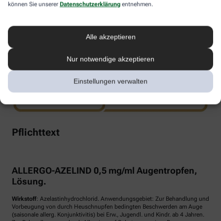
können Sie unserer
Datenschutzerklärung
entnehmen.
www.doppelherz.de
Alle akzeptieren
Nur notwendige akzeptieren
Einstellungen verwalten
Pflichttext
ALLERGO-AZELIND 0,5 mg/ml Augentropfen,
Lösung.
Wirkstoff
: Azelastinhydrochlorid. Anwendungsgebiet: Zur Behandlung und
Vorbeugung von durch Heuschnupfen bedingten Beschwerden am Auge
(saisonale allerg. Konjunktivitis) bei Erw., Jugendl. und Kindr. ab 4 Jahren.