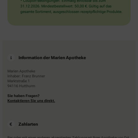
* Coupon-Bedingungen: Einmalig einlösbar bis zum
31.12.2026. Mindestbestellwert: 50,00 €. Gültig auf das
gesamte Sortiment, ausgeschlossen rezeptpflichtige Produkte.
Information der Marien Apotheke
Marien Apotheke
Inhaber: Franz Brunner
Marktstraße 1
94116 Hutthurm
Sie haben Fragen?
Kontaktieren Sie uns direkt.
Zahlarten
Bar oder mit einer anderen akzeptierten Zahlungsart Ihrer Apotheke vor Ort.