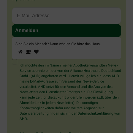
Sind Sie ein Mensch? Dann wählen Sie bitte
das Haus
.
1
2
3
Sind
Sie
ein
Mensch?
Ich möchte den im Namen meiner Apotheke versandten News-
Dann
Service abonnieren, der von der Alliance Healthcare Deutschland
wählen
GmbH (AHD) angeboten wird. Hiermit willige ich ein, dass AHD
Sie
meine E-Mail-Adresse zum Versand des News-Service
bitte
verarbeitet. AHD setzt für den Versand und die Analyse des
das
Newsletters den Dienstleister Emarsys ein. Die Einwilligung
Haus.
kann jederzeit für die Zukunft widerrufen werden (z.B. über den
Abmelde-Link in jedem Newsletter). Die sonstigen
Kontaktmöglichkeiten dafür und weitere Angaben zur
Datenverarbeitung finden sich in der
Datenschutzerklärung
von
AHD.