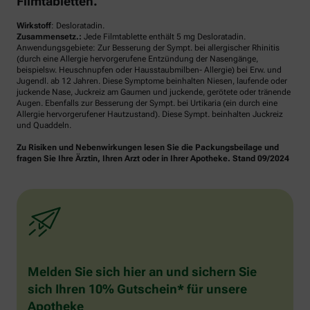
Filmtabletten.
Wirkstoff
: Desloratadin.
Zusammensetz.:
Jede Filmtablette enthält 5 mg Desloratadin.
Anwendungsgebiete: Zur Besserung der Sympt. bei allergischer Rhinitis
(durch eine Allergie hervorgerufene Entzündung der Nasengänge,
beispielsw. Heuschnupfen oder Hausstaubmilben- Allergie) bei Erw. und
Jugendl. ab 12 Jahren. Diese Symptome beinhalten Niesen, laufende oder
juckende Nase, Juckreiz am Gaumen und juckende, gerötete oder tränende
Augen. Ebenfalls zur Besserung der Sympt. bei Urtikaria (ein durch eine
Allergie hervorgerufener Hautzustand). Diese Sympt. beinhalten Juckreiz
und Quaddeln.
Zu Risiken und Nebenwirkungen lesen Sie die Packungsbeilage und
fragen Sie Ihre Ärztin, Ihren Arzt oder in Ihrer Apotheke. Stand 09/2024
Melden Sie sich hier an und sichern Sie
sich Ihren 10% Gutschein* für unsere
Apotheke