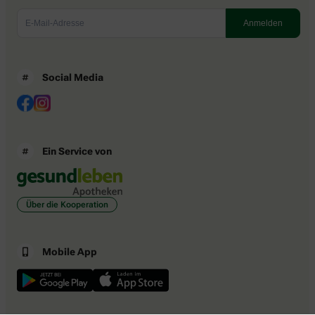
Social Media
Ein Service von
Über die Kooperation
Mobile App