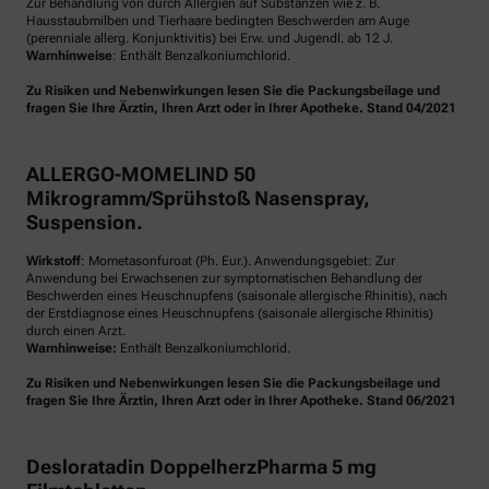
Zur Behandlung von durch Allergien auf Substanzen wie z. B.
Hausstaubmilben und Tierhaare bedingten Beschwerden am Auge
(perenniale allerg. Konjunktivitis) bei Erw. und Jugendl. ab 12 J.
Warnhinweise
: Enthält Benzalkoniumchlorid.
Zu Risiken und Nebenwirkungen lesen Sie die Packungsbeilage und
fragen Sie Ihre Ärztin, Ihren Arzt oder in Ihrer Apotheke. Stand 04/2021
ALLERGO-MOMELIND 50
Mikrogramm/Sprühstoß Nasenspray,
Suspension.
Wirkstoff
: Mometasonfuroat (Ph. Eur.). Anwendungsgebiet: Zur
Anwendung bei Erwachsenen zur symptomatischen Behandlung der
Beschwerden eines Heuschnupfens (saisonale allergische Rhinitis), nach
der Erstdiagnose eines Heuschnupfens (saisonale allergische Rhinitis)
durch einen Arzt.
Warnhinweise:
Enthält Benzalkoniumchlorid.
Zu Risiken und Nebenwirkungen lesen Sie die Packungsbeilage und
fragen Sie Ihre Ärztin, Ihren Arzt oder in Ihrer Apotheke. Stand 06/2021
Desloratadin DoppelherzPharma 5 mg