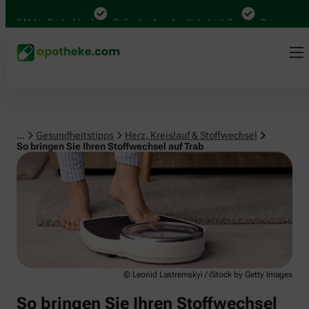
Herz, Kreislauf & Stoffwechsel
00 Mal in Deutschland
Online bei Ihrer Apotheke bestellen
Bequem zwische
...
Gesundheitstipps
Herz, Kreislauf & Stoffwechsel
So bringen Sie Ihren Stoffwechsel auf Trab
© Leonid Lastremskyi / iStock by Getty Images
So bringen Sie Ihren Stoffwechsel