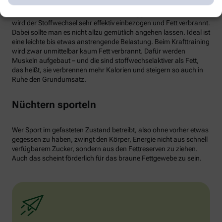
von weißen Fettzellen in braunes Fett begünstigen und dessen
Aktivität erhöhen. Ab circa 30 Minuten Joggen oder Radfahren
wird der Stoffwechsel sehr effektiv einbezogen und Fett verbrannt.
Dabei sollte man es nicht allzu gemütlich angehen lassen. Ideal ist
eine leichte bis etwas anstrengende Belastung. Beim Krafttraining
wird zwar unmittelbar kaum Fett verbrannt. Dafür werden
Muskeln aufgebaut – und die sind stoffwechselaktiver als Fett,
das heißt, sie verbrennen mehr Kalorien und steigern so auch in
Ruhe den Grundumsatz.
Nüchtern sporteln
Wer Sport im gefasteten Zustand betreibt, also ohne vorher etwas
gegessen zu haben, zwingt den Körper, Energie nicht aus schnell
verfügbarem Zucker, sondern aus den Fettreserven zu ziehen.
Auch das scheint förderlich für das braune Fettgewebe zu sein.