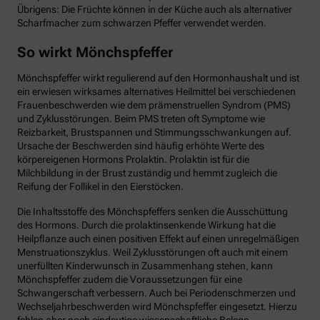
Übrigens: Die Früchte können in der Küche auch als alternativer
Scharfmacher zum schwarzen Pfeffer verwendet werden.
So wirkt Mönchspfeffer
Mönchspfeffer wirkt regulierend auf den Hormonhaushalt und ist
ein erwiesen wirksames alternatives Heilmittel bei verschiedenen
Frauenbeschwerden wie dem prämenstruellen Syndrom (PMS)
und Zyklusstörungen. Beim PMS treten oft Symptome wie
Reizbarkeit, Brustspannen und Stimmungsschwankungen auf.
Ursache der Beschwerden sind häufig erhöhte Werte des
körpereigenen Hormons Prolaktin. Prolaktin ist für die
Milchbildung in der Brust zuständig und hemmt zugleich die
Reifung der Follikel in den Eierstöcken.
Die Inhaltsstoffe des Mönchspfeffers senken die Ausschüttung
des Hormons. Durch die prolaktinsenkende Wirkung hat die
Heilpflanze auch einen positiven Effekt auf einen unregelmäßigen
Menstruationszyklus. Weil Zyklusstörungen oft auch mit einem
unerfüllten Kinderwunsch in Zusammenhang stehen, kann
Mönchspfeffer zudem die Voraussetzungen für eine
Schwangerschaft verbessern. Auch bei Periodenschmerzen und
Wechseljahrbeschwerden wird Mönchspfeffer eingesetzt. Hierzu