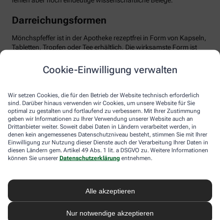
fehlen aber noch eindeutige wissenschaftliche Belege.
Darreichungsformen
Mönchspfeffer ist in der Apotheke rezeptfrei in Form von Kapseln,
Tabletten, Tropfen oder Tee erhältlich. Die wirksamste Form ist
das standardisierte Trockenextrakt, optimal dosiert mit etwa 20
mg pro Tag. Wichtig: Man sollte Geduld haben und das Präparat
Cookie-Einwilligung verwalten
mindestens über drei Menstruationszyklen einnehmen, bis sich
die positiven Effekte entfalten können. Mönchspfeffer ist in der
Regel gut verträglich. Dennoch sollten Sie die Anwendung ärztlich
Wir setzen Cookies, die für den Betrieb der Website technisch erforderlich
besprechen, besonders bei gleichzeitiger Einnahme von
sind. Darüber hinaus verwenden wir Cookies, um unsere Website für Sie
optimal zu gestalten und fortlaufend zu verbessern. Mit Ihrer Zustimmung
Medikamenten, die auf Dopamin-Rezeptoren wirken,
geben wir Informationen zu Ihrer Verwendung unserer Website auch an
beispielsweise bei psychischen Erkrankungen. Ebenso sollte
Drittanbieter weiter. Soweit dabei Daten in Ländern verarbeitet werden, in
Mönchspfeffer nicht in Schwangerschaft oder Stillzeit
denen kein angemessenes Datenschutzniveau besteht, stimmen Sie mit Ihrer
eingenommen werden, da er u.a. die Milchproduktion stören
Einwilligung zur Nutzung dieser Dienste auch der Verarbeitung Ihrer Daten in
kann.
diesen Ländern gem. Artikel 49 Abs. 1 lit. a DSGVO zu. Weitere Informationen
können Sie unserer
Datenschutzerklärung
entnehmen.
Alle akzeptieren
Nur notwendige akzeptieren