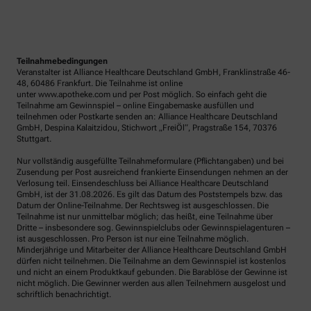
Teilnahmebedingungen
Veranstalter ist Alliance Healthcare Deutschland GmbH, Franklinstraße 46-
48, 60486 Frankfurt. Die Teilnahme ist online
unter www.apotheke.com und per Post möglich. So einfach geht die
Teilnahme am Gewinnspiel – online Eingabemaske ausfüllen und
teilnehmen oder Postkarte senden an: Alliance Healthcare Deutschland
GmbH, Despina Kalaitzidou, Stichwort „FreiÖl“, Pragstraße 154, 70376
Stuttgart.
Nur vollständig ausgefüllte Teilnahmeformulare (Pflichtangaben) und bei
Zusendung per Post ausreichend frankierte Einsendungen nehmen an der
Verlosung teil. Einsendeschluss bei Alliance Healthcare Deutschland
GmbH, ist der 31.08.2026. Es gilt das Datum des Poststempels bzw. das
Datum der Online-Teilnahme. Der Rechtsweg ist ausgeschlossen. Die
Teilnahme ist nur unmittelbar möglich; das heißt, eine Teilnahme über
Dritte – insbesondere sog. Gewinnspielclubs oder Gewinnspielagenturen –
ist ausgeschlossen. Pro Person ist nur eine Teilnahme möglich.
Minderjährige und Mitarbeiter der Alliance Healthcare Deutschland GmbH
dürfen nicht teilnehmen. Die Teilnahme an dem Gewinnspiel ist kostenlos
und nicht an einem Produktkauf gebunden. Die Barablöse der Gewinne ist
nicht möglich. Die Gewinner werden aus allen Teilnehmern ausgelost und
schriftlich benachrichtigt.