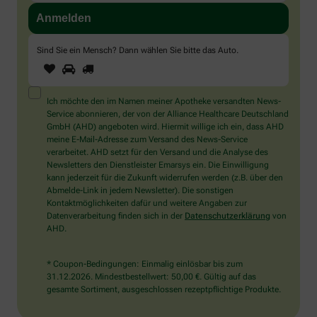
Sind Sie ein Mensch? Dann wählen Sie bitte
das Auto
.
1
2
3
Sind
Sie
ein
Mensch?
Ich möchte den im Namen meiner Apotheke versandten News-
Dann
Service abonnieren, der von der Alliance Healthcare Deutschland
wählen
GmbH (AHD) angeboten wird. Hiermit willige ich ein, dass AHD
Sie
meine E-Mail-Adresse zum Versand des News-Service
bitte
verarbeitet. AHD setzt für den Versand und die Analyse des
das
Newsletters den Dienstleister Emarsys ein. Die Einwilligung
Auto.
kann jederzeit für die Zukunft widerrufen werden (z.B. über den
Abmelde-Link in jedem Newsletter). Die sonstigen
Kontaktmöglichkeiten dafür und weitere Angaben zur
Datenverarbeitung finden sich in der
Datenschutzerklärung
von
AHD.
* Coupon-Bedingungen: Einmalig einlösbar bis zum
31.12.2026. Mindestbestellwert: 50,00 €. Gültig auf das
gesamte Sortiment, ausgeschlossen rezeptpflichtige Produkte.