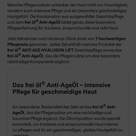
Manche Pflegeroutinen schenken der Haut nicht nur Feuchtigkeit,
sondern auch intensive Pflege und ein besonders geschmeidiges
Hautgefühl. Die Kombination aus ausgewählter Gesichtspflege
®
und dem
frei öl
Anti-AgeÖl
bietet genau diese besondere
Pflegeerfahrung für trockene, anspruchsvolle und reife Haut.
Jetzt teilnehmen und mit etwas Glück eines von
7 hochwertigen
Pflegesets
gewinnen. Jedes Set enthält mehrere Produkte der
®
frei öl
ANTI AGE HYALURON LIFT
Gesichtspflege sowie das
®
frei öl
Anti-AgeÖl
, das die Pflegeroutine um eine besonders
reichhaltige Komponente ergänzt.
®
Das frei öl
Anti-AgeÖl – intensive
Pflege für geschmeidige Haut
®
Ein besonderer Bestandteil des Sets ist das
frei öl
Anti-
AgeÖl
, das die Pflegeroutine um eine reichhaltige und
luxuriöse Pflege ergänzt. Die Ölkomposition wurde speziell
entwickelt, um trockene und anspruchsvolle Haut intensiv
zu pflegen und ihr ein geschmeidiges, glattes Hautgefühl zu
verleihen.