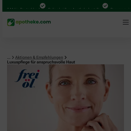
Mal in Deutschland
Online bei Ihrer Apotheke bestellen
Bequem zwischen A
...
Aktionen & Empfehlungen
Luxuspflege für anspruchsvolle Haut