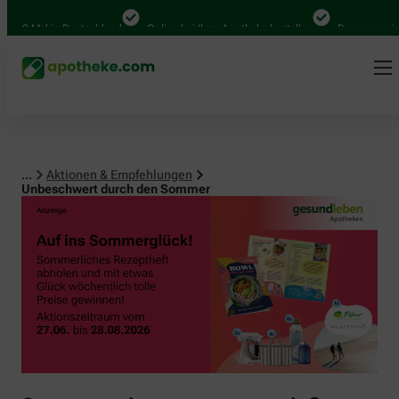
0 Mal in Deutschland
Online bei Ihrer Apotheke bestellen
Bequem zwischen
...
Aktionen & Empfehlungen
Unbeschwert durch den Sommer