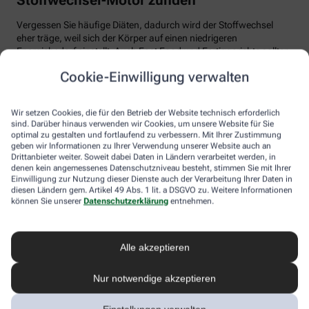
Vergessen Sie häufige Diäten, dadurch wird der Stoffwechsel
eher träge, weil sich der Körper auf einen niedrigeren
Energiebedarf einstellt. Auch Fast Food und Fertiggerichte sollten
vom Speiseplan gestrichen werden. Studien zeigen, dass der
Cookie-Einwilligung verwalten
Körper bei der Verarbeitung von hochverarbeiteten Lebensmitteln
weniger Energie benötigt als für unverarbeitete.
Wir setzen Cookies, die für den Betrieb der Website technisch erforderlich
Tim Hollstein rät zu einer proteinreichen Ernährung (Vorsicht bei
sind. Darüber hinaus verwenden wir Cookies, um unsere Website für Sie
Vorerkrankungen wie Nierenleiden!). Denn Proteine sind nicht nur
optimal zu gestalten und fortlaufend zu verbessern. Mit Ihrer Zustimmung
gut für den Muskelaufbau, der Körper benötigt auch viel Energie,
geben wir Informationen zu Ihrer Verwendung unserer Website auch an
um Eiweiß abzubauen. Das regt den Stoffwechsel an. Proteine
Drittanbieter weiter. Soweit dabei Daten in Ländern verarbeitet werden, in
stecken vor allem in magerem Fleisch, Fisch und Milchprodukten
denen kein angemessenes Datenschutzniveau besteht, stimmen Sie mit Ihrer
Einwilligung zur Nutzung dieser Dienste auch der Verarbeitung Ihrer Daten in
wie Quark und Skyr. Auch sogenannte thermogene Lebensmittel
diesen Ländern gem. Artikel 49 Abs. 1 lit. a DSGVO zu. Weitere Informationen
wie Chilis oder Ingwer können das braune Fettgewebe aktivieren
können Sie unserer
Datenschutzerklärung
entnehmen.
und den Energieverbrauch erhöhen.
In Bewegung kommen
Alle akzeptieren
Der richtige Mix macht’s
Nur notwendige akzeptieren
Ohne regelmäßige Bewegung purzeln die Pfunde meistens nicht.
Besonders Ausdauersport kann laut Forschern die Umwandlung