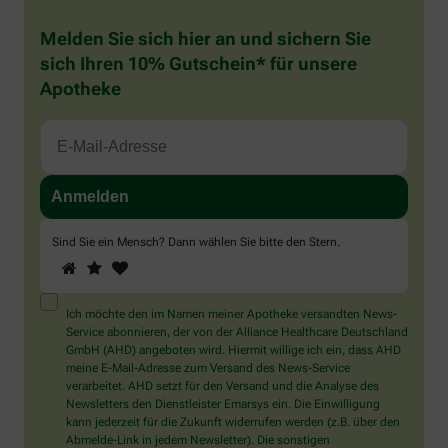
Melden Sie sich hier an und sichern Sie
sich Ihren 10% Gutschein* für unsere
Apotheke
Sind Sie ein Mensch? Dann wählen Sie bitte
den Stern
.
1
2
3
Sind
Sie
ein
Mensch?
Ich möchte den im Namen meiner Apotheke versandten News-
Dann
Service abonnieren, der von der Alliance Healthcare Deutschland
wählen
GmbH (AHD) angeboten wird. Hiermit willige ich ein, dass AHD
Sie
meine E-Mail-Adresse zum Versand des News-Service
bitte
verarbeitet. AHD setzt für den Versand und die Analyse des
den
Newsletters den Dienstleister Emarsys ein. Die Einwilligung
Stern.
kann jederzeit für die Zukunft widerrufen werden (z.B. über den
Abmelde-Link in jedem Newsletter). Die sonstigen