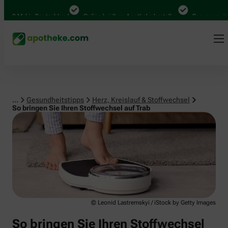
Herz, Kreislauf & Stoffwechsel
00 Mal in Deutschland
Online bei Ihrer Apotheke bestellen
Bequem zwische
...
Gesundheitstipps
Herz, Kreislauf & Stoffwechsel
So bringen Sie Ihren Stoffwechsel auf Trab
© Leonid Lastremskyi / iStock by Getty Images
So bringen Sie Ihren Stoffwechsel