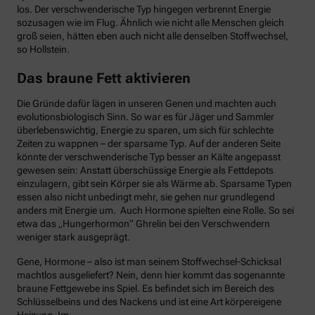
los. Der verschwenderische Typ hingegen verbrennt Energie
sozusagen wie im Flug. Ähnlich wie nicht alle Menschen gleich
groß seien, hätten eben auch nicht alle denselben Stoffwechsel,
so Hollstein.
Das braune Fett aktivieren
Die Gründe dafür lägen in unseren Genen und machten auch
evolutionsbiologisch Sinn. So war es für Jäger und Sammler
überlebenswichtig, Energie zu sparen, um sich für schlechte
Zeiten zu wappnen – der sparsame Typ. Auf der anderen Seite
könnte der verschwenderische Typ besser an Kälte angepasst
gewesen sein: Anstatt überschüssige Energie als Fettdepots
einzulagern, gibt sein Körper sie als Wärme ab. Sparsame Typen
essen also nicht unbedingt mehr, sie gehen nur grundlegend
anders mit Energie um. Auch Hormone spielten eine Rolle. So sei
etwa das „Hungerhormon“ Ghrelin bei den Verschwendern
weniger stark ausgeprägt.
Gene, Hormone – also ist man seinem Stoffwechsel-Schicksal
machtlos ausgeliefert? Nein, denn hier kommt das sogenannte
braune Fettgewebe ins Spiel. Es befindet sich im Bereich des
Schlüsselbeins und des Nackens und ist eine Art körpereigene