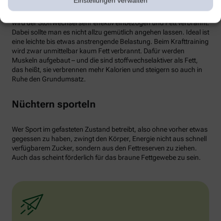
Einstellungen verwalten
von weißen Fettzellen in braunes Fett begünstigen und dessen
Aktivität erhöhen. Ab circa 30 Minuten Joggen oder Radfahren
wird der Stoffwechsel sehr effektiv einbezogen und Fett verbrannt.
Dabei sollte man es nicht allzu gemütlich angehen lassen. Ideal ist
eine leichte bis etwas anstrengende Belastung. Beim Krafttraining
wird zwar unmittelbar kaum Fett verbrannt. Dafür werden
Muskeln aufgebaut – und die sind stoffwechselaktiver als Fett,
das heißt, sie verbrennen mehr Kalorien und steigern so auch in
Ruhe den Grundumsatz.
Nüchtern sporteln
Wer Sport im gefasteten Zustand betreibt, also ohne vorher etwas
gegessen zu haben, zwingt den Körper, Energie nicht aus schnell
verfügbarem Zucker, sondern aus den Fettreserven zu ziehen.
Auch das scheint förderlich für das braune Fettgewebe zu sein.