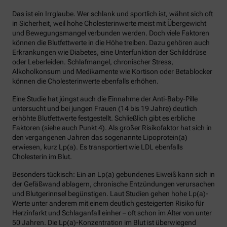
Das ist ein Irrglaube. Wer schlank und sportlich ist, wähnt sich oft
in Sicherheit, weil hohe Cholesterinwerte meist mit Übergewicht
und Bewegungsmangel verbunden werden. Doch viele Faktoren
können die Blutfettwerte in die Höhe treiben. Dazu gehören auch
Erkrankungen wie Diabetes, eine Unterfunktion der Schilddrüse
oder Leberleiden. Schlafmangel, chronischer Stress,
Alkoholkonsum und Medikamente wie Kortison oder Betablocker
können die Cholesterinwerte ebenfalls erhöhen.
Eine Studie hat jüngst auch die Einnahme der Anti-Baby-Pille
untersucht und bei jungen Frauen (14 bis 19 Jahre) deutlich
erhöhte Blutfettwerte festgestellt. Schließlich gibt es erbliche
Faktoren (siehe auch Punkt 4). Als großer Risikofaktor hat sich in
den vergangenen Jahren das sogenannte Lipoprotein(a)
erwiesen, kurz Lp(a). Es transportiert wie LDL ebenfalls
Cholesterin im Blut.
Besonders tückisch: Ein an Lp(a) gebundenes Eiweiß kann sich in
der Gefäßwand ablagern, chronische Entzündungen verursachen
und Blutgerinnsel begünstigen. Laut Studien gehen hohe Lp(a)-
Werte unter anderem mit einem deutlich gesteigerten Risiko für
Herzinfarkt und Schlaganfall einher – oft schon im Alter von unter
50 Jahren. Die Lp(a)-Konzentration im Blut ist überwiegend