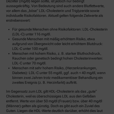
Deziliter (mg/dl) liegen sollte, ist jedoch nur bedingt
aussagekräftig. Von Bedeutung sind auch andere Blutfettwerte,
vor allem das „böse“ LDL-Cholesterin und Triglyzeride sowie
individuelle Risikofaktoren. Aktuell gelten folgende Zielwerte als
erstrebenswert:
Für gesunde Menschen ohne Risikofaktoren: LDL-Cholesterin
(LDL-C) unter 116 mg/dl.
Gesunde Menschen mit mäßig erhöhtem Risiko, etwa
aufgrund von Übergewicht oder leicht erhöhtem Blutdruck:
LDL-C unter 100 mg/dl.
Menschen mit hohem Risiko, z. B. starker Bluthochdruck,
Rauchen oder genetisch bedingt hohen Cholesterinwerten:
LDL-C unter 70 mg/dl.
Menschen mit sehr hohem Risiko, (Herzerkrankungen,
Diabetes): LDL-C unter 55 mg/dl, ggf. auch < 40 mg/dl, wenn
binnen zwei Jahren trotz medikamentöser Behandlung ein
zweites Ereignis (z. B. Herzinfarkt) auftritt.
Im Gegensatz zum LDL gilt HDL-Cholesterin als das „gute“
Cholesterin, weil es überschüssiges LDL aus den Gefäßen
entfernt. Werte von über 50 mg/dl (Frauen) bzw. über 40 mg/dl
(Männer) gelten als günstig. Doch es gibt auch ein Zuviel des
Guten. Liegen die HDL-Werte deutlich darüber, erhöht dies laut