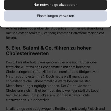
Nur notwendige akzeptieren
Hypercholesterinämie kommt bei etwa einer von 300 Personen
vor. Sind in der Familie Fälle von frühen Herzinfarkten, Stents oder
Bypass-Operationen bekannt, sollte man sein Cholesterin
Einstellungen verwalten
dringend überprüfen lassen. Anzeichen können auch gelbliche
Knötchen (Xanthome) unter der Haut sein, etwa an den
Achillessehnen oder über den Augenlidern. Um eine Behandlung
mit Cholesterinsenkern (Statinen) kommen Betroffene meist nicht
herum.
5. Eier, Salami & Co. führen zu hohen
Cholesterinwerten
Das gilt als überholt. Zwar gehören Eier wie auch Butter oder
fettreiche Wurst zu den Lebensmitteln mit dem höchsten
Cholesteringehalt (pflanzliche Lebensmittel sind übrigens von
Natur aus cholesterinfrei). Doch heute weiß man, dass
cholesterinreiche Lebensmittel die Werte bei den meisten
Menschen nur geringfügig erhöhen. Der Grund: Je mehr
Cholesterin sich im Blut befindet, desto weniger stellt die Leber
her. Gegen das Frühstücksei am Sonntag ist also nichts
einzuwenden. Grundsätzlich
ist allerdings eine ausgewogene Ernährung mit wenig Fleisch und