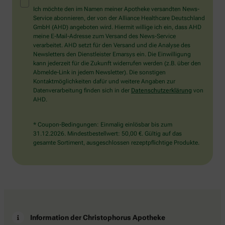
Mensch?
Ich möchte den im Namen meiner Apotheke versandten News-
Dann
Service abonnieren, der von der Alliance Healthcare Deutschland
wählen
GmbH (AHD) angeboten wird. Hiermit willige ich ein, dass AHD
Sie
meine E-Mail-Adresse zum Versand des News-Service
bitte
verarbeitet. AHD setzt für den Versand und die Analyse des
den
Newsletters den Dienstleister Emarsys ein. Die Einwilligung
Stern.
kann jederzeit für die Zukunft widerrufen werden (z.B. über den
Abmelde-Link in jedem Newsletter). Die sonstigen
Kontaktmöglichkeiten dafür und weitere Angaben zur
Datenverarbeitung finden sich in der
Datenschutzerklärung
von
AHD.
* Coupon-Bedingungen: Einmalig einlösbar bis zum
31.12.2026. Mindestbestellwert: 50,00 €. Gültig auf das
gesamte Sortiment, ausgeschlossen rezeptpflichtige Produkte.
Information der Christophorus Apotheke