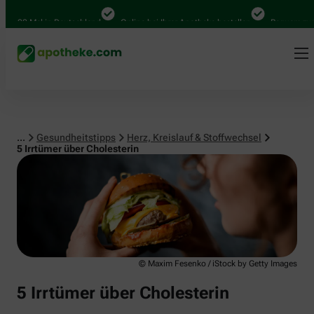
Herz, Kreislauf & Stoffwechsel
00 Mal in Deutschland
Online bei Ihrer Apotheke bestellen
Bequem zwische
...
Gesundheitstipps
Herz, Kreislauf & Stoffwechsel
5 Irrtümer über Cholesterin
© Maxim Fesenko / iStock by Getty Images
5 Irrtümer über Cholesterin