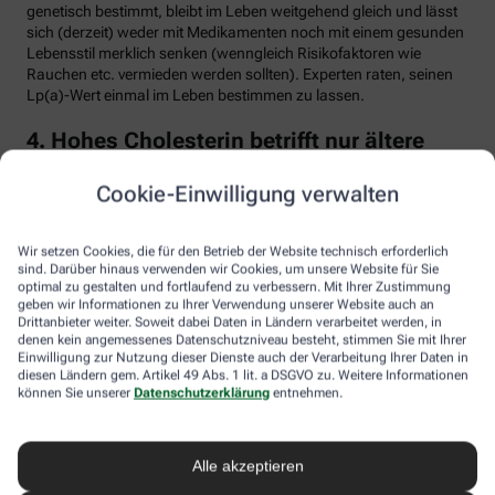
genetisch bestimmt, bleibt im Leben weitgehend gleich und lässt
sich (derzeit) weder mit Medikamenten noch mit einem gesunden
Lebensstil merklich senken (wenngleich Risikofaktoren wie
Rauchen etc. vermieden werden sollten). Experten raten, seinen
Lp(a)-Wert einmal im Leben bestimmen zu lassen.
4. Hohes Cholesterin betrifft nur ältere
Menschen
Cookie-Einwilligung verwalten
Falsch. Zwar steigt das Risiko für erhöhte Cholesterinwerte mit
zunehmendem Alter. Menschen mit sogenannter familiärer
Hypercholesterinämie (FH) haben jedoch schon von Geburt an
Wir setzen Cookies, die für den Betrieb der Website technisch erforderlich
erhöhte Blutfettwerte. Bei der erblich bedingten
sind. Darüber hinaus verwenden wir Cookies, um unsere Website für Sie
optimal zu gestalten und fortlaufend zu verbessern. Mit Ihrer Zustimmung
Stoffwechselerkrankung sammelt sich durch einen Gendefekt
geben wir Informationen zu Ihrer Verwendung unserer Website auch an
sehr viel LDL-Cholesterin im Blut an (über 190 bis 500 mg/dl) und
Drittanbieter weiter. Soweit dabei Daten in Ländern verarbeitet werden, in
lagert sich an den Wänden der Arterien und Venen ab. Betroffene
denen kein angemessenes Datenschutzniveau besteht, stimmen Sie mit Ihrer
entwickeln oft schon im jungen Erwachsenenalter eine
Einwilligung zur Nutzung dieser Dienste auch der Verarbeitung Ihrer Daten in
Arteriosklerose.
diesen Ländern gem. Artikel 49 Abs. 1 lit. a DSGVO zu. Weitere Informationen
können Sie unserer
Datenschutzerklärung
entnehmen.
Unbehandelt erkrankt etwa die Hälfte der Männer schon vor dem
50. Lebensjahr an einer koronaren Herzkrankheit (KHK), die zum
Herzinfarkt oder plötzlichem Herztod führen kann. Frauen sind
Alle akzeptieren
bis zur Menopause durch Hormone besser geschützt, bei ihnen
sind es rund 30 Prozent bis zum Alter von 60 Jahren. Die familiäre