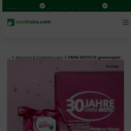
 Mal in Deutschland
Online bei Ihrer Apotheke bestellen
Bequem zwischen 
...
Aktionen & Empfehlungen
OMNi-BiOTiC® gewinnspiel