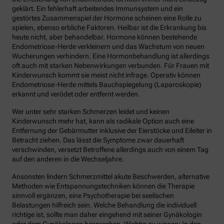
geklärt. Ein fehlerhaft arbeitendes Immunsystem und ein
gestörtes Zusammenspiel der Hormone scheinen eine Rolle zu
spielen, ebenso erbliche Faktoren. Heilbar ist die Erkrankung bis
heute nicht, aber behandelbar. Hormone können bestehende
Endometriose-Herde verkleinern und das Wachstum von neuen
Wucherungen verhindern. Eine Hormonbehandlung ist allerdings
oft auch mit starken Nebenwirkungen verbunden. Für Frauen mit
Kinderwunsch kommt sie meist nicht infrage. Operativ können
Endometriose-Herde mittels Bauchspiegelung (Laparoskopie)
erkannt und verödet oder entfernt werden.
Wer unter sehr starken Schmerzen leidet und keinen
Kinderwunsch mehr hat, kann als radikale Option auch eine
Entfernung der Gebärmutter inklusive der Eierstöcke und Eileiter in
Betracht ziehen. Das lässt die Symptome zwar dauerhaft
verschwinden, versetzt Betroffene allerdings auch von einem Tag
auf den anderen in die Wechseljahre.
Ansonsten lindern Schmerzmittel akute Beschwerden, alternative
Methoden wie Entspannungstechniken können die Therapie
sinnvoll ergänzen, eine Psychotherapie bei seelischen
Belastungen hilfreich sein. Welche Behandlung die individuell
richtige ist, sollte man daher eingehend mit seiner Gynäkologin
oder dem Gynäkologen besprechen. Wichtig zu wissen: In den