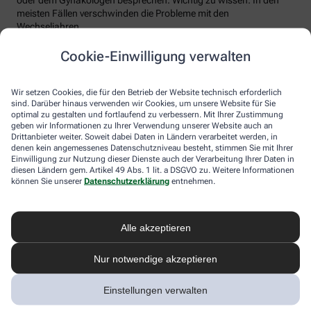
meisten Fällen verschwinden die Probleme mit den
Wechseljahren.
Voraussetzung für eine erfolgreiche Behandlung ist allerdings
Cookie-Einwilligung verwalten
immer, dass die Endometriose auch als solche erkannt wird.
Regelmäßig heftige Regelschmerzen sollten Frauen deshalb ernst
nehmen und ärztlich abklären lassen. Und sich auf keinen Fall
Wir setzen Cookies, die für den Betrieb der Website technisch erforderlich
einreden lassen, sie seien normal.
sind. Darüber hinaus verwenden wir Cookies, um unsere Website für Sie
optimal zu gestalten und fortlaufend zu verbessern. Mit Ihrer Zustimmung
geben wir Informationen zu Ihrer Verwendung unserer Website auch an
Drittanbieter weiter. Soweit dabei Daten in Ländern verarbeitet werden, in
denen kein angemessenes Datenschutzniveau besteht, stimmen Sie mit Ihrer
Einwilligung zur Nutzung dieser Dienste auch der Verarbeitung Ihrer Daten in
diesen Ländern gem. Artikel 49 Abs. 1 lit. a DSGVO zu. Weitere Informationen
können Sie unserer
Datenschutzerklärung
entnehmen.
Alle akzeptieren
Melden Sie sich hier an und sichern Sie
Nur notwendige akzeptieren
sich Ihren 10% Gutschein* für unsere
Apotheke
Einstellungen verwalten