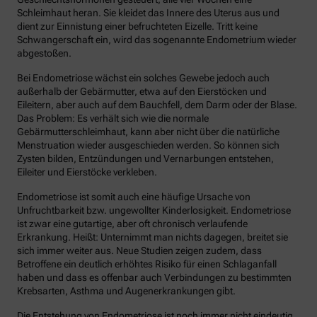
Schleimhaut heran. Sie kleidet das Innere des Uterus aus und
dient zur Einnistung einer befruchteten Eizelle. Tritt keine
Schwangerschaft ein, wird das sogenannte Endometrium wieder
abgestoßen.
Bei Endometriose wächst ein solches Gewebe jedoch auch
außerhalb der Gebärmutter, etwa auf den Eierstöcken und
Eileitern, aber auch auf dem Bauchfell, dem Darm oder der Blase.
Das Problem: Es verhält sich wie die normale
Gebärmutterschleimhaut, kann aber nicht über die natürliche
Menstruation wieder ausgeschieden werden. So können sich
Zysten bilden, Entzündungen und Vernarbungen entstehen,
Eileiter und Eierstöcke verkleben.
Endometriose ist somit auch eine häufige Ursache von
Unfruchtbarkeit bzw. ungewollter Kinderlosigkeit. Endometriose
ist zwar eine gutartige, aber oft chronisch verlaufende
Erkrankung. Heißt: Unternimmt man nichts dagegen, breitet sie
sich immer weiter aus. Neue Studien zeigen zudem, dass
Betroffene ein deutlich erhöhtes Risiko für einen Schlaganfall
haben und dass es offenbar auch Verbindungen zu bestimmten
Krebsarten, Asthma und Augenerkrankungen gibt.
Die Entstehung von Endometriose ist noch immer nicht eindeutig