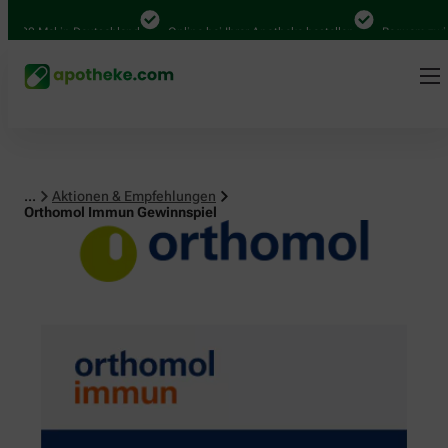
 Mal in Deutschland
Online bei Ihrer Apotheke bestellen
Bequem zwischen 
...
Aktionen & Empfehlungen
Orthomol Immun Gewinnspiel