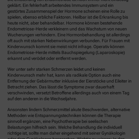
geklärt. Ein fehlerhaft arbeitendes Immunsystem und ein
gestörtes Zusammenspiel der Hormone scheinen eine Rolle zu
spielen, ebenso erbliche Faktoren. Heilbar ist die Erkrankung bis
heute nicht, aber behandelbar. Hormone können bestehende
Endometriose-Herde verkleinern und das Wachstum von neuen
Wucherungen verhindern. Eine Hormonbehandlung ist allerdings
oft auch mit starken Nebenwirkungen verbunden. Für Frauen mit
Kinderwunsch kommt sie meist nicht infrage. Operativ können
Endometriose-Herde mittels Bauchspiegelung (Laparoskopie)
erkannt und verödet oder entfernt werden.
Wer unter sehr starken Schmerzen leidet und keinen
Kinderwunsch mehr hat, kann als radikale Option auch eine
Entfernung der Gebärmutter inklusive der Eierstöcke und Eileiter in
Betracht ziehen. Das lässt die Symptome zwar dauerhaft
verschwinden, versetzt Betroffene allerdings auch von einem Tag
auf den anderen in die Wechseljahre.
Ansonsten lindern Schmerzmittel akute Beschwerden, alternative
Methoden wie Entspannungstechniken können die Therapie
sinnvoll ergänzen, eine Psychotherapie bei seelischen
Belastungen hilfreich sein. Welche Behandlung die individuell
richtige ist, sollte man daher eingehend mit seiner Gynäkologin
oder dem Gynäkologen besprechen. Wichtig zu wissen: In den