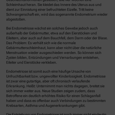
Schleimhaut heran. Sie kleidet das Innere des Uterus aus und
dient zur Einnistung einer befruchteten Eizelle. Tritt keine
Schwangerschaft ein, wird das sogenannte Endometrium wieder
abgestoßen.
Bei Endometriose wächst ein solches Gewebe jedoch auch
außerhalb der Gebärmutter, etwa auf den Eierstöcken und
Eileitern, aber auch auf dem Bauchfell, dem Darm oder der Blase.
Das Problem: Es verhält sich wie die normale
Gebärmutterschleimhaut, kann aber nicht über die natürliche
Menstruation wieder ausgeschieden werden. So können sich
Zysten bilden, Entzündungen und Vernarbungen entstehen,
Eileiter und Eierstöcke verkleben.
Endometriose ist somit auch eine häufige Ursache von
Unfruchtbarkeit bzw. ungewollter Kinderlosigkeit. Endometriose
ist zwar eine gutartige, aber oft chronisch verlaufende
Erkrankung. Heißt: Unternimmt man nichts dagegen, breitet sie
sich immer weiter aus. Neue Studien zeigen zudem, dass
Betroffene ein deutlich erhöhtes Risiko für einen Schlaganfall
haben und dass es offenbar auch Verbindungen zu bestimmten
Krebsarten, Asthma und Augenerkrankungen gibt.
Die Entstehung von Endometriose ist noch immer nicht eindeutig