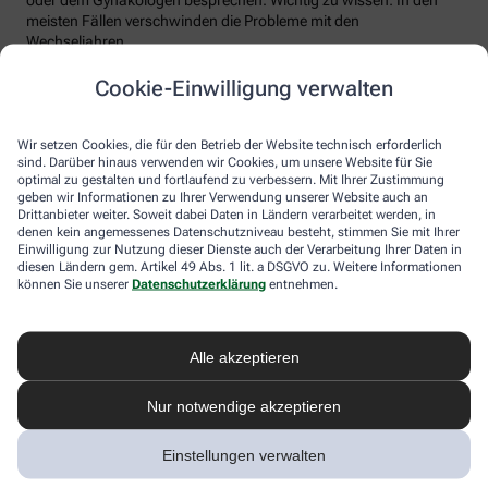
meisten Fällen verschwinden die Probleme mit den
Wechseljahren.
Voraussetzung für eine erfolgreiche Behandlung ist allerdings
Cookie-Einwilligung verwalten
immer, dass die Endometriose auch als solche erkannt wird.
Regelmäßig heftige Regelschmerzen sollten Frauen deshalb ernst
nehmen und ärztlich abklären lassen. Und sich auf keinen Fall
Wir setzen Cookies, die für den Betrieb der Website technisch erforderlich
einreden lassen, sie seien normal.
sind. Darüber hinaus verwenden wir Cookies, um unsere Website für Sie
optimal zu gestalten und fortlaufend zu verbessern. Mit Ihrer Zustimmung
geben wir Informationen zu Ihrer Verwendung unserer Website auch an
Drittanbieter weiter. Soweit dabei Daten in Ländern verarbeitet werden, in
denen kein angemessenes Datenschutzniveau besteht, stimmen Sie mit Ihrer
Einwilligung zur Nutzung dieser Dienste auch der Verarbeitung Ihrer Daten in
diesen Ländern gem. Artikel 49 Abs. 1 lit. a DSGVO zu. Weitere Informationen
können Sie unserer
Datenschutzerklärung
entnehmen.
Alle akzeptieren
Melden Sie sich hier an und sichern Sie
Nur notwendige akzeptieren
sich Ihren 10% Gutschein* für unsere
Apotheke
Einstellungen verwalten