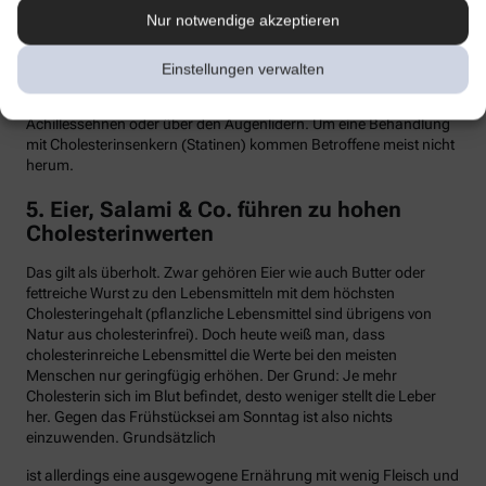
Nur notwendige akzeptieren
Hypercholesterinämie kommt bei etwa einer von 300 Personen
vor. Sind in der Familie Fälle von frühen Herzinfarkten, Stents oder
Bypass-Operationen bekannt, sollte man sein Cholesterin
Einstellungen verwalten
dringend überprüfen lassen. Anzeichen können auch gelbliche
Knötchen (Xanthome) unter der Haut sein, etwa an den
Achillessehnen oder über den Augenlidern. Um eine Behandlung
mit Cholesterinsenkern (Statinen) kommen Betroffene meist nicht
herum.
5. Eier, Salami & Co. führen zu hohen
Cholesterinwerten
Das gilt als überholt. Zwar gehören Eier wie auch Butter oder
fettreiche Wurst zu den Lebensmitteln mit dem höchsten
Cholesteringehalt (pflanzliche Lebensmittel sind übrigens von
Natur aus cholesterinfrei). Doch heute weiß man, dass
cholesterinreiche Lebensmittel die Werte bei den meisten
Menschen nur geringfügig erhöhen. Der Grund: Je mehr
Cholesterin sich im Blut befindet, desto weniger stellt die Leber
her. Gegen das Frühstücksei am Sonntag ist also nichts
einzuwenden. Grundsätzlich
ist allerdings eine ausgewogene Ernährung mit wenig Fleisch und