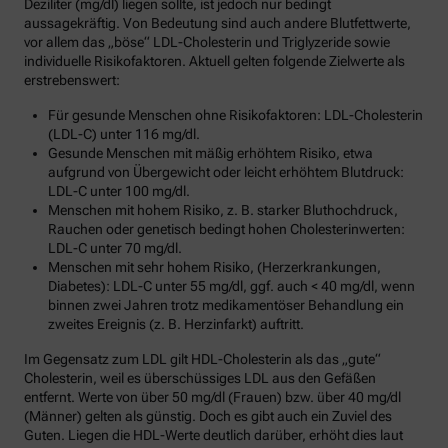
Deziliter (mg/dl) liegen sollte, ist jedoch nur bedingt
aussagekräftig. Von Bedeutung sind auch andere Blutfettwerte,
vor allem das „böse“ LDL-Cholesterin und Triglyzeride sowie
individuelle Risikofaktoren. Aktuell gelten folgende Zielwerte als
erstrebenswert:
Für gesunde Menschen ohne Risikofaktoren: LDL-Cholesterin
(LDL-C) unter 116 mg/dl.
Gesunde Menschen mit mäßig erhöhtem Risiko, etwa
aufgrund von Übergewicht oder leicht erhöhtem Blutdruck:
LDL-C unter 100 mg/dl.
Menschen mit hohem Risiko, z. B. starker Bluthochdruck,
Rauchen oder genetisch bedingt hohen Cholesterinwerten:
LDL-C unter 70 mg/dl.
Menschen mit sehr hohem Risiko, (Herzerkrankungen,
Diabetes): LDL-C unter 55 mg/dl, ggf. auch < 40 mg/dl, wenn
binnen zwei Jahren trotz medikamentöser Behandlung ein
zweites Ereignis (z. B. Herzinfarkt) auftritt.
Im Gegensatz zum LDL gilt HDL-Cholesterin als das „gute“
Cholesterin, weil es überschüssiges LDL aus den Gefäßen
entfernt. Werte von über 50 mg/dl (Frauen) bzw. über 40 mg/dl
(Männer) gelten als günstig. Doch es gibt auch ein Zuviel des
Guten. Liegen die HDL-Werte deutlich darüber, erhöht dies laut