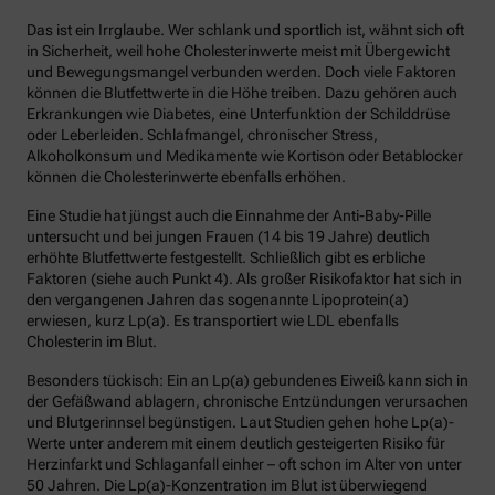
Das ist ein Irrglaube. Wer schlank und sportlich ist, wähnt sich oft
in Sicherheit, weil hohe Cholesterinwerte meist mit Übergewicht
und Bewegungsmangel verbunden werden. Doch viele Faktoren
können die Blutfettwerte in die Höhe treiben. Dazu gehören auch
Erkrankungen wie Diabetes, eine Unterfunktion der Schilddrüse
oder Leberleiden. Schlafmangel, chronischer Stress,
Alkoholkonsum und Medikamente wie Kortison oder Betablocker
können die Cholesterinwerte ebenfalls erhöhen.
Eine Studie hat jüngst auch die Einnahme der Anti-Baby-Pille
untersucht und bei jungen Frauen (14 bis 19 Jahre) deutlich
erhöhte Blutfettwerte festgestellt. Schließlich gibt es erbliche
Faktoren (siehe auch Punkt 4). Als großer Risikofaktor hat sich in
den vergangenen Jahren das sogenannte Lipoprotein(a)
erwiesen, kurz Lp(a). Es transportiert wie LDL ebenfalls
Cholesterin im Blut.
Besonders tückisch: Ein an Lp(a) gebundenes Eiweiß kann sich in
der Gefäßwand ablagern, chronische Entzündungen verursachen
und Blutgerinnsel begünstigen. Laut Studien gehen hohe Lp(a)-
Werte unter anderem mit einem deutlich gesteigerten Risiko für
Herzinfarkt und Schlaganfall einher – oft schon im Alter von unter
50 Jahren. Die Lp(a)-Konzentration im Blut ist überwiegend