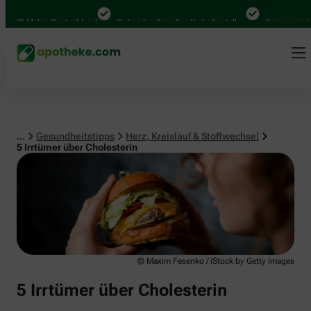
Herz, Kreislauf & Stoffwechsel
0 Mal in Deutschland
Online bei Ihrer Apotheke bestellen
Bequem zwischen 
...
Gesundheitstipps
Herz, Kreislauf & Stoffwechsel
5 Irrtümer über Cholesterin
© Maxim Fesenko / iStock by Getty Images
5 Irrtümer über Cholesterin