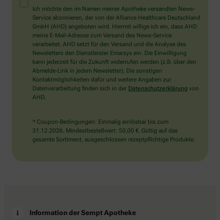
Mensch?
Ich möchte den im Namen meiner Apotheke versandten News-
Dann
Service abonnieren, der von der Alliance Healthcare Deutschland
wählen
GmbH (AHD) angeboten wird. Hiermit willige ich ein, dass AHD
Sie
meine E-Mail-Adresse zum Versand des News-Service
bitte
verarbeitet. AHD setzt für den Versand und die Analyse des
die
Newsletters den Dienstleister Emarsys ein. Die Einwilligung
Flagge.
kann jederzeit für die Zukunft widerrufen werden (z.B. über den
Abmelde-Link in jedem Newsletter). Die sonstigen
Kontaktmöglichkeiten dafür und weitere Angaben zur
Datenverarbeitung finden sich in der
Datenschutzerklärung
von
AHD.
* Coupon-Bedingungen: Einmalig einlösbar bis zum
31.12.2026. Mindestbestellwert: 50,00 €. Gültig auf das
gesamte Sortiment, ausgeschlossen rezeptpflichtige Produkte.
Information der Sempt Apotheke