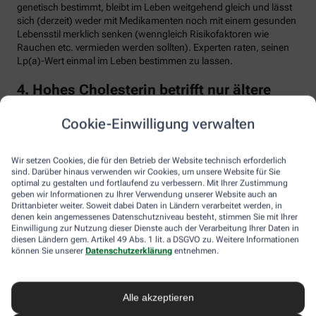
genetisch bestimmt, bleibt im Leben weitgehend gleich und lässt
sich (derzeit) weder mit Medikamenten noch mit einem gesunden
Lebensstil merklich senken (wenngleich Risikofaktoren wie
Rauchen etc. vermieden werden sollten). Experten raten, seinen
Lp(a)-Wert einmal im Leben bestimmen zu lassen.
4. Hohes Cholesterin betrifft nur ältere
Menschen
Cookie-Einwilligung verwalten
Falsch. Zwar steigt das Risiko für erhöhte Cholesterinwerte mit
zunehmendem Alter. Menschen mit sogenannter familiärer
Hypercholesterinämie (FH) haben jedoch schon von Geburt an
Wir setzen Cookies, die für den Betrieb der Website technisch erforderlich
erhöhte Blutfettwerte. Bei der erblich bedingten
sind. Darüber hinaus verwenden wir Cookies, um unsere Website für Sie
optimal zu gestalten und fortlaufend zu verbessern. Mit Ihrer Zustimmung
Stoffwechselerkrankung sammelt sich durch einen Gendefekt
geben wir Informationen zu Ihrer Verwendung unserer Website auch an
sehr viel LDL-Cholesterin im Blut an (über 190 bis 500 mg/dl) und
Drittanbieter weiter. Soweit dabei Daten in Ländern verarbeitet werden, in
lagert sich an den Wänden der Arterien und Venen ab. Betroffene
denen kein angemessenes Datenschutzniveau besteht, stimmen Sie mit Ihrer
entwickeln oft schon im jungen Erwachsenenalter eine
Einwilligung zur Nutzung dieser Dienste auch der Verarbeitung Ihrer Daten in
Arteriosklerose.
diesen Ländern gem. Artikel 49 Abs. 1 lit. a DSGVO zu. Weitere Informationen
können Sie unserer
Datenschutzerklärung
entnehmen.
Unbehandelt erkrankt etwa die Hälfte der Männer schon vor dem
50. Lebensjahr an einer koronaren Herzkrankheit (KHK), die zum
Herzinfarkt oder plötzlichem Herztod führen kann. Frauen sind
Alle akzeptieren
bis zur Menopause durch Hormone besser geschützt, bei ihnen
sind es rund 30 Prozent bis zum Alter von 60 Jahren. Die familiäre