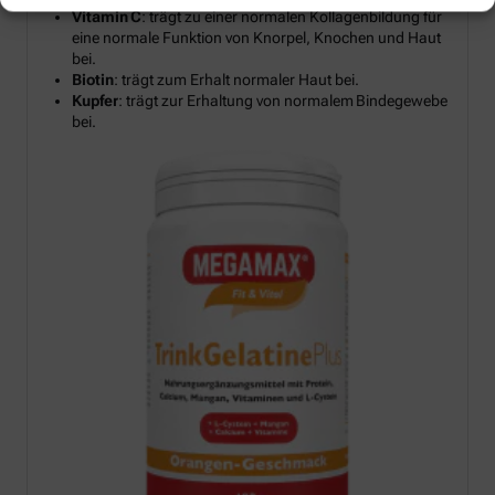
Vitamin C
: trägt zu einer normalen Kollagenbildung für
eine normale Funktion von Knorpel, Knochen und Haut
bei.
Biotin
: trägt zum Erhalt normaler Haut bei.
Kupfer
: trägt zur Erhaltung von normalem Bindegewebe
bei.