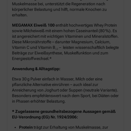
Muskelmasse bei, unterstützt die Regeneration nach
körperlicher Belastung und hilft, normale Knochen zu
erhalten.
MEGAMAX Eiweiß 100
enthält hochwertiges Whey Protein
sowie Milcheiweiß mit einem hohen Caseinanteil (80 %). Es
ist angereichert mit wichtigen Vitaminen und Mineralstoffen.
Diese Mikronährstoffe – darunter Magnesium, Calcium,
Vitamin C und Vitamin B₁₂ – leisten wissenschaftlich belegte
Beiträge zur Eiweißsynthese, Muskelfunktion und zum
Energiestoffwechsel.*
Anwendung & Alltagstipp:
Etwa 30 g Pulver einfach in Wasser, Milch oder eine
pflanzliche Alternative einrühren – auch ideal zur
Anreicherung von Joghurt oder Suppen (neutrale Variante).
Besonders empfehlenswert nach dem Sport, bei Diäten oder
in Phasen erhöhter Belastung.
* Zugelassene gesundheitsbezogene Aussagen gemäß
EU-Verordnung (EG) Nr. 1924/2006:
Protein
trägt zur Erhaltung von Muskelmasse, zur