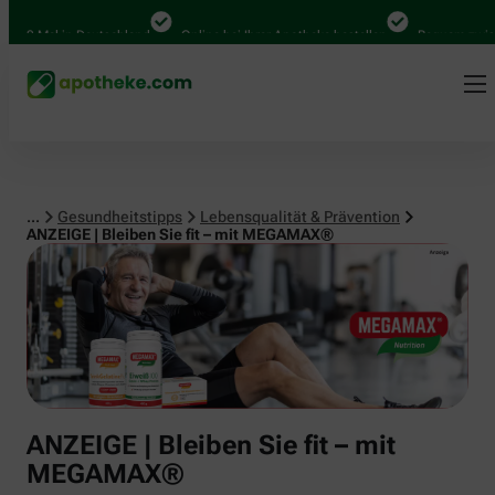
Lebensqualität & Prävention
Mal in Deutschland
Online bei Ihrer Apotheke bestellen
Bequem zwischen A
...
Gesundheitstipps
Lebensqualität & Prävention
ANZEIGE | Bleiben Sie fit – mit MEGAMAX®
ANZEIGE | Bleiben Sie fit – mit
MEGAMAX®