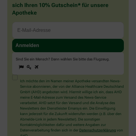
sich Ihren 10% Gutschein* für unsere
Apotheke
Sind Sie ein Mensch? Dann wählen Sie bitte
das Flugzeug
.
1
2
3
Sind
Sie
ein
Mensch?
Ich möchte den im Namen meiner Apotheke versandten News-
Dann
Service abonnieren, der von der Alliance Healthcare Deutschland
wählen
GmbH (AHD) angeboten wird. Hiermit willige ich ein, dass AHD
Sie
meine E-Mail-Adresse zum Versand des News-Service
bitte
verarbeitet. AHD setzt für den Versand und die Analyse des
das
Newsletters den Dienstleister Emarsys ein. Die Einwilligung
Flugzeug.
kann jederzeit für die Zukunft widerrufen werden (z.B. über den
Abmelde-Link in jedem Newsletter). Die sonstigen
Kontaktmöglichkeiten dafür und weitere Angaben zur
Datenverarbeitung finden sich in der
Datenschutzerklärung
von
AHD.