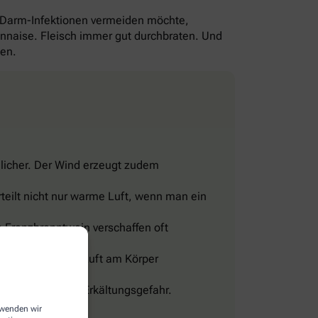
-Darm-Infektionen vermeiden möchte,
yonnaise. Fleisch immer gut durchbraten. Und
gen.
licher. Der Wind erzeugt zudem
teilt nicht nur warme Luft, wenn man ein
 Franzbranntwein verschaffen oft
eine Wohltat.
sig und lässt die Luft am Körper
len, sonst droht Erkältungsgefahr.
erwenden wir