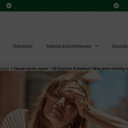
Bequem zwischen Abholung und Botendienst wählen
4.000 Mal i
Onlineshop
Aktionen & Empfehlungen
Gesundhe
ntion
Heute wird’s warm – 30 Grad im Schatten? Was jetzt wichtig i