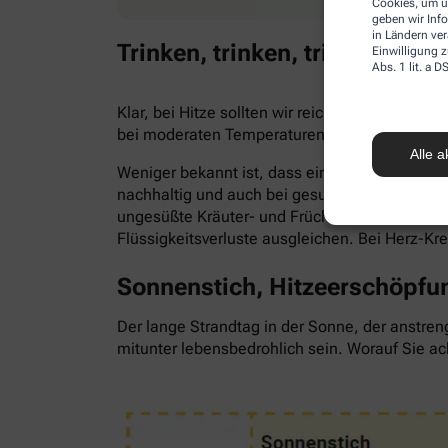
Cookies, um u
geben wir Inf
in Ländern ve
Trinken, trinken, trinken!
Einwilligung z
Abs. 1 lit. a
Klar, bei Hitze sollten wir reichlich trinken,
bei moderaten Temperaturen. Trinken wir zu 
Alle a
Weniger bekannt ist, dass ein Flüssigkeitsma
nachhaltig und auch bei gesunden Menschen. Als
ungesüßte Kräuter- und Früchtetees oder ve
Flüssigkeitsverluste ausgleichen. Bei Herz-Kr
Sonnenstich, Hitzeerschöpfun
Der lange Strandtag in der Sonne, der anstren
mitunter lebensbedrohlich sein. Worauf Sie ac