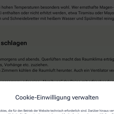
ei hohen Temperaturen besonders wohl. Wer ernsthafte Magen
 Ei enthalten oder nicht erhitzt werden, etwa Tiramisu oder Ma
und Schneidebretter mit heißem Wasser und Spülmittel reini
 schlagen
hmorgens und abends. Querlüften macht das Raumklima erträg
s, Vorhänge etc. zuziehen.
Zimmern kühlen die Raumluft herunter. Auch ein Ventilator ver
wasserspray oder eine „Abreibung“ der Beine mit erfrischendem
er feuchte Umschläge auf Arme, Beine, Stirn oder Nacken sind 
ispiel aus Leinen, reflektiert das Sonnenlicht, ist luftdurchläs
Cookie-Einwilligung verwalten
t schon für rund 150 Euro. Aber Vorsicht: Nicht zu kalt einstel
kies, die für den Betrieb der Website technisch erforderlich sind. Darüber hinaus v