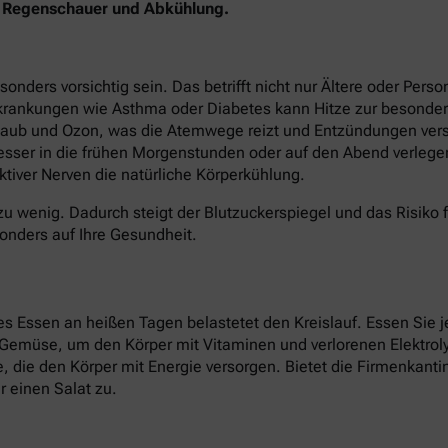
en Regenschauer und Abkühlung.
ers vorsichtig sein. Das betrifft nicht nur Ältere oder Perso
krankungen wie Asthma oder Diabetes kann Hitze zur besonder
staub und Ozon, was die Atemwege reizt und Entzündungen verst
besser in die frühen Morgenstunden oder auf den Abend verlege
tiver Nerven die natürliche Körperkühlung.
zu wenig. Dadurch steigt der Blutzuckerspiegel und das Risiko 
onders auf Ihre Gesundheit.
 Essen an heißen Tagen belastetet den Kreislauf. Essen Sie je
d Gemüse, um den Körper mit Vitaminen und verlorenen Elektroly
ate, die den Körper mit Energie versorgen. Bietet die Firmenkan
 einen Salat zu.