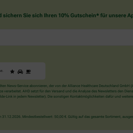
d sichern Sie sich Ihren 10% Gutschein* für unsere 
1
2
3
Sind
se
.
Sie
ein
Mensch?
en News-Service abonnieren, der von der Alliance Healthcare Deutschland GmbH (AH
Dann
verarbeitet. AHD setzt für den Versand und die Analyse des Newsletters den Dienstle
wählen
de-Link in jedem Newsletter). Die sonstigen Kontaktmöglichkeiten dafür und weitere
Sie
bitte
die
31.12.2026. Mindestbestellwert: 50,00 €. Gültig auf das gesamte Sortiment, ausges
Tasse.