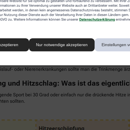
nsere Website für Sie optimal zu gestalten und fortlaufend zu verbessern. Mit Ihrer
ormationen zu Ihrer Verwendung unserer Website auch an Drittanbieter weiter. Soweit
rarbeitet werden, in denen kein angemessenes Datenschutzniveau besteht, stimmen Si
ur Nutzung dieser Dienste auch der Verarbeitung Ihrer Daten in diesen Ländern gem. 
 DSGVO zu. Weitere Informationen können Sie unserer
Datenschutzerklärung
entnehm
 um den Flüssigkeitsverlust durch Schwitzen auszugleichen. Der 
wenig, sind Kopfschmerzen und Konzentrationsprobleme meist d
kzeptieren
Nur notwendige akzeptieren
Einstellungen v
ngel auch anderen Organen zusetzt. So kann Hitzestress auch e
 Faustregel gilt: Zwei bis drei Liter täglich sollten es sein. 
rdünnte Säfte. Auch wasserreiches Obst und Gemüse wie Melon
eislauf- oder Nierenerkrankungen sollte man die Trinkmenge är
g und Hitzschlag: Was ist das eigentli
gende Sport bei 30 Grad oder einfach nur die drückende Hitze 
hten sollten.