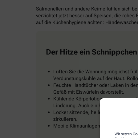
Salmonellen und andere Keime fühlen sich b
verzichtet jetzt besser auf Speisen, die rohes
auf die Küchenhygiene achten: Händewaschen 
Der Hitze ein Schnippchen
Lüften Sie die Wohnung möglichst frü
Verdunstungskühle auf der Haut. Rollo
Feuchte Handtücher oder Laken in den 
Gefäß mit Eiswürfeln davorstellt.
Kühlende Körperlotionen, ein Thermal
Linderung. Auch ein kühles Fußbad od
Locker sitzende, helle Kleidung, zum Be
zirkulieren.
Mobile Klimaanlagen gibt es im Baumark
Wir setzen Coo