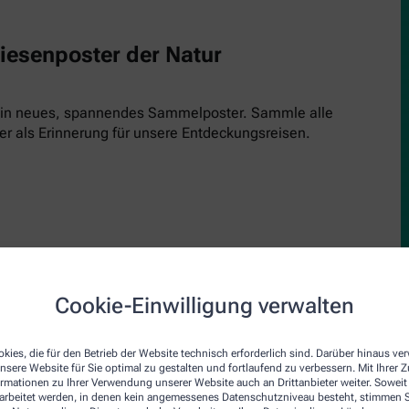
Riesenposter der Natur
 ein neues, spannendes Sammelposter. Sammle alle
er als Erinnerung für unsere Entdeckungsreisen.
Cookie-Einwilligung verwalten
upe
den Inspektor! Einfach kostenlos runterladen, ausdrucken und 
kies, die für den Betrieb der Website technisch erforderlich sind. Darüber hinaus v
nsere Website für Sie optimal zu gestalten und fortlaufend zu verbessern. Mit Ihrer
inde und schau genau hin. Jede Ausgabe bringt einen neuen Insp
ormationen zu Ihrer Verwendung unserer Website auch an Drittanbieter weiter. Soweit
rarbeitet werden, in denen kein angemessenes Datenschutzniveau besteht, stimmen Si