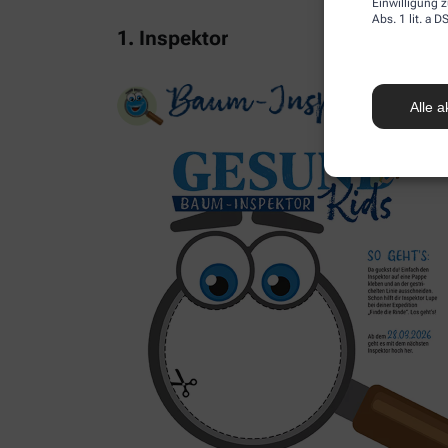
Einwilligung z
Abs. 1 lit. a
1. Inspektor
Alle a