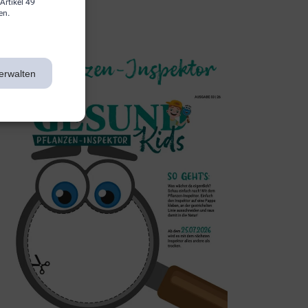
Artikel 49
en.
3. Inspektor
erwalten