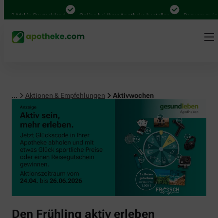
00 Mal in Deutschland
Online bei Ihrer Apotheke bestellen
Bequem zwische
...
Aktionen & Empfehlungen
Aktivwochen
Den Frühling aktiv erleben