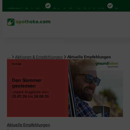
00 Mal in Deutschland
Online bei Ihrer Apotheke bestellen
Bequem zwischen
...
Aktionen & Empfehlungen
Aktuelle Empfehlungen
Aktuelle Empfehlungen