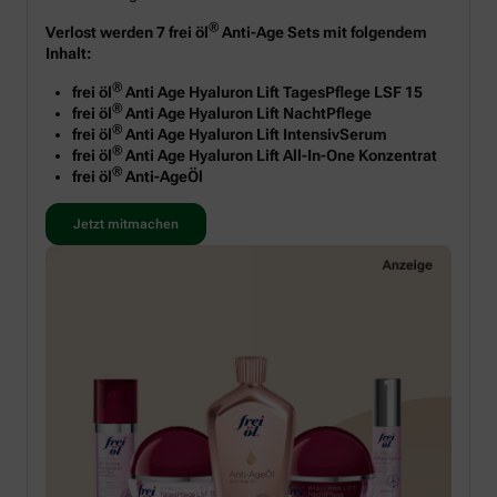
®
Verlost werden 7 frei öl
Anti-Age Sets mit folgendem
Inhalt:
®
frei öl
Anti Age Hyaluron Lift TagesPflege LSF 15
®
frei öl
Anti Age Hyaluron Lift NachtPflege
®
frei öl
Anti Age Hyaluron Lift IntensivSerum
®
frei öl
Anti Age Hyaluron Lift All-In-One Konzentrat
®
frei öl
Anti-AgeÖl
Jetzt mitmachen