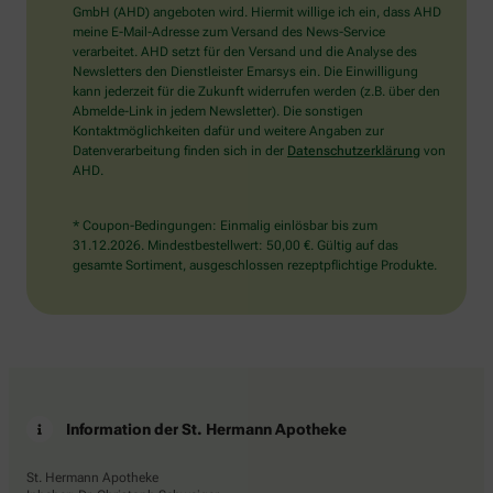
wählen
GmbH (AHD) angeboten wird. Hiermit willige ich ein, dass AHD
Sie
meine E-Mail-Adresse zum Versand des News-Service
bitte
verarbeitet. AHD setzt für den Versand und die Analyse des
die
Newsletters den Dienstleister Emarsys ein. Die Einwilligung
Flagge.
kann jederzeit für die Zukunft widerrufen werden (z.B. über den
Abmelde-Link in jedem Newsletter). Die sonstigen
Kontaktmöglichkeiten dafür und weitere Angaben zur
Datenverarbeitung finden sich in der
Datenschutzerklärung
von
AHD.
* Coupon-Bedingungen: Einmalig einlösbar bis zum
31.12.2026. Mindestbestellwert: 50,00 €. Gültig auf das
gesamte Sortiment, ausgeschlossen rezeptpflichtige Produkte.
Information der St. Hermann Apotheke
St. Hermann Apotheke