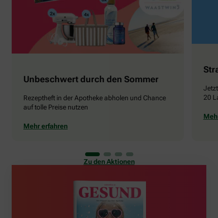
Str
Unbeschwert durch den Sommer
Jetz
20 L
Rezeptheft in der Apotheke abholen und Chance
auf tolle Preise nutzen
Mehr
Mehr erfahren
Zu den Aktionen